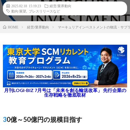
2025.02.18 15:19:23
経営/業界動向
動向/展望
,
プレスリリースなど
経営/業界動向
マーキュリアインベストメントの物流・サプ
HOME
月刊LOGI-BIZ 7月号は「未来を創る輸送改革」 先行企業の
生存戦略を徹底取材
30億～50億円の規模目指す