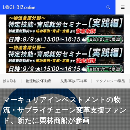
独自取材
物流施設/不動産
災害/事故/不祥事
テクノロジー/製品
マーキュリアインベストメントの物
流・サプライチェーン変革支援ファン
ド、新たに栗林商船が参画