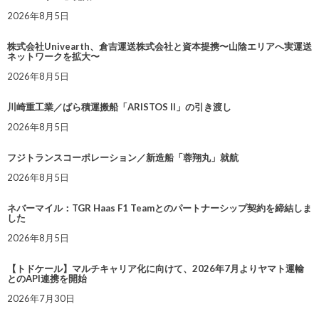
2026年8月5日
株式会社Univearth、倉吉運送株式会社と資本提携〜山陰エリアへ実運送
ネットワークを拡大〜
2026年8月5日
川崎重工業／ばら積運搬船「ARISTOS II」の引き渡し
2026年8月5日
フジトランスコーポレーション／新造船「蓉翔丸」就航
2026年8月5日
ネバーマイル：TGR Haas F1 Teamとのパートナーシップ契約を締結しま
した
2026年8月5日
【トドケール】マルチキャリア化に向けて、2026年7月よりヤマト運輸
とのAPI連携を開始
2026年7月30日