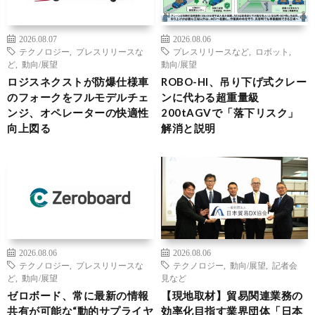
2026.08.07
2026.08.06
テクノロジー
,
プレスリリースな
プレスリリースなど
,
ロボット
,
ど
,
動向/展望
動向/展望
ロジスネクストが防爆仕様車
ROBO-HI、吊り下げ式クレー
のフォークをフルモデルチェ
ンに代わる超重量級
ンジ、オペレーターの快適性
200tAGVで「落下リスク」
向上図る
解消と説明
2026.08.06
2026.08.06
テクノロジー
,
プレスリリースな
テクノロジー
,
動向/展望
,
記者会
ど
,
動向/展望
見など
ゼロボード、常に最新の情報
【現地取材】貿易関連業務の
共有が可能な“動的サプライヤ
効率化目指す業界団体「日本