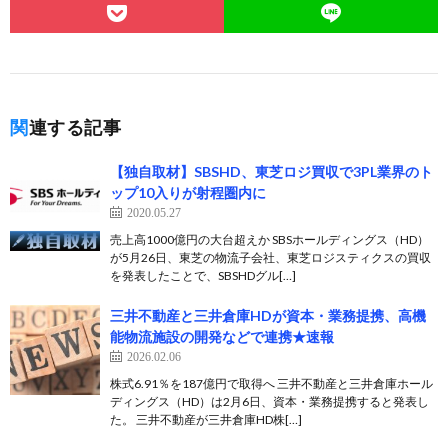
関連する記事
【独自取材】SBSHD、東芝ロジ買収で3PL業界のト
ップ10入りが射程圏内に
2020.05.27
売上高1000億円の大台超えか SBSホールディングス（HD）
が5月26日、東芝の物流子会社、東芝ロジスティクスの買収
を発表したことで、SBSHDグル[…]
三井不動産と三井倉庫HDが資本・業務提携、高機
能物流施設の開発などで連携★速報
2026.02.06
株式6.91％を187億円で取得へ 三井不動産と三井倉庫ホール
ディングス（HD）は2月6日、資本・業務提携すると発表し
た。 三井不動産が三井倉庫HD株[…]