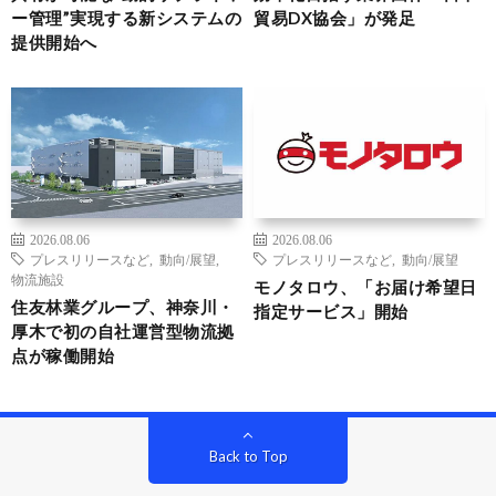
ー管理”実現する新システムの
貿易DX協会」が発足
提供開始へ
2026.08.06
2026.08.06
プレスリリースなど
,
動向/展望
,
プレスリリースなど
,
動向/展望
物流施設
モノタロウ、「お届け希望日
住友林業グループ、神奈川・
指定サービス」開始
厚木で初の自社運営型物流拠
点が稼働開始
Back to Top