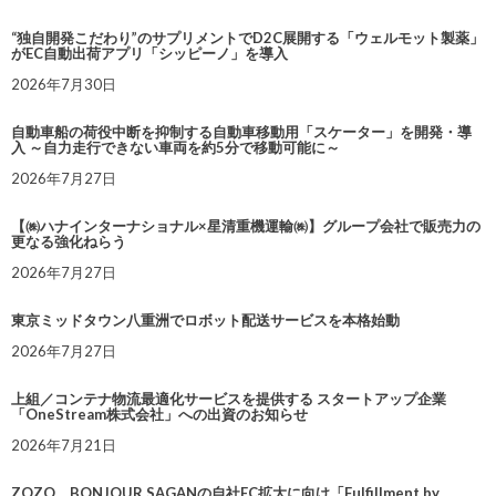
“独自開発こだわり”のサプリメントでD2C展開する「ウェルモット製薬」
がEC自動出荷アプリ「シッピーノ」を導入
2026年7月30日
自動車船の荷役中断を抑制する自動車移動用「スケーター」を開発・導
入 ～自力走行できない車両を約5分で移動可能に～
2026年7月27日
【㈱ハナインターナショナル×星清重機運輸㈱】グループ会社で販売力の
更なる強化ねらう
2026年7月27日
東京ミッドタウン八重洲でロボット配送サービスを本格始動
2026年7月27日
上組／コンテナ物流最適化サービスを提供する スタートアップ企業
「OneStream株式会社」への出資のお知らせ
2026年7月21日
ZOZO、BONJOUR SAGANの自社EC拡大に向け「Fulfillment by