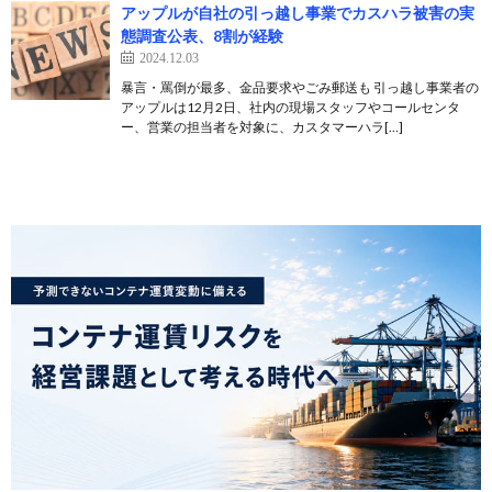
アップルが自社の引っ越し事業でカスハラ被害の実
態調査公表、8割が経験
2024.12.03
暴言・罵倒が最多、金品要求やごみ郵送も 引っ越し事業者の
アップルは12月2日、社内の現場スタッフやコールセンタ
ー、営業の担当者を対象に、カスタマーハラ[…]