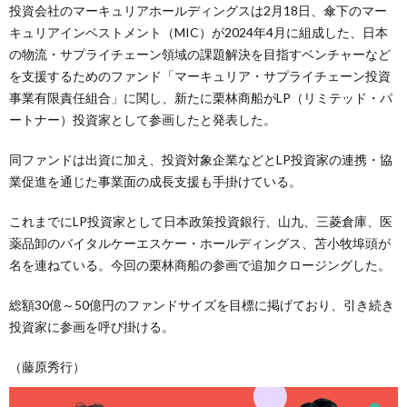
投資会社のマーキュリアホールディングスは2月18日、傘下のマー
キュリアインベストメント（MIC）が2024年4月に組成した、日本
の物流・サプライチェーン領域の課題解決を目指すベンチャーなど
を支援するためのファンド「マーキュリア・サプライチェーン投資
事業有限責任組合」に関し、新たに栗林商船がLP（リミテッド・パ
ートナー）投資家として参画したと発表した。
同ファンドは出資に加え、投資対象企業などとLP投資家の連携・協
業促進を通じた事業面の成長支援も手掛けている。
これまでにLP投資家として日本政策投資銀行、山九、三菱倉庫、医
薬品卸のバイタルケーエスケー・ホールディングス、苫小牧埠頭が
名を連ねている。今回の栗林商船の参画で追加クロージングした。
総額30億～50億円のファンドサイズを目標に掲げており、引き続き
投資家に参画を呼び掛ける。
（藤原秀行）