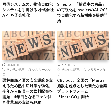
両備システムズ、物流自動化
Shippio、「輸送中の商品」
システムを手掛ける 株式会社
の可視化をInvoiceのAI-OCR
APTを子会社化
で自動化する新機能を提供開
始
2026.08.09
2026.08.05
その他の記事
,
プレスリリースな
その他の記事
,
プレスリリースな
ど
ど
栗林商船／夏の安全運航を支
CBcloud、全国の「Marq」
えるため熱中症対策を強化。
施設を起点とした新たな配送
今年から船員への飲料配布を
プラットフォーム
開始、4年目となるファン付
「MarqGO」開始
き作業服の支給も継続