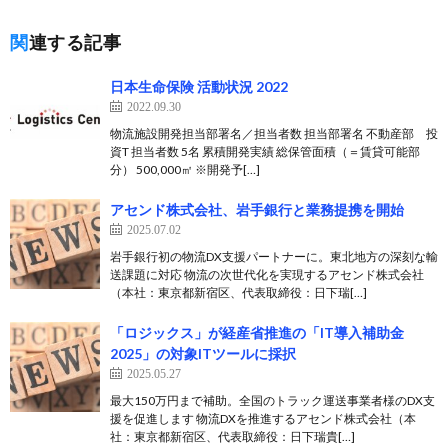
関連する記事
日本生命保険 活動状況 2022
2022.09.30
物流施設開発担当部署名／担当者数 担当部署名 不動産部 投
資T 担当者数 5名 累積開発実績 総保管面積（＝賃貸可能部
分） 500,000㎡ ※開発予[…]
アセンド株式会社、岩手銀行と業務提携を開始
2025.07.02
岩手銀行初の物流DX支援パートナーに。東北地方の深刻な輸
送課題に対応 物流の次世代化を実現するアセンド株式会社
（本社：東京都新宿区、代表取締役：日下瑞[…]
「ロジックス」が経産省推進の「IT導入補助金
2025」の対象ITツールに採択
2025.05.27
最大150万円まで補助。全国のトラック運送事業者様のDX支
援を促進します 物流DXを推進するアセンド株式会社（本
社：東京都新宿区、代表取締役：日下瑞貴[…]