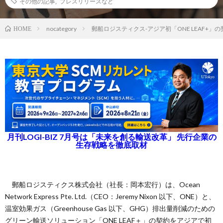
その他の記事
,
プレスリリースなど
nocategory
郵船ロジスティクス-アジア初「ONE LEAF+」
HOME
月刊LOGI-BIZ 7月号は「未来を創る輸送改革」 先行企業の
生存戦略を徹底取材
郵船ロジスティクス株式会社（社長：岡本宏行）は、Ocean
Network Express Pte. Ltd.（CEO：Jeremy Nixon 以下、ONE）と、
温室効果ガス（Greenhouse Gas 以下、GHG）排出量削減のための
グリーン輸送ソリューション「ONE LEAF＋」の契約をアジアで初