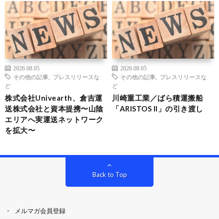
2026.08.05
2026.08.05
その他の記事
,
プレスリリースな
その他の記事
,
プレスリリースな
ど
ど
株式会社Univearth、倉吉運
川崎重工業／ばら積運搬船
送株式会社と資本提携〜山陰
「ARISTOS II」の引き渡し
エリアへ実運送ネットワーク
を拡大〜
Back to Top
メルマガ会員登録