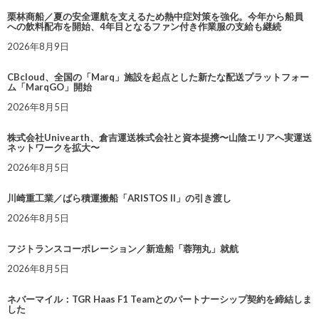
栗林商船／夏の安全運航を支えるため熱中症対策を強化。今年から船員
への飲料配布を開始、4年目となるファン付き作業服の支給も継続
2026年8月9日
CBcloud、全国の「Marq」施設を起点とした新たな配送プラットフォー
ム「MarqGO」開始
2026年8月5日
株式会社Univearth、倉吉運送株式会社と資本提携〜山陰エリアへ実運送
ネットワークを拡大〜
2026年8月5日
川崎重工業／ばら積運搬船「ARISTOS II」の引き渡し
2026年8月5日
フジトランスコーポレーション／新造船「蓉翔丸」就航
2026年8月5日
ネバーマイル：TGR Haas F1 Teamとのパートナーシップ契約を締結しま
した