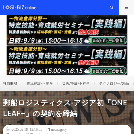
独自取材
物流施設/不動産
災害/事故/不祥事
テクノロジー/製品
郵船ロジスティクス-アジア初「ONE
LEAF+」の契約を締結
2025.02.18 12:16:55
nocategory