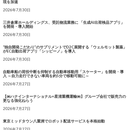
現を加速
2026年7月30日
三井倉庫ホールディングス、受託物流業務に 「生成AI出荷検品アプリ」
を開発・導入開始
2026年7月30日
“独自開発こだわり”のサプリメントでD2C展開する「ウェルモット製薬」
がEC自動出荷アプリ「シッピーノ」を導入
2026年7月30日
自動車船の荷役中断を抑制する自動車移動用「スケーター」を開発・導
入 ～自力走行できない車両を約5分で移動可能に～
2026年7月27日
【㈱ハナインターナショナル×星清重機運輸㈱】グループ会社で販売力の
更なる強化ねらう
2026年7月27日
東京ミッドタウン八重洲でロボット配送サービスを本格始動
2026年7月27日