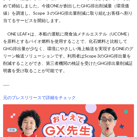
めて締結しました。今後ONEが創出したGHG排出削減量（環境価
値）を調達し、Scope ３のGHG排出量削減に取り組むお客様へ割り
当てるサービスを開始します。
ONE LEAF+は、本船の運航に廃食油メチルエステル（UCOME）
を原料とするバイオ燃料を使用することで、化石燃料と比較して
GHG排出量が少なく、環境にやさしい海上輸送を実現するONEのグ
リーン輸送ソリューションです。利用者はScope 3のGHG排出量を
削減することができ、第三者機関の検証を受けたGHG排出量削減証
明書を受け取ることが可能です。
……
元のプレスリリースで詳細をチェック