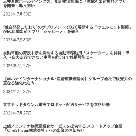
三井倉庫ホールディングス、受託物流業務に 「生成AI出荷検品アプリ」
を開発・導入開始
2026年7月30日
“独自開発こだわり”のサプリメントでD2C展開する「ウェルモット製薬」
がEC自動出荷アプリ「シッピーノ」を導入
2026年7月30日
自動車船の荷役中断を抑制する自動車移動用「スケーター」を開発・導
入 ～自力走行できない車両を約5分で移動可能に～
2026年7月27日
【㈱ハナインターナショナル×星清重機運輸㈱】グループ会社で販売力の
更なる強化ねらう
2026年7月27日
東京ミッドタウン八重洲でロボット配送サービスを本格始動
2026年7月27日
上組／コンテナ物流最適化サービスを提供する スタートアップ企業
「OneStream株式会社」への出資のお知らせ