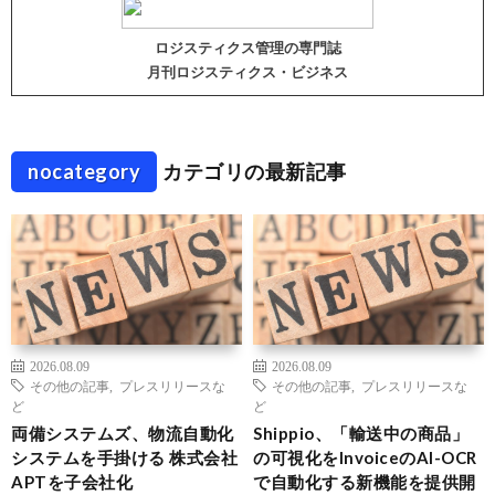
ロジスティクス管理の専門誌
月刊ロジスティクス・ビジネス
nocategory
カテゴリの最新記事
2026.08.09
2026.08.09
その他の記事
,
プレスリリースな
その他の記事
,
プレスリリースな
ど
ど
両備システムズ、物流自動化
Shippio、「輸送中の商品」
システムを手掛ける 株式会社
の可視化をInvoiceのAI-OCR
APTを子会社化
で自動化する新機能を提供開