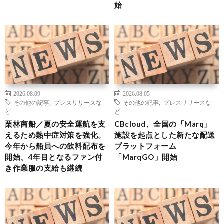
始
2026.08.09
2026.08.05
その他の記事
,
プレスリリースな
その他の記事
,
プレスリリースな
ど
ど
栗林商船／夏の安全運航を支
CBcloud、全国の「Marq」
えるため熱中症対策を強化。
施設を起点とした新たな配送
今年から船員への飲料配布を
プラットフォーム
開始、4年目となるファン付
「MarqGO」開始
き作業服の支給も継続