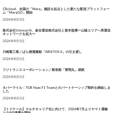
CBcloud、全国の「Marq」施設を起点とした新たな配送プラットフォー
ム「MarqGO」開始
2026年8月5日
株式会社Univearth、倉吉運送株式会社と資本提携〜山陰エリアへ実運送
ネットワークを拡大〜
2026年8月5日
川崎重工業／ばら積運搬船「ARISTOS II」の引き渡し
2026年8月5日
フジトランスコーポレーション／新造船「蓉翔丸」就航
2026年8月5日
ネバーマイル：TGR Haas F1 Teamとのパートナーシップ契約を締結しま
した
2026年8月5日
【トドケール】マルチキャリア化に向けて、2026年7月よりヤマト運輸
とのAPI連携を開始