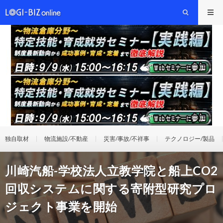
独自取材
物流施設/不動産
災害/事故/不祥事
テクノロジー/製品
川崎汽船-学校法人立教学院と船上CO2
回収システムに関する寄附型研究プロ
ジェクト事業を開始