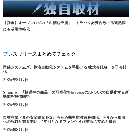
【独自】オープンロジの「AI梱包予測」、トラック必要台数の迅速把握
にも活用本格化
プレスリリースまとめてチェック
両備システムズ、物流自動化システムを手掛ける 株式会社APTを子会社
化
2026年8月9日
Shippio、「輸送中の商品」の可視化をInvoiceのAI-OCRで自動化する新
機能を提供開始
2026年8月9日
栗林商船／夏の安全運航を支えるため熱中症対策を強化。今年から船員
への飲料配布を開始、4年目となるファン付き作業服の支給も継続
2026年8月9日