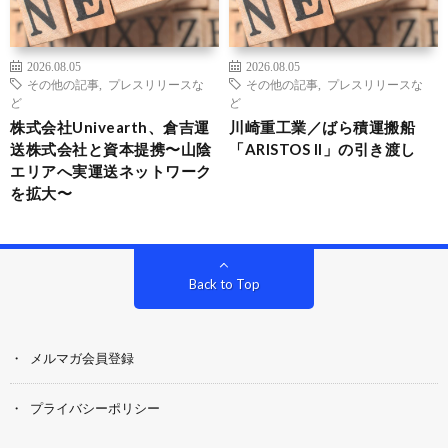
2026.08.05
2026.08.05
その他の記事
,
プレスリリースな
その他の記事
,
プレスリリースな
ど
ど
株式会社Univearth、倉吉運
川崎重工業／ばら積運搬船
送株式会社と資本提携〜山陰
「ARISTOS II」の引き渡し
エリアへ実運送ネットワーク
を拡大〜
Back to Top
メルマガ会員登録
プライバシーポリシー