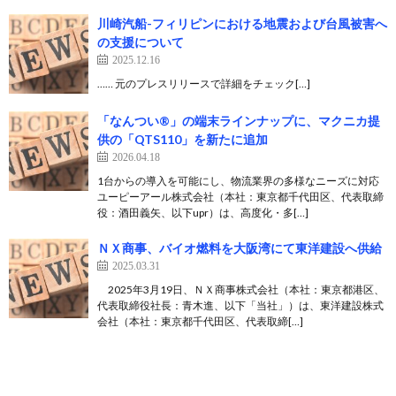
川崎汽船-フィリピンにおける地震および台風被害へ
の支援について
2025.12.16
…… 元のプレスリリースで詳細をチェック[…]
「なんつい®」の端末ラインナップに、マクニカ提
供の「QTS110」を新たに追加
2026.04.18
1台からの導入を可能にし、物流業界の多様なニーズに対応
ユーピーアール株式会社（本社：東京都千代田区、代表取締
役：酒田義矢、以下upr）は、高度化・多[…]
ＮＸ商事、バイオ燃料を大阪湾にて東洋建設へ供給
2025.03.31
2025年3月19日、ＮＸ商事株式会社（本社：東京都港区、
代表取締役社長：青木進、以下「当社」）は、東洋建設株式
会社（本社：東京都千代田区、代表取締[…]