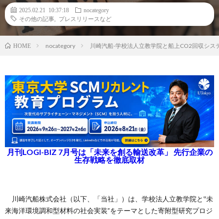
2025.02.21 10:37:18
nocategory
その他の記事
,
プレスリリースなど
nocategory
川崎汽船-学校法人立教学院と船上CO2回収シ
HOME
月刊LOGI-BIZ 7月号は「未来を創る輸送改革」 先行企業の
生存戦略を徹底取材
川崎汽船株式会社（以下、「当社」）は、学校法人立教学院と‟未
来海洋環境調和型材料の社会実装”をテーマとした寄附型研究プロジ