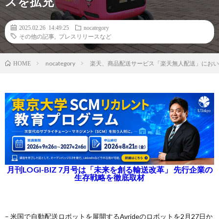
スを拡充
2025.02.26 14:49:25
nocategory
その他の記事
,
プレスリリースなど
nocategory
楽天、商品配送サービス「楽天無人配送」におい
HOME
月刊LOGI-BIZ 7月号は「未来を創る輸送改革」 先行企業の
生存戦略を徹底取材
– 米国で自動配送ロボットを展開するAvrideのロボットを2月27日か