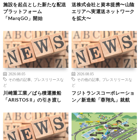
施設を起点とした新たな配送
送株式会社と資本提携〜山陰
プラットフォーム
エリアへ実運送ネットワーク
「MarqGO」開始
を拡大〜
2026.08.05
2026.08.05
その他の記事
,
プレスリリースな
その他の記事
,
プレスリリースな
ど
ど
川崎重工業／ばら積運搬船
フジトランスコーポレーショ
「ARISTOS II」の引き渡し
ン／新造船「蓉翔丸」就航