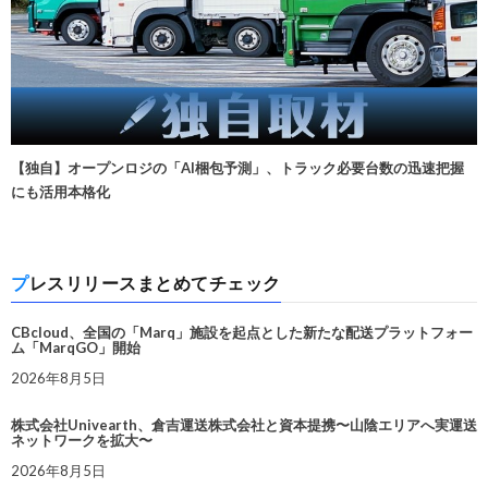
【独自】オープンロジの「AI梱包予測」、トラック必要台数の迅速把握
にも活用本格化
プレスリリースまとめてチェック
CBcloud、全国の「Marq」施設を起点とした新たな配送プラットフォー
ム「MarqGO」開始
2026年8月5日
株式会社Univearth、倉吉運送株式会社と資本提携〜山陰エリアへ実運送
ネットワークを拡大〜
2026年8月5日