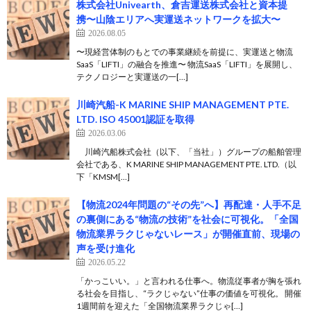
株式会社Univearth、倉吉運送株式会社と資本提
携〜山陰エリアへ実運送ネットワークを拡大〜
2026.08.05
〜現経営体制のもとでの事業継続を前提に、実運送と物流
SaaS「LIFTI」の融合を推進〜 物流SaaS「LIFTI」を展開し、
テクノロジーと実運送の一[…]
川崎汽船-K MARINE SHIP MANAGEMENT PTE.
LTD. ISO 45001認証を取得
2026.03.06
川崎汽船株式会社（以下、「当社」）グループの船舶管理
会社である、K MARINE SHIP MANAGEMENT PTE. LTD.（以
下「KMSM[…]
【物流2024年問題の“その先”へ】再配達・人手不足
の裏側にある“物流の技術”を社会に可視化。「全国
物流業界ラクじゃないレース」が開催直前、現場の
声を受け進化
2026.05.22
「かっこいい。」と言われる仕事へ。物流従事者が胸を張れ
る社会を目指し、“ラクじゃない”仕事の価値を可視化。 開催
1週間前を迎えた「全国物流業界ラクじゃ[…]