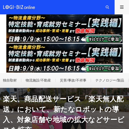
独自取材
物流施設/不動産
災害/事故/不祥事
テクノロジー/製品
楽天、商品配送サービス「楽天無人配
送」において、新たなロボットの導
入、対象店舗や地域の拡大などサービ