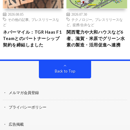
2026.08.05
2026.07.30
その他の記事
,
プレスリリースな
テクノロジー
,
プレスリリースな
ど
ど
,
提携/合弁など
ネバーマイル：TGR Haas F1
関西電力や大和ハウスなど6
Teamとのパートナーシップ
者、滋賀・米原でグリーン水
契約を締結しました
素の製造・活用促進へ連携
Back to Top
メルマガ会員登録
プライバシーポリシー
広告掲載