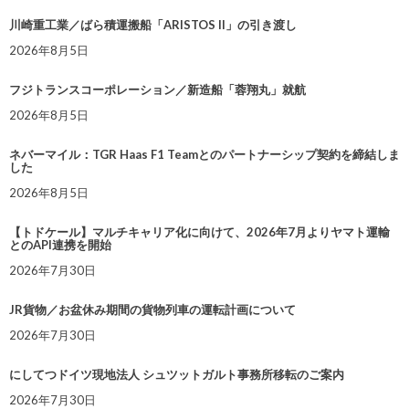
川崎重工業／ばら積運搬船「ARISTOS II」の引き渡し
2026年8月5日
フジトランスコーポレーション／新造船「蓉翔丸」就航
2026年8月5日
ネバーマイル：TGR Haas F1 Teamとのパートナーシップ契約を締結しま
した
2026年8月5日
【トドケール】マルチキャリア化に向けて、2026年7月よりヤマト運輸
とのAPI連携を開始
2026年7月30日
JR貨物／お盆休み期間の貨物列車の運転計画について
2026年7月30日
にしてつドイツ現地法人 シュツットガルト事務所移転のご案内
2026年7月30日