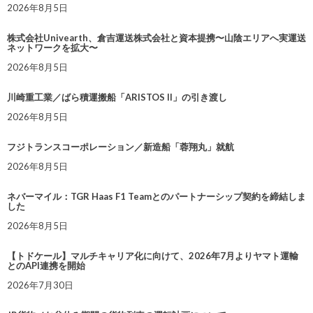
2026年8月5日
株式会社Univearth、倉吉運送株式会社と資本提携〜山陰エリアへ実運送
ネットワークを拡大〜
2026年8月5日
川崎重工業／ばら積運搬船「ARISTOS II」の引き渡し
2026年8月5日
フジトランスコーポレーション／新造船「蓉翔丸」就航
2026年8月5日
ネバーマイル：TGR Haas F1 Teamとのパートナーシップ契約を締結しま
した
2026年8月5日
【トドケール】マルチキャリア化に向けて、2026年7月よりヤマト運輸
とのAPI連携を開始
2026年7月30日