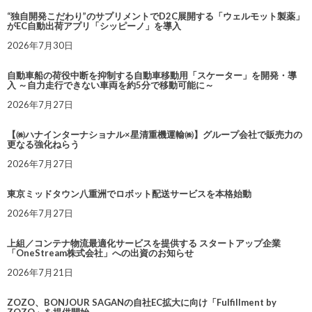
“独自開発こだわり”のサプリメントでD2C展開する「ウェルモット製薬」
がEC自動出荷アプリ「シッピーノ」を導入
2026年7月30日
自動車船の荷役中断を抑制する自動車移動用「スケーター」を開発・導
入 ～自力走行できない車両を約5分で移動可能に～
2026年7月27日
【㈱ハナインターナショナル×星清重機運輸㈱】グループ会社で販売力の
更なる強化ねらう
2026年7月27日
東京ミッドタウン八重洲でロボット配送サービスを本格始動
2026年7月27日
上組／コンテナ物流最適化サービスを提供する スタートアップ企業
「OneStream株式会社」への出資のお知らせ
2026年7月21日
ZOZO、BONJOUR SAGANの自社EC拡大に向け「Fulfillment by