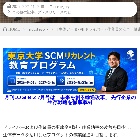
2025.02.27 11:52:18
nocategory
その他の記事
,
プレスリリースなど
nocategory
[生体データ×AI] ドライバー・作業員の安全・健
HOME
月刊LOGI-BIZ 7月号は「未来を創る輸送改革」 先行企業の
生存戦略を徹底取材
ドライバーおよび作業員の事故率削減・作業効率の改善を目指し、
生体データを活用したプロダクトの事業促進を目指します。