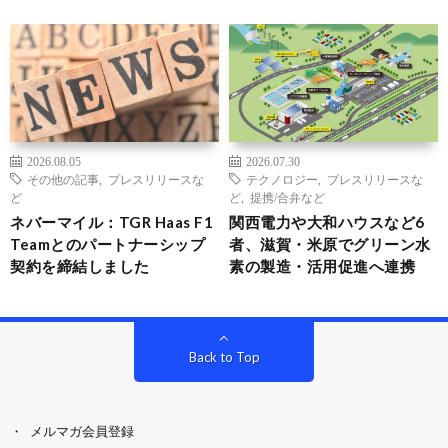
2026.08.05
2026.07.30
その他の記事
,
プレスリリースな
テクノロジー
,
プレスリリースな
ど
ど
,
提携/合弁など
ネバーマイル：TGR Haas F1
関西電力や大和ハウスなど6
Teamとのパートナーシップ
者、滋賀・米原でグリーン水
契約を締結しました
素の製造・活用促進へ連携
Back to Top
メルマガ会員登録