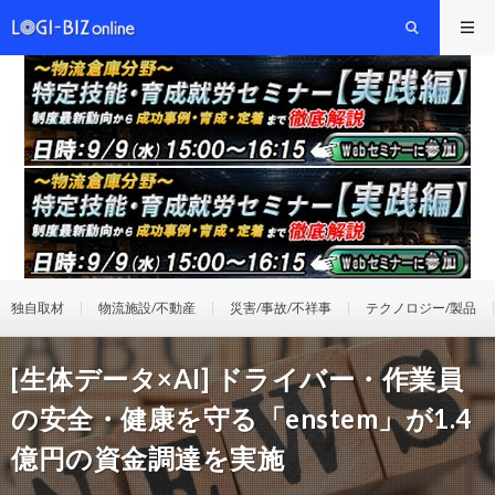
独自取材
物流施設/不動産
災害/事故/不祥事
テクノロジー/製品
[生体データ×AI] ドライバー・作業員
の安全・健康を守る「enstem」が1.4
億円の資金調達を実施