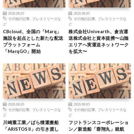
2026.08.05
2026.08.05
その他の記事
,
プレスリリースな
その他の記事
,
プレスリリースな
ど
ど
CBcloud、全国の「Marq」
株式会社Univearth、倉吉運
施設を起点とした新たな配送
送株式会社と資本提携〜山陰
プラットフォーム
エリアへ実運送ネットワーク
「MarqGO」開始
を拡大〜
2026.08.05
2026.08.05
その他の記事
,
プレスリリースな
その他の記事
,
プレスリリースな
ど
ど
川崎重工業／ばら積運搬船
フジトランスコーポレーショ
「ARISTOS II」の引き渡し
ン／新造船「蓉翔丸」就航