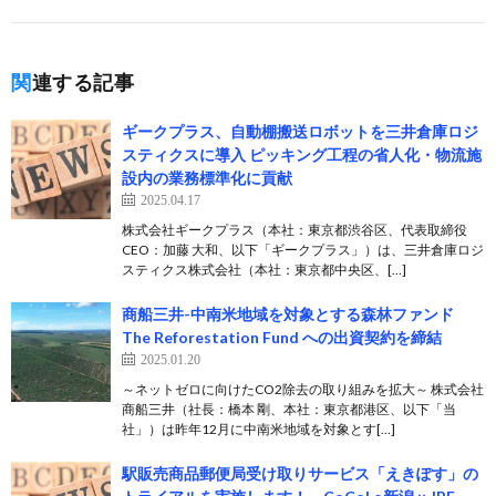
関連する記事
ギークプラス、自動棚搬送ロボットを三井倉庫ロジ
スティクスに導入 ピッキング工程の省人化・物流施
設内の業務標準化に貢献
2025.04.17
株式会社ギークプラス（本社：東京都渋谷区、代表取締役
CEO：加藤 大和、以下「ギークプラス」）は、三井倉庫ロジ
スティクス株式会社（本社：東京都中央区、[…]
商船三井-中南米地域を対象とする森林ファンド
The Reforestation Fund への出資契約を締結
2025.01.20
～ネットゼロに向けたCO2除去の取り組みを拡大～ 株式会社
商船三井（社長：橋本 剛、本社：東京都港区、以下「当
社」）は昨年12月に中南米地域を対象とす[…]
駅販売商品郵便局受け取りサービス「えきぽす」の