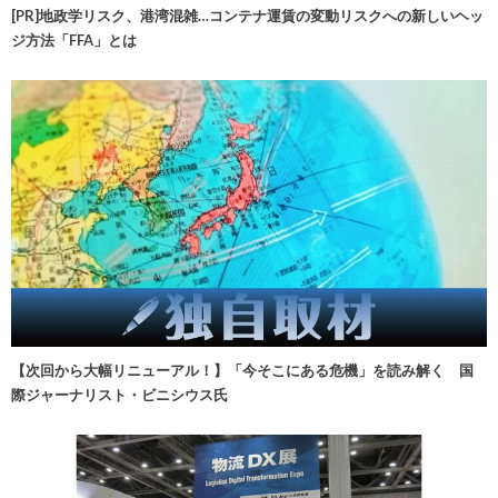
[PR]地政学リスク、港湾混雑…コンテナ運賃の変動リスクへの新しいヘッ
ジ方法「FFA」とは
【次回から大幅リニューアル！】「今そこにある危機」を読み解く 国
際ジャーナリスト・ビニシウス氏