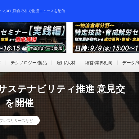
ーン,3PL,独自取材で物流ニュースを配信
事
テクノロジー/製品
雇用/人材
経営/業界動向
データ/
合同 サステナビリティ推進 意見交
」を開催
プレスリリースなど