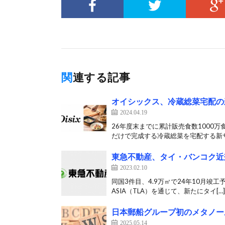
関連する記事
オイシックス、冷蔵総菜宅配の新
2024.04.19
26年度末までに累計販売食数1000
だけで完成する冷蔵総菜を宅配する新サ
東急不動産、タイ・バンコク近
2023.02.10
同国3件目、4.9万㎡で24年10月竣工
ASIA（TLA）を通じて、新たにタイ[…]
日本郵船グループ初のメタノー
2025.05.14