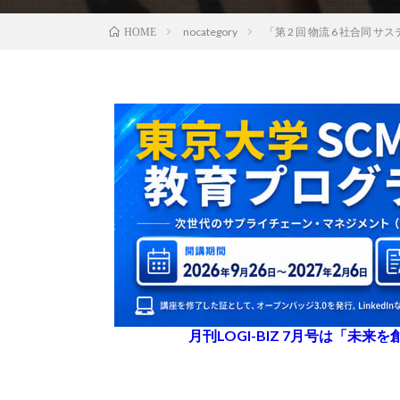
nocategory
「第 2 回 物流 6 社合同
HOME
月刊LOGI-BIZ 7月号は「未