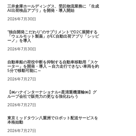
三井倉庫ホールディングス、受託物流業務に 「生成
AI出荷検品アプリ」を開発・導入開始
2026年7月30日
“独自開発こだわり”のサプリメントでD2C展開する
「ウェルモット製薬」がEC自動出荷アプリ「シッピ
ーノ」を導入
2026年7月30日
自動車船の荷役中断を抑制する自動車移動用「スケ
ーター」を開発・導入 ～自力走行できない車両を約
5分で移動可能に～
2026年7月27日
【㈱ハナインターナショナル×星清重機運輸㈱】グ
ループ会社で販売力の更なる強化ねらう
2026年7月27日
東京ミッドタウン八重洲でロボット配送サービスを
本格始動
2026年7月27日