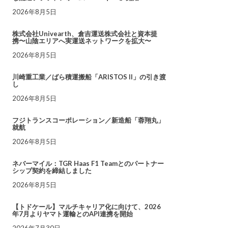
2026年8月5日
株式会社Univearth、倉吉運送株式会社と資本提
携〜山陰エリアへ実運送ネットワークを拡大〜
2026年8月5日
川崎重工業／ばら積運搬船「ARISTOS II」の引き渡
し
2026年8月5日
フジトランスコーポレーション／新造船「蓉翔丸」
就航
2026年8月5日
ネバーマイル：TGR Haas F1 Teamとのパートナー
シップ契約を締結しました
2026年8月5日
【トドケール】マルチキャリア化に向けて、2026
年7月よりヤマト運輸とのAPI連携を開始
2026年7月30日