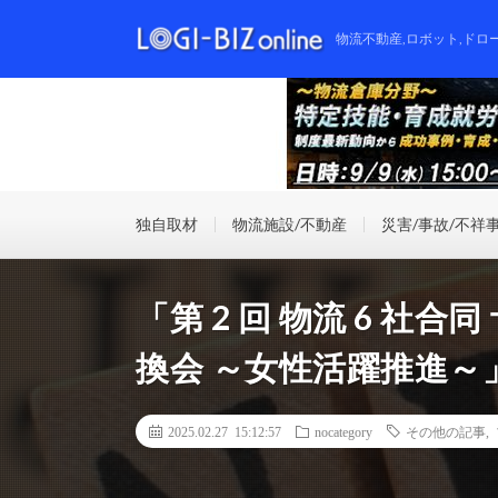
物流不動産,ロボット,ドロ
独自取材
物流施設/不動産
災害/事故/不祥
「第 2 回 物流 6 社
換会 ～女性活躍推進～
2025.02.27 15:12:57
nocategory
その他の記事
,