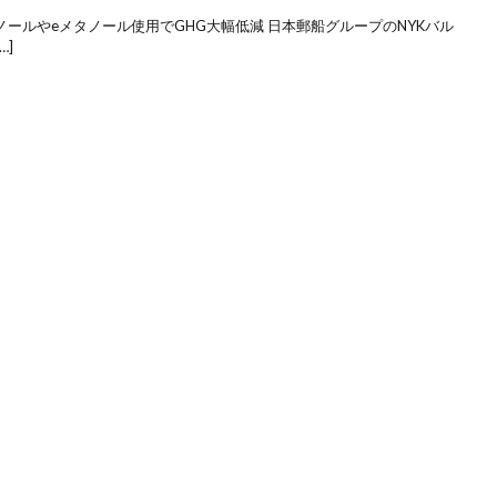
オメタノールやeメタノール使用でGHG大幅低減 日本郵船グループのNYKバル
…]