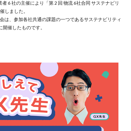
事業者 6 社の主催により「第 2 回 物流 6社合同 サステナビリ
開催しました。
意見交換会は、参加各社共通の課題の一つであるサステナビリティ
に開催したものです。