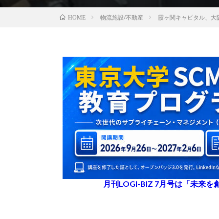
物流施設/不動産
霞ヶ関キャピタル、大
HOME
月刊LOGI-BIZ 7月号は「未