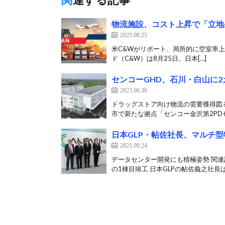
物流施設、コスト上昇で「立地
2023.08.25
米C&Wがリポート、局所的に空室率
ド（C&W）は8月25日、日本[…]
センコーGHD、石川・白山に
2023.06.30
ドラッグストア向け物流の需要獲得図る
市で新たな拠点「センコー金沢第2PDセ
日本GLP・帖佐社長、マルチ
2021.09.24
データセンター開発にも積極姿勢 関連
の1棟目竣工 日本GLPの帖佐義之社長は9