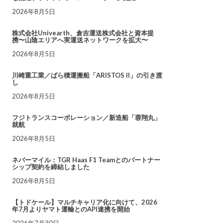
2026年8月5日
株式会社Univearth、倉吉運送株式会社と資本提
携〜山陰エリアへ実運送ネットワークを拡大〜
2026年8月5日
川崎重工業／ばら積運搬船「ARISTOS II」の引き渡
し
2026年8月5日
フジトランスコーポレーション／新造船「蓉翔丸」
就航
2026年8月5日
ネバーマイル：TGR Haas F1 Teamとのパートナー
シップ契約を締結しました
2026年8月5日
【トドケール】マルチキャリア化に向けて、2026
年7月よりヤマト運輸とのAPI連携を開始
2026年7月30日