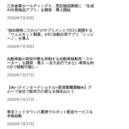
三井倉庫ホールディングス、受託物流業務に 「生成
AI出荷検品アプリ」を開発・導入開始
2026年7月30日
“独自開発こだわり”のサプリメントでD2C展開する
「ウェルモット製薬」がEC自動出荷アプリ「シッピ
ーノ」を導入
2026年7月30日
自動車船の荷役中断を抑制する自動車移動用「スケ
ーター」を開発・導入 ～自力走行できない車両を約
5分で移動可能に～
2026年7月27日
【㈱ハナインターナショナル×星清重機運輸㈱】グ
ループ会社で販売力の更なる強化ねらう
2026年7月27日
東京ミッドタウン八重洲でロボット配送サービスを
本格始動
2026年7月27日