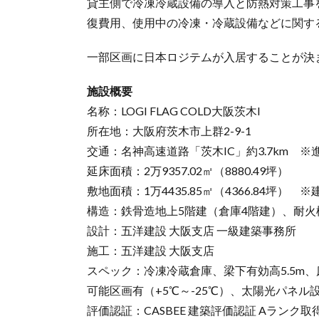
貸主側で冷凍冷蔵設備の導入と防熱対策工事
復費用、使用中の冷凍・冷蔵設備などに関す
一部区画に日本ロジテムが入居することが決
施設概要
名称：LOGI FLAG COLD大阪茨木I
所在地：大阪府茨木市上群2-9-1
交通：名神高速道路「茨木IC」約3.7km 
延床面積：2万9357.02㎡（8880.49坪）
敷地面積：1万4435.85㎡（4366.84坪） 
構造：鉄骨造地上5階建（倉庫4階建）、耐火
設計：五洋建設 大阪支店 一級建築事務所
施工：五洋建設 大阪支店
スペック：冷凍冷蔵倉庫、梁下有効高5.5m、
可能区画有（+5℃～-25℃）、太陽光パネル
評価認証：CASBEE 建築評価認証 Aランク取