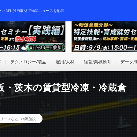
ーン,3PL,独自取材で物流ニュースを配信
事
テクノロジー/製品
雇用/人材
経営/業界動向
データ/
阪・茨木の賃貸型冷凍・冷蔵倉
リースなど
,
物流施設