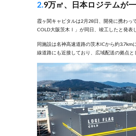
2.9万㎡、日本ロジテムが
霞ヶ関キャピタルは2月28日、開発に携わって
COLD大阪茨木Ⅰ」が同日、竣工したと発表
同施設は名神高速道路の茨木ICから約3.7
線道路にも近接しており、広域配送の拠点と