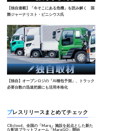
【独自連載】「今そこにある危機」を読み解く 国
際ジャーナリスト・ビニシウス氏
【独自】オープンロジの「AI梱包予測」、トラック
必要台数の迅速把握にも活用本格化
プレスリリースまとめてチェック
CBcloud、全国の「Marq」施設を起点とした新た
な配送プラットフォーム「MarqGO」開始