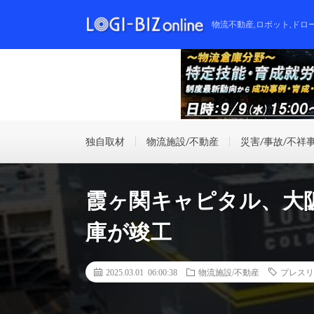
物流不動産,ロボット,ドロ
独自取材
物流施設/不動産
災害/事故/不祥
霞ヶ関キャピタル、大
庫が竣工
2025.03.01 06:00:38
物流施設/不動産
プレスリ