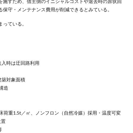
を施すため、借主側のイニシャルコストや退去時の原状回
る保守・メンテナンス費用が削減できるとみている。
まっている。
※進入時は迂回路利用
※建築対象面積
構造
床荷重1.5t／㎡、ノンフロン（自然冷媒）採用・温度可変
設置
得