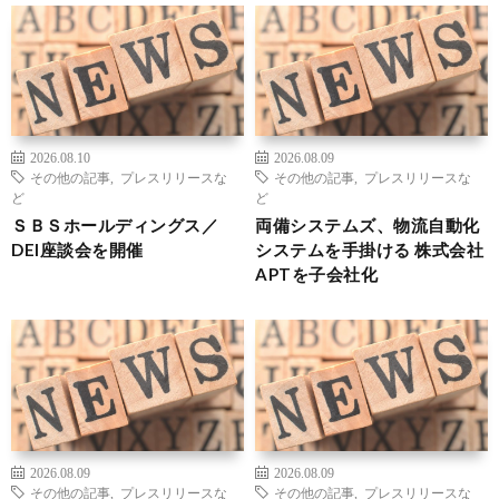
2026.08.10
2026.08.09
その他の記事
,
プレスリリースな
その他の記事
,
プレスリリースな
ど
ど
ＳＢＳホールディングス／
両備システムズ、物流自動化
DEI座談会を開催
システムを手掛ける 株式会社
APTを子会社化
2026.08.09
2026.08.09
その他の記事
,
プレスリリースな
その他の記事
,
プレスリリースな