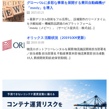
グローバルに多彩な事業を展開する豊田自動織機が
「meviy」を導入
2025.03.21
～最新デジタル技術をフル活用し、設備製作のリードタイム
を大幅短縮～ 機械部品調達のAIプラットフォーム
「meviy（メビー）」（サービス提供元：株式会[…]
オリックス 活動状況（20191009更新）
2019.10.09
物流ロボットフリーレンタルを展開 物流施設開発担当部署名
／担当者数 担当部署名 不動産事業本部 物流事業部 担当者数
15人 累積開発実績 総保管面積[…]