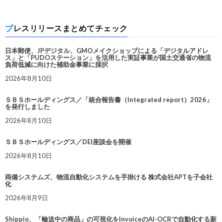
プレスリリースまとめてチェック
日本郵便、JPデジタル、GMOメイクショップによる「デジタルアドレ
ス」と「PUDOステーション」を活用した実証事業が国土交通省の物流
負荷低減に向けた補助金事業に採択
2026年8月10日
ＳＢＳホールディングス／「統合報告書（Integrated report）2026」
を発行しました
2026年8月10日
ＳＢＳホールディングス／DEI座談会を開催
2026年8月10日
両備システムズ、物流自動化システムを手掛ける 株式会社APTを子会社
化
2026年8月9日
Shippio、「輸送中の商品」の可視化をInvoiceのAI-OCRで自動化する新