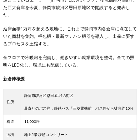
た巨大倉庫を今夏、静岡市駿河区恩田原地区で開設すると発表し
た。
延床面積1万坪を超える敷地に、これまで静岡市内各倉庫に点在して
いた商材を集約。梱包機・最新マテハン機器を導入し、出荷に要す
るプロセスを圧縮する。
全フロアで冷暖房を完備し、働きやすい就業環境を整備。全ての照
明をLED化し、環境にも配慮している。
新倉庫概要
静岡市駿河区恩田原14-A街区
住所
最寄りのバス停：静鉄バス「三菱電機前」バス停から徒歩約10分
構造
11,000坪
面積
地上5階 鉄筋コンクリート