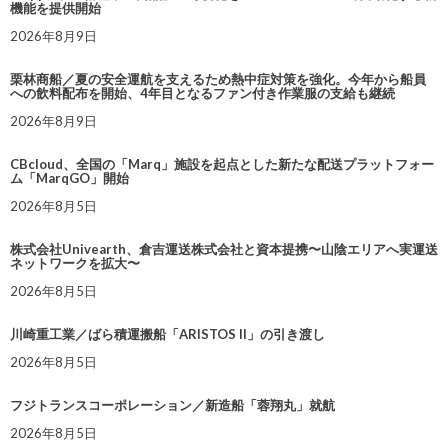
機能を提供開始
2026年8月9日
栗林商船／夏の安全運航を支えるため熱中症対策を強化。今年から船員
への飲料配布を開始、4年目となるファン付き作業服の支給も継続
2026年8月9日
CBcloud、全国の「Marq」施設を起点とした新たな配送プラットフォー
ム「MarqGO」開始
2026年8月5日
株式会社Univearth、倉吉運送株式会社と資本提携〜山陰エリアへ実運送
ネットワークを拡大〜
2026年8月5日
川崎重工業／ばら積運搬船「ARISTOS II」の引き渡し
2026年8月5日
フジトランスコーポレーション／新造船「蓉翔丸」就航
2026年8月5日