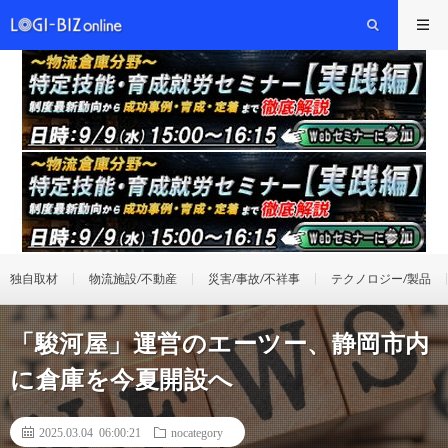
独自取材
物流施設/不動産
災害/事故/不祥事
テクノロジー/製品
「駿河屋」運営のエーツー、静岡市内
に倉庫を今夏開設へ
2025.03.04 06:00:21
nocategory