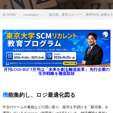
nocategory
「駿河屋」運営のエーツー、静岡市内に倉庫を今
HOME
月刊LOGI-BIZ 7月号は「未来を創る輸送改革」 先行企業の
生存戦略を徹底取材
機能集約し、ロジ最適化図る
中古のゲームや書籍などの買い取り・販売を手掛ける「駿河屋」を
運営しているエーツー（静岡市）は3月3インチ、物流機能を集約し