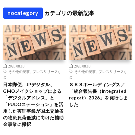
nocategory
カテゴリの最新記事
2026.08.10
2026.08.10
その他の記事
,
プレスリリースな
その他の記事
,
プレスリリースな
ど
ど
日本郵便、JPデジタル、
ＳＢＳホールディングス／
GMOメイクショップによる
「統合報告書（Integrated
「デジタルアドレス」と
report）2026」を発行しま
「PUDOステーション」を活
した
用した実証事業が国土交通省
の物流負荷低減に向けた補助
金事業に採択