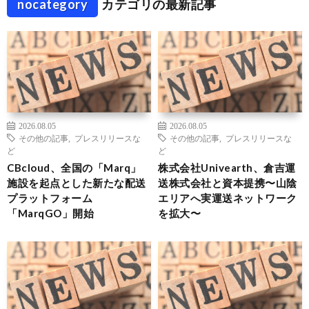
nocategory
カテゴリの最新記事
2026.08.05
2026.08.05
その他の記事
,
プレスリリースな
その他の記事
,
プレスリリースな
ど
ど
CBcloud、全国の「Marq」
株式会社Univearth、倉吉運
施設を起点とした新たな配送
送株式会社と資本提携〜山陰
プラットフォーム
エリアへ実運送ネットワーク
「MarqGO」開始
を拡大〜