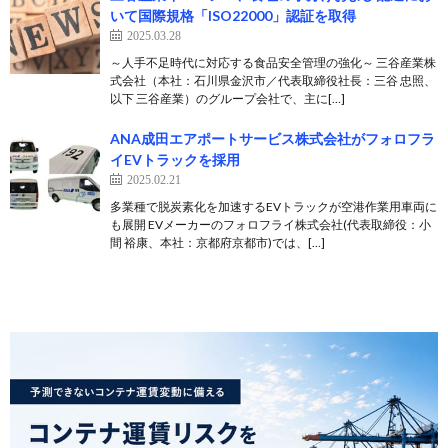
いて国際規格「ISO22000」認証を取得
2025.03.28
～人手不足時代に対応する食品安全管理の強化～ 三谷産業株
式会社（本社：石川県金沢市／代表取締役社長：三谷 忠照、
以下 三谷産業）のグループ会社で、主に[…]
ANA成田エアポートサービス株式会社がフォロフラ
イEVトラックを採用
2025.02.21
多業種で脱炭素化を加速するEVトラックが空港作業用車両に
も展開 EVメーカーのフォロフライ株式会社(代表取締役：小
間 裕康、本社：京都府京都市)では、[…]