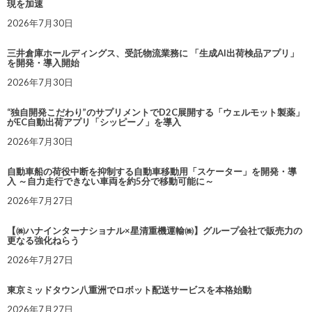
現を加速
2026年7月30日
三井倉庫ホールディングス、受託物流業務に 「生成AI出荷検品アプリ」
を開発・導入開始
2026年7月30日
“独自開発こだわり”のサプリメントでD2C展開する「ウェルモット製薬」
がEC自動出荷アプリ「シッピーノ」を導入
2026年7月30日
自動車船の荷役中断を抑制する自動車移動用「スケーター」を開発・導
入 ～自力走行できない車両を約5分で移動可能に～
2026年7月27日
【㈱ハナインターナショナル×星清重機運輸㈱】グループ会社で販売力の
更なる強化ねらう
2026年7月27日
東京ミッドタウン八重洲でロボット配送サービスを本格始動
2026年7月27日