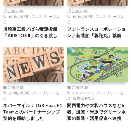
2026.08.05
2026.08.05
その他の記事
,
プレスリリースな
その他の記事
,
プレスリリースな
ど
ど
川崎重工業／ばら積運搬船
フジトランスコーポレーショ
「ARISTOS II」の引き渡し
ン／新造船「蓉翔丸」就航
2026.08.05
2026.07.30
その他の記事
,
プレスリリースな
テクノロジー
,
プレスリリースな
ど
ど
,
提携/合弁など
ネバーマイル：TGR Haas F1
関西電力や大和ハウスなど6
Teamとのパートナーシップ
者、滋賀・米原でグリーン水
契約を締結しました
素の製造・活用促進へ連携