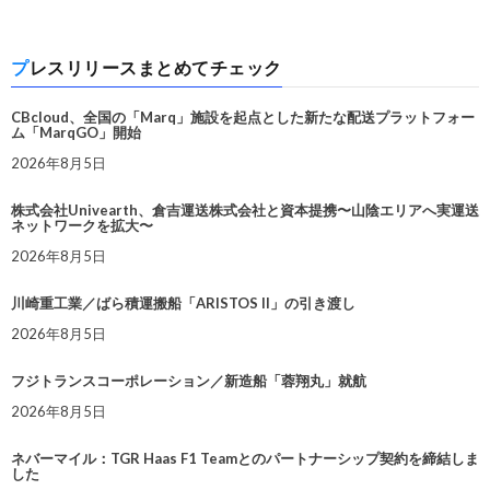
プレスリリースまとめてチェック
CBcloud、全国の「Marq」施設を起点とした新たな配送プラットフォー
ム「MarqGO」開始
2026年8月5日
株式会社Univearth、倉吉運送株式会社と資本提携〜山陰エリアへ実運送
ネットワークを拡大〜
2026年8月5日
川崎重工業／ばら積運搬船「ARISTOS II」の引き渡し
2026年8月5日
フジトランスコーポレーション／新造船「蓉翔丸」就航
2026年8月5日
ネバーマイル：TGR Haas F1 Teamとのパートナーシップ契約を締結しま
した