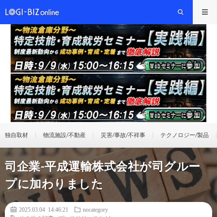
独自取材
物流施設/不動産
災害/事故/不祥事
テクノロジー/製品
司企業-平成運輸株式会社が司グルー
プに加わりました
2025.03.04 14:46:21
nocategory