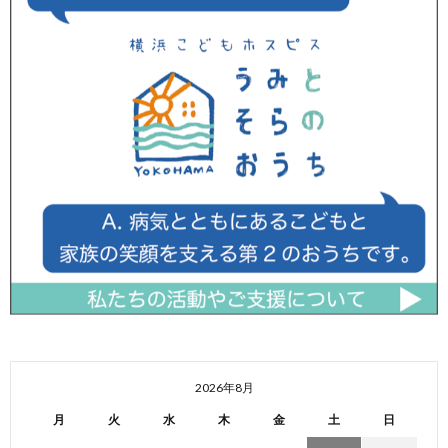
2026年8月
月
火
水
木
金
土
日