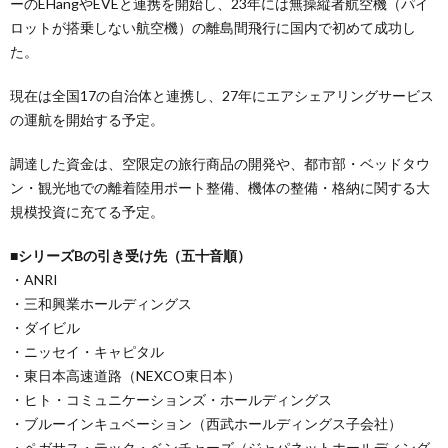
ーのEHangやEVEと連携を開始し、23年には無操縦者航空機（パイ
ロットが搭乗しない航空機）の離島間飛行に国内で初めて成功し
た。
現在は全国17の自治体と連携し、27年にエアシェアリングサービス
の運航を開始する予定。
調達した資金は、空限定の旅行商品の開発や、都市部・ベッドタウ
ン・観光地での離着陸用ポート整備、機体の整備・格納に関する大
規模投資に充てる予定。
■シリーズBの引き受け先（五十音順）
・ANRI
・三和興業ホールディングス
・ダイビル
・ニッセイ・キャピタル
・東日本高速道路（NEXCO東日本）
・ヒト・コミュニケーションズ・ホールディングス
・ブルーインキュベーション（西武ホールディングス子会社）
・ペガサス・テック・ベンチャーズ（ジャパネットホールディング