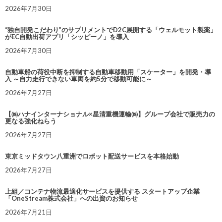
2026年7月30日
“独自開発こだわり”のサプリメントでD2C展開する「ウェルモット製薬」
がEC自動出荷アプリ「シッピーノ」を導入
2026年7月30日
自動車船の荷役中断を抑制する自動車移動用「スケーター」を開発・導
入 ～自力走行できない車両を約5分で移動可能に～
2026年7月27日
【㈱ハナインターナショナル×星清重機運輸㈱】グループ会社で販売力の
更なる強化ねらう
2026年7月27日
東京ミッドタウン八重洲でロボット配送サービスを本格始動
2026年7月27日
上組／コンテナ物流最適化サービスを提供する スタートアップ企業
「OneStream株式会社」への出資のお知らせ
2026年7月21日