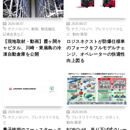
2026.08.07
2026.08.07
テクノロジー
,
動画
,
物流施設
,
テクノロジー
,
プレスリリースな
記者会見など
ど
,
動向/展望
【現地取材・動画】霞ヶ関キ
ロジスネクストが防爆仕様車
ャピタル、川崎・東扇島の冷
のフォークをフルモデルチェ
凍自動倉庫を公開
ンジ、オペレーターの快適性
向上図る
2026.08.07
2026.08.06
テクノロジー
,
プレスリリースな
プレスリリースなど
,
ロボット
,
ど
動向/展望
量子技術のエー・スター・ク
ROBO-HI、吊り下げ式クレー