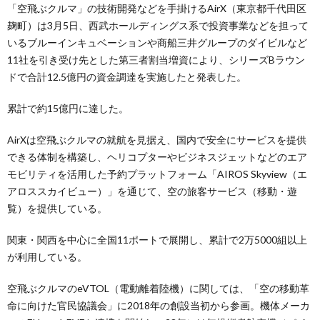
「空飛ぶクルマ」の技術開発などを手掛けるAirX（東京都千代田区
麹町）は3月5日、西武ホールディングス系で投資事業などを担って
いるブルーインキュベーションや商船三井グループのダイビルなど
11社を引き受け先とした第三者割当増資により、シリーズBラウン
ドで合計12.5億円の資金調達を実施したと発表した。
累計で約15億円に達した。
AirXは空飛ぶクルマの就航を見据え、国内で安全にサービスを提供
できる体制を構築し、ヘリコプターやビジネスジェットなどのエア
モビリティを活用した予約プラットフォーム「AIROS Skyview（エ
アロススカイビュー）」を通じて、空の旅客サービス（移動・遊
覧）を提供している。
関東・関西を中心に全国11ポートで展開し、累計で2万5000組以上
が利用している。
空飛ぶクルマのeVTOL（電動離着陸機）に関しては、「空の移動革
命に向けた官民協議会」に2018年の創設当初から参画。機体メーカ