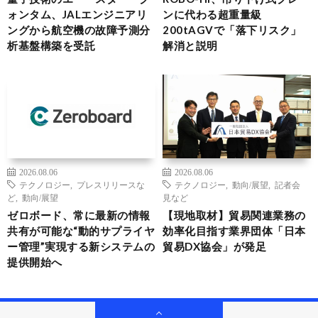
ォンタム、JALエンジニアリ
ンに代わる超重量級
ングから航空機の故障予測分
200tAGVで「落下リスク」
析基盤構築を受託
解消と説明
2026.08.06
2026.08.06
テクノロジー
,
プレスリリースな
テクノロジー
,
動向/展望
,
記者会
ど
,
動向/展望
見など
ゼロボード、常に最新の情報
【現地取材】貿易関連業務の
共有が可能な“動的サプライヤ
効率化目指す業界団体「日本
ー管理”実現する新システムの
貿易DX協会」が発足
提供開始へ