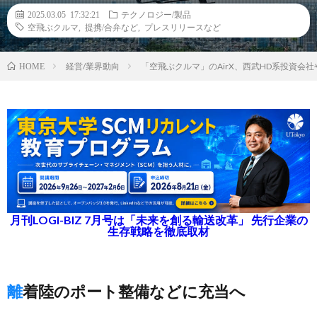
2025.03.05 17:32:21
テクノロジー/製品
空飛ぶクルマ
,
提携/合弁など
,
プレスリリースなど
経営/業界動向
「空飛ぶクルマ」のAirX、西武HD系投資会社
HOME
月刊LOGI-BIZ 7月号は「未来を創る輸送改革」 先行企業の
生存戦略を徹底取材
離着陸のポート整備などに充当へ