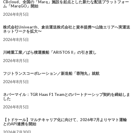
CBcloud、全国の「Marq」施設を起点とした新たな配送プラットフォー
ム「MarqGO」開始
2026年8月5日
株式会社Univearth、倉吉運送株式会社と資本提携〜山陰エリアへ実運送
ネットワークを拡大〜
2026年8月5日
川崎重工業／ばら積運搬船「ARISTOS II」の引き渡し
2026年8月5日
フジトランスコーポレーション／新造船「蓉翔丸」就航
2026年8月5日
ネバーマイル：TGR Haas F1 Teamとのパートナーシップ契約を締結しま
した
2026年8月5日
【トドケール】マルチキャリア化に向けて、2026年7月よりヤマト運輸
とのAPI連携を開始
2026年7月30日