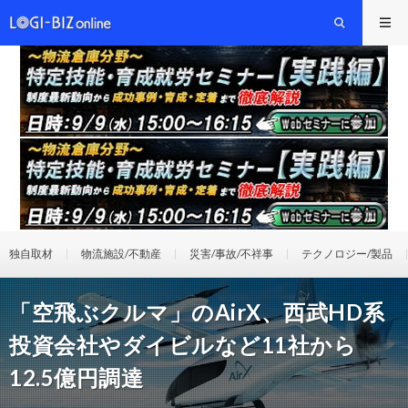
独自取材
物流施設/不動産
災害/事故/不祥事
テクノロジー/製品
「空飛ぶクルマ」のAirX、西武HD系
投資会社やダイビルなど11社から
12.5億円調達