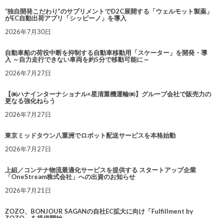
“独自開発こだわり”のサプリメントでD2C展開する「ウェルモット製薬」
がEC自動出荷アプリ「シッピーノ」を導入
2026年7月30日
自動車船の荷役中断を抑制する自動車移動用「スケーター」を開発・導
入 ～自力走行できない車両を約5分で移動可能に～
2026年7月27日
【㈱ハナインターナショナル×星清重機運輸㈱】グループ会社で販売力の
更なる強化ねらう
2026年7月27日
東京ミッドタウン八重洲でロボット配送サービスを本格始動
2026年7月27日
上組／コンテナ物流最適化サービスを提供する スタートアップ企業
「OneStream株式会社」への出資のお知らせ
2026年7月21日
ZOZO、BONJOUR SAGANの自社EC拡大に向け「Fulfillment by