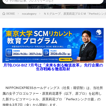
その他の記事
,
プレスリリースなど
nocategory
ＮＸグループ、原英莉花プロＣＭ「Perfectシ
HOME
月刊LOGI-BIZ 7月号は「未来を創る輸送改革」 先行企業の
生存戦略を徹底取材
NIPPON EXPRESSホールディングス（社長：堀切智）は、当社所
属の女子プロゴルファー・原英莉花選手（以下、原プロ）を起用し
た新テレビコマーシャル、原英莉花プロ 「Perfectシンクロ篇」の
放映を3月7日（金）から開始します。