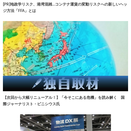
[PR]地政学リスク、港湾混雑…コンテナ運賃の変動リスクへの新しいヘッ
ジ方法「FFA」とは
【次回から大幅リニューアル！】「今そこにある危機」を読み解く 国
際ジャーナリスト・ビニシウス氏