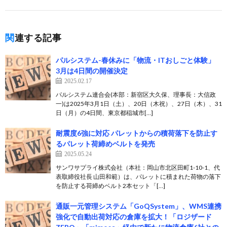
関連する記事
パルシステム-春休みに「物流・ITおしごと体験」
3月は4日間の開催決定
2025.02.17
パルシステム連合会(本部：新宿区大久保、理事長：大信政
一)は2025年3月1日（土）、20日（木祝）、27日（木）、31
日（月）の4日間、東京都稲城市[…]
耐震度6強に対応 パレットからの積荷落下を防止す
るパレット荷締めベルトを発売
2025.05.24
サンワサプライ株式会社（本社：岡山市北区田町1-10-1、代
表取締役社長 山田和範）は、パレットに積まれた荷物の落下
を防止する荷締めベルト2本セット「[…]
通販一元管理システム「GoQSystem」、WMS連携
強化で自動出荷対応の倉庫を拡大！「ロジザード