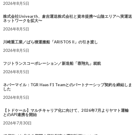
2026年8月5日
株式会社Univearth、倉吉運送株式会社と資本提携〜山陰エリアへ実運送
ネットワークを拡大〜
2026年8月5日
川崎重工業／ばら積運搬船「ARISTOS II」の引き渡し
2026年8月5日
フジトランスコーポレーション／新造船「蓉翔丸」就航
2026年8月5日
ネバーマイル：TGR Haas F1 Teamとのパートナーシップ契約を締結しま
した
2026年8月5日
【トドケール】マルチキャリア化に向けて、2026年7月よりヤマト運輸
とのAPI連携を開始
2026年7月30日