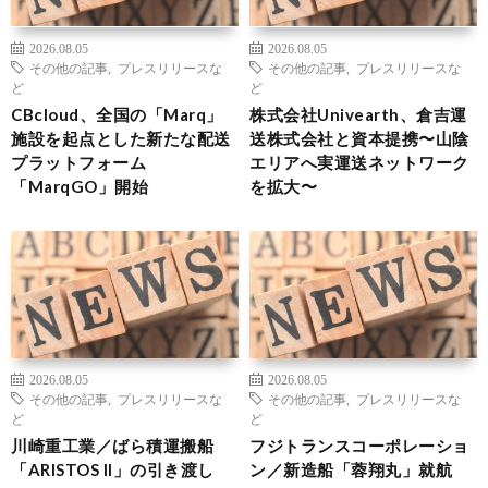
2026.08.05
2026.08.05
その他の記事
,
プレスリリースな
その他の記事
,
プレスリリースな
ど
ど
CBcloud、全国の「Marq」
株式会社Univearth、倉吉運
施設を起点とした新たな配送
送株式会社と資本提携〜山陰
プラットフォーム
エリアへ実運送ネットワーク
「MarqGO」開始
を拡大〜
2026.08.05
2026.08.05
その他の記事
,
プレスリリースな
その他の記事
,
プレスリリースな
ど
ど
川崎重工業／ばら積運搬船
フジトランスコーポレーショ
「ARISTOS II」の引き渡し
ン／新造船「蓉翔丸」就航