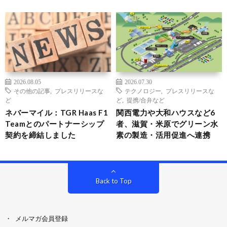
2026.08.05
2026.07.30
その他の記事
,
プレスリリースな
テクノロジー
,
プレスリリースな
ど
ど
,
提携/合弁など
ネバーマイル：TGR Haas F1
関西電力や大和ハウスなど6
Teamとのパートナーシップ
者、滋賀・米原でグリーン水
契約を締結しました
素の製造・活用促進へ連携
Back to Top
メルマガ会員登録