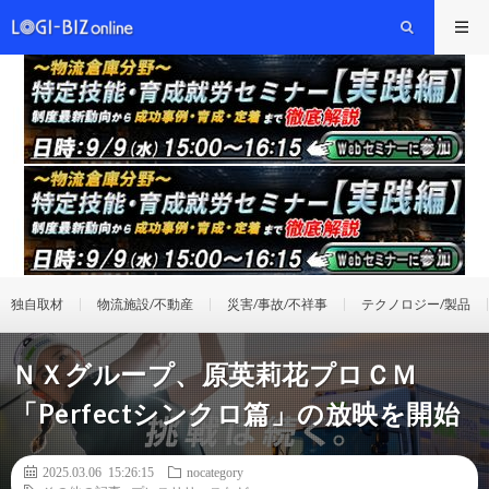
独自取材
物流施設/不動産
災害/事故/不祥事
テクノロジー/製品
ＮＸグループ、原英莉花プロＣＭ
「Perfectシンクロ篇」の放映を開始
2025.03.06 15:26:15
nocategory