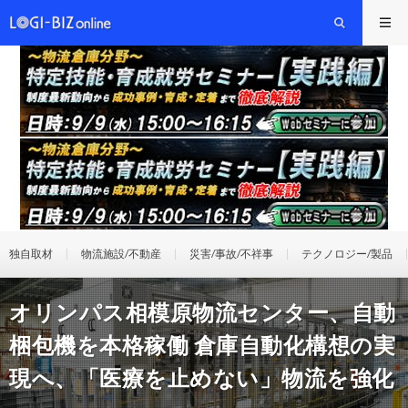
独自取材
物流施設/不動産
災害/事故/不祥事
テクノロジー/製品
オリンパス相模原物流センター、自動
梱包機を本格稼働 倉庫自動化構想の実
現へ、「医療を止めない」物流を強化