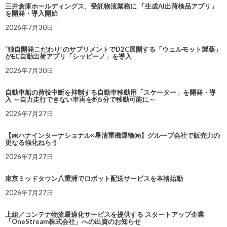
三井倉庫ホールディングス、受託物流業務に 「生成AI出荷検品アプリ」
を開発・導入開始
2026年7月30日
“独自開発こだわり”のサプリメントでD2C展開する「ウェルモット製薬」
がEC自動出荷アプリ「シッピーノ」を導入
2026年7月30日
自動車船の荷役中断を抑制する自動車移動用「スケーター」を開発・導
入 ～自力走行できない車両を約5分で移動可能に～
2026年7月27日
【㈱ハナインターナショナル×星清重機運輸㈱】グループ会社で販売力の
更なる強化ねらう
2026年7月27日
東京ミッドタウン八重洲でロボット配送サービスを本格始動
2026年7月27日
上組／コンテナ物流最適化サービスを提供する スタートアップ企業
「OneStream株式会社」への出資のお知らせ