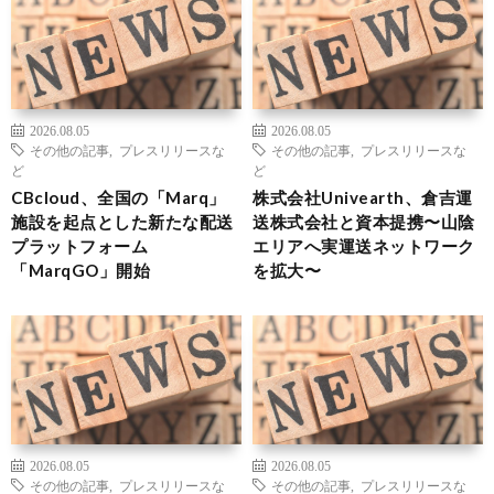
2026.08.05
2026.08.05
その他の記事
,
プレスリリースな
その他の記事
,
プレスリリースな
ど
ど
CBcloud、全国の「Marq」
株式会社Univearth、倉吉運
施設を起点とした新たな配送
送株式会社と資本提携〜山陰
プラットフォーム
エリアへ実運送ネットワーク
「MarqGO」開始
を拡大〜
2026.08.05
2026.08.05
その他の記事
,
プレスリリースな
その他の記事
,
プレスリリースな