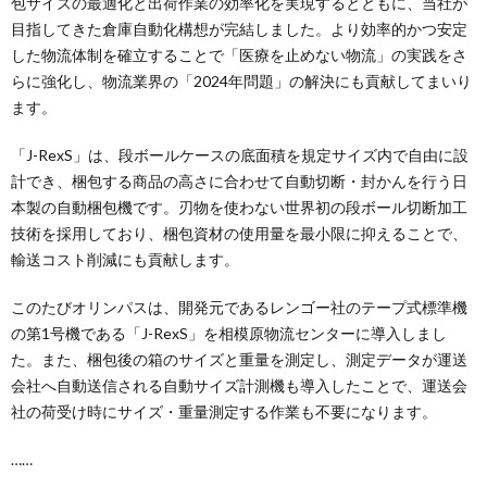
包サイズの最適化と出荷作業の効率化を実現するとともに、当社が
目指してきた倉庫自動化構想が完結しました。より効率的かつ安定
した物流体制を確立することで「医療を止めない物流」の実践をさ
らに強化し、物流業界の「2024年問題」の解決にも貢献してまいり
ます。
「J-RexS」は、段ボールケースの底面積を規定サイズ内で自由に設
計でき、梱包する商品の高さに合わせて自動切断・封かんを行う日
本製の自動梱包機です。刃物を使わない世界初の段ボール切断加工
技術を採用しており、梱包資材の使用量を最小限に抑えることで、
輸送コスト削減にも貢献します。
このたびオリンパスは、開発元であるレンゴー社のテープ式標準機
の第1号機である「J-RexS」を相模原物流センターに導入しまし
た。また、梱包後の箱のサイズと重量を測定し、測定データが運送
会社へ自動送信される自動サイズ計測機も導入したことで、運送会
社の荷受け時にサイズ・重量測定する作業も不要になります。
……