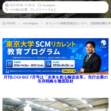
2025.03.06 15:36:23
nocategory
その他の記事
,
プレスリリースなど
nocategory
オリンパス相模原物流センター、自動梱包機を本
HOME
月刊LOGI-BIZ 7月号は「未来を創る輸送改革」 先行企業の
生存戦略を徹底取材