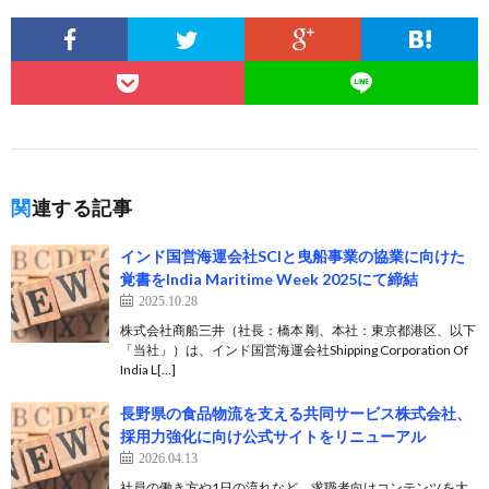
関連する記事
インド国営海運会社SCIと曳船事業の協業に向けた
覚書をIndia Maritime Week 2025にて締結
2025.10.28
株式会社商船三井（社長：橋本 剛、本社：東京都港区、以下
「当社」）は、インド国営海運会社Shipping Corporation Of
India L[…]
長野県の食品物流を支える共同サービス株式会社、
採用力強化に向け公式サイトをリニューアル
2026.04.13
社員の働き方や1日の流れなど、求職者向けコンテンツを大