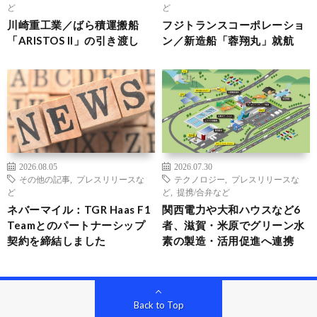
ど
ど
川崎重工業／ばら積運搬船
フジトランスコーポレーショ
「ARISTOS II」の引き渡し
ン／新造船「蓉翔丸」就航
2026.08.05
2026.07.30
その他の記事
,
プレスリリースな
テクノロジー
,
プレスリリースな
ど
ど
,
提携/合弁など
ネバーマイル：TGR Haas F1
関西電力や大和ハウスなど6
Teamとのパートナーシップ
者、滋賀・米原でグリーン水
契約を締結しました
素の製造・活用促進へ連携
Back to Top