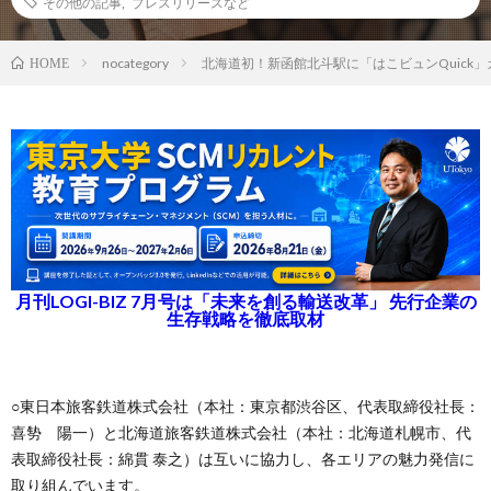
その他の記事
,
プレスリリースなど
nocategory
北海道初！新函館北斗駅に「はこビュンQuick
HOME
月刊LOGI-BIZ 7月号は「未来を創る輸送改革」 先行企業の
生存戦略を徹底取材
○東日本旅客鉄道株式会社（本社：東京都渋谷区、代表取締役社長：
喜㔟 陽一）と北海道旅客鉄道株式会社（本社：北海道札幌市、代
表取締役社長：綿貫 泰之）は互いに協力し、各エリアの魅力発信に
取り組んでいます。