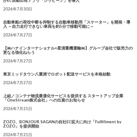
がEC自動出荷アプリ「シッピーノ」を導入
2026年7月30日
自動車船の荷役中断を抑制する自動車移動用「スケーター」を開発・導
入 ～自力走行できない車両を約5分で移動可能に～
2026年7月27日
【㈱ハナインターナショナル×星清重機運輸㈱】グループ会社で販売力の
更なる強化ねらう
2026年7月27日
東京ミッドタウン八重洲でロボット配送サービスを本格始動
2026年7月27日
上組／コンテナ物流最適化サービスを提供する スタートアップ企業
「OneStream株式会社」への出資のお知らせ
2026年7月21日
ZOZO、BONJOUR SAGANの自社EC拡大に向け「Fulfillment by
ZOZO」を提供開始
2026年7月21日