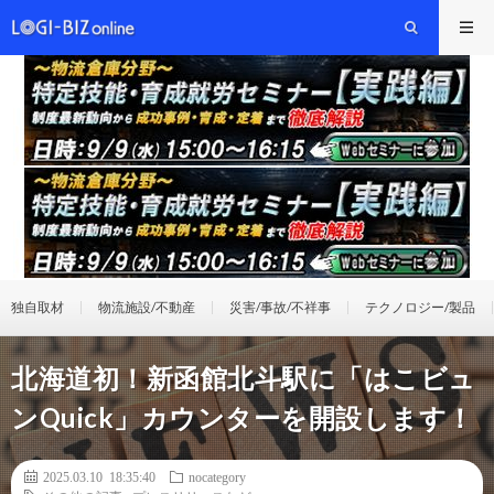
独自取材
物流施設/不動産
災害/事故/不祥事
テクノロジー/製品
北海道初！新函館北斗駅に「はこビュ
ンQuick」カウンターを開設します！
2025.03.10 18:35:40
nocategory