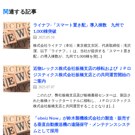
関連する記事
ライナフ-「スマート置き配」導入棟数 九州で
1,000棟突破
2025.05.16
株式会社ライナフ（本社：東京都文京区、代表取締役：滝沢
潔、以下「ライナフ」）は、当社が提供する「スマート置き
配」の導入棟数が、九州で1,000棟を突[…]
近物レックス株式会社板橋支店の移転および ＪＰロ
ジスティクス株式会社板橋支店との共同運営開始の
ご案内
2025.07.07
このたび、弊社板橋支店及び板橋書籍センターは、新設さ
れた板橋トラックターミナルに移転し、ＪＰロジスティクス
株式会社板橋支店と共同運営することとなりま[…]
「obniz Now」が鈴木製機株式会社の製造・販売す
る垂直自動搬送機の遠隔保守・メンテナンスシステ
ムとして採用