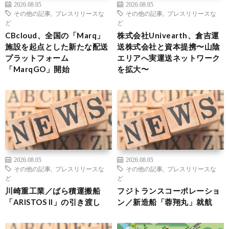
2026.08.05
2026.08.05
その他の記事
,
プレスリリースな
その他の記事
,
プレスリリースな
ど
ど
CBcloud、全国の「Marq」
株式会社Univearth、倉吉運
施設を起点とした新たな配送
送株式会社と資本提携〜山陰
プラットフォーム
エリアへ実運送ネットワーク
「MarqGO」開始
を拡大〜
2026.08.05
2026.08.05
その他の記事
,
プレスリリースな
その他の記事
,
プレスリリースな
ど
ど
川崎重工業／ばら積運搬船
フジトランスコーポレーショ
「ARISTOS II」の引き渡し
ン／新造船「蓉翔丸」就航