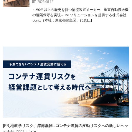
2025.06.12
～90年以上の歴史を持つ物流装置メーカー、垂直自動搬送機
の遠隔保守を実現～ IoTソリューションを提供する株式会社
obniz（本社：東京都豊島区、代表[…]
[PR]地政学リスク、港湾混雑…コンテナ運賃の変動リスクへの新しいヘッ
ジ方法「FFA」とは