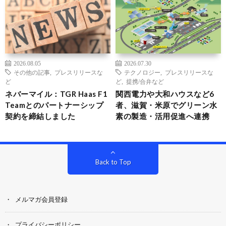
2026.08.05
2026.07.30
その他の記事
,
プレスリリースな
テクノロジー
,
プレスリリースな
ど
ど
,
提携/合弁など
ネバーマイル：TGR Haas F1
関西電力や大和ハウスなど6
Teamとのパートナーシップ
者、滋賀・米原でグリーン水
契約を締結しました
素の製造・活用促進へ連携
Back to Top
メルマガ会員登録
プライバシーポリシー