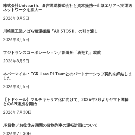
株式会社Univearth、倉吉運送株式会社と資本提携〜山陰エリアへ実運送
ネットワークを拡大〜
2026年8月5日
川崎重工業／ばら積運搬船「ARISTOS II」の引き渡し
2026年8月5日
フジトランスコーポレーション／新造船「蓉翔丸」就航
2026年8月5日
ネバーマイル：TGR Haas F1 Teamとのパートナーシップ契約を締結しま
した
2026年8月5日
【トドケール】マルチキャリア化に向けて、2026年7月よりヤマト運輸
とのAPI連携を開始
2026年7月30日
JR貨物／お盆休み期間の貨物列車の運転計画について
2026年7月30日