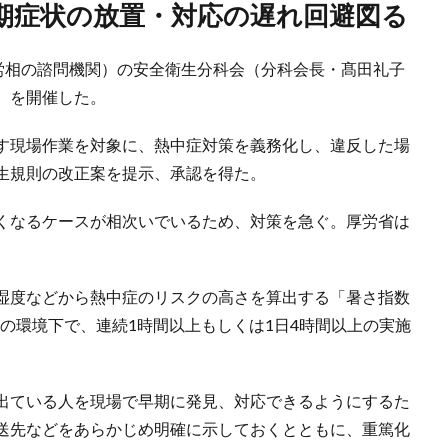
初期症状の放置・対応の遅れ回避図る
厚労相の諮問機関）の安全衛生分科会（分科会長・髙田礼子
）を開催した。
す現場作業を対象に、熱中症対策を義務化し、違反した場
生規則の改正案を提示、承認を得た。
くなるケースが相次いでいるため、対策を急ぐ。厚労省は
湿度などから熱中症のリスクの高さを算出する「暑さ指数
上の環境下で、連続1時間以上もしくは1日4時間以上の実施
出ている人を現場で早期に発見、対応できるようにするた
送先などをあらかじめ明確に示しておくとともに、重篤化