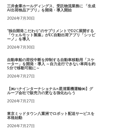
三井倉庫ホールディングス、受託物流業務に 「生成
AI出荷検品アプリ」を開発・導入開始
2026年7月30日
“独自開発こだわり”のサプリメントでD2C展開する
「ウェルモット製薬」がEC自動出荷アプリ「シッピ
ーノ」を導入
2026年7月30日
自動車船の荷役中断を抑制する自動車移動用「スケ
ーター」を開発・導入 ～自力走行できない車両を約
5分で移動可能に～
2026年7月27日
【㈱ハナインターナショナル×星清重機運輸㈱】グ
ループ会社で販売力の更なる強化ねらう
2026年7月27日
東京ミッドタウン八重洲でロボット配送サービスを
本格始動
2026年7月27日