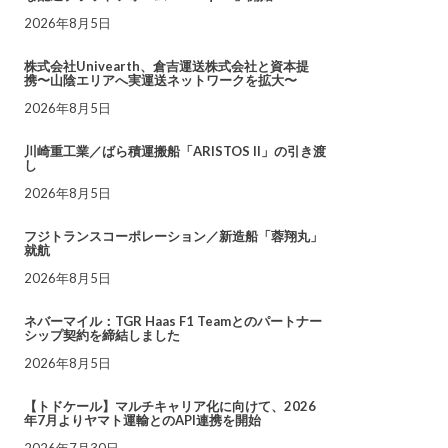
2026年8月5日
株式会社Univearth、倉吉運送株式会社と資本提
携〜山陰エリアへ実運送ネットワークを拡大〜
2026年8月5日
川崎重工業／ばら積運搬船「ARISTOS II」の引き渡
し
2026年8月5日
フジトランスコーポレーション／新造船「蓉翔丸」
就航
2026年8月5日
ネバーマイル：TGR Haas F1 Teamとのパートナー
シップ契約を締結しました
2026年8月5日
【トドケール】マルチキャリア化に向けて、2026
年7月よりヤマト運輸とのAPI連携を開始
2026年7月30日