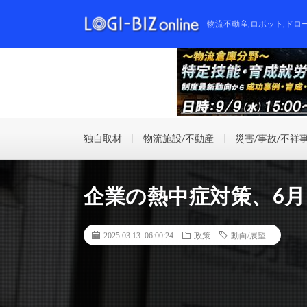
物流不動産,ロボット,ドロ
独自取材
物流施設/不動産
災害/事故/不祥
企業の熱中症対策、6
2025.03.13 06:00:24
政策
動向/展望