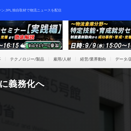
ーン,3PL,独自取材で物流ニュースを配信
事
テクノロジー/製品
雇用/人材
経営/業界動向
データ/
月に義務化へ