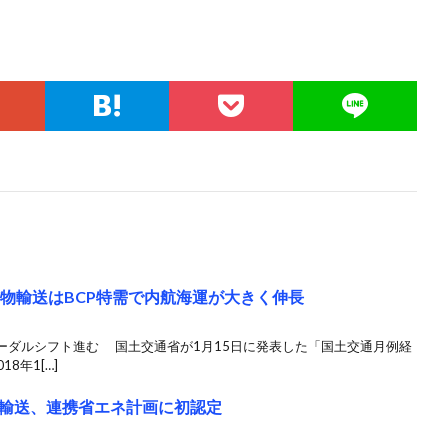
貨物輸送はBCP特需で内航海運が大きく伸長
ーダルシフト進む 国土交通省が1月15日に発表した「国土交通月例経
8年1[…]
輸送、連携省エネ計画に初認定