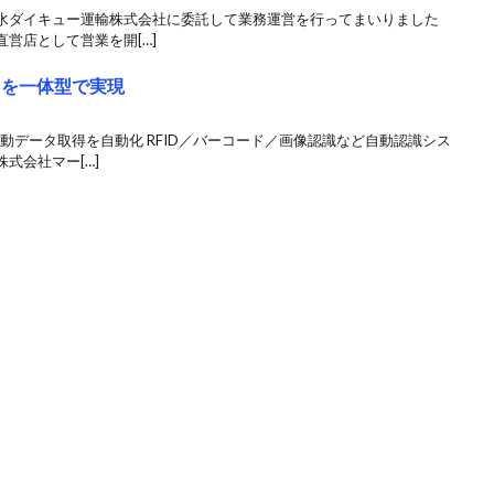
ダイキュー運輸株式会社に委託して業務運営を行ってまいりました
営店として営業を開[…]
出を一体型で実現
動データ取得を自動化 RFID／バーコード／画像認識など自動認識シス
式会社マー[…]