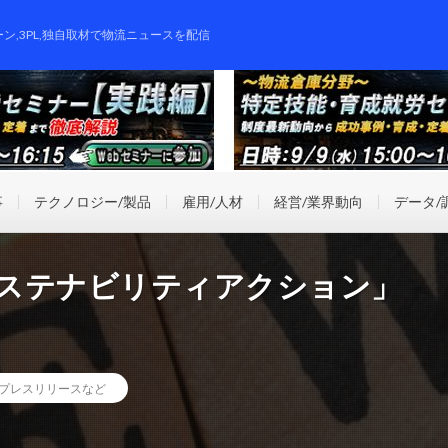
ーン,3PL,独自取材で物流ニュースを配信
事
テクノロジー/製品
雇用/人材
経営/業界動向
データ/
サステナビリティアクション」
プレスリリースなど