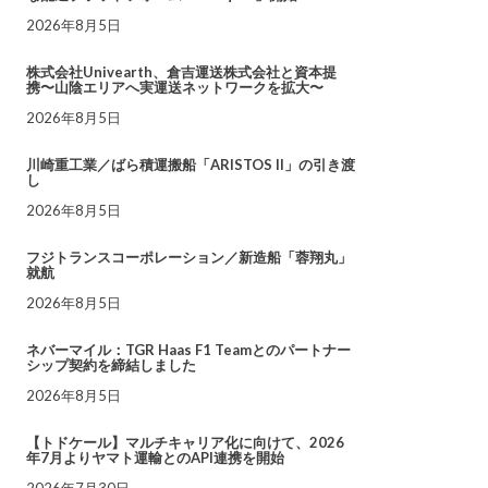
2026年8月5日
株式会社Univearth、倉吉運送株式会社と資本提
携〜山陰エリアへ実運送ネットワークを拡大〜
2026年8月5日
川崎重工業／ばら積運搬船「ARISTOS II」の引き渡
し
2026年8月5日
フジトランスコーポレーション／新造船「蓉翔丸」
就航
2026年8月5日
ネバーマイル：TGR Haas F1 Teamとのパートナー
シップ契約を締結しました
2026年8月5日
【トドケール】マルチキャリア化に向けて、2026
年7月よりヤマト運輸とのAPI連携を開始
2026年7月30日