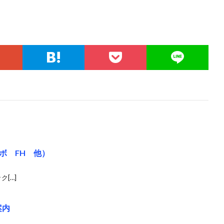
ボ FH 他）
[…]
案内