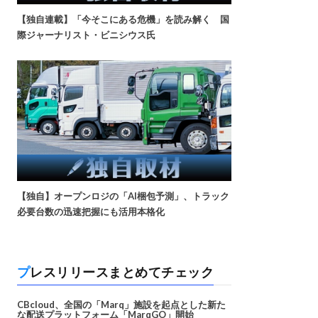
【独自連載】「今そこにある危機」を読み解く 国
際ジャーナリスト・ビニシウス氏
【独自】オープンロジの「AI梱包予測」、トラック
必要台数の迅速把握にも活用本格化
プレスリリースまとめてチェック
CBcloud、全国の「Marq」施設を起点とした新た
な配送プラットフォーム「MarqGO」開始