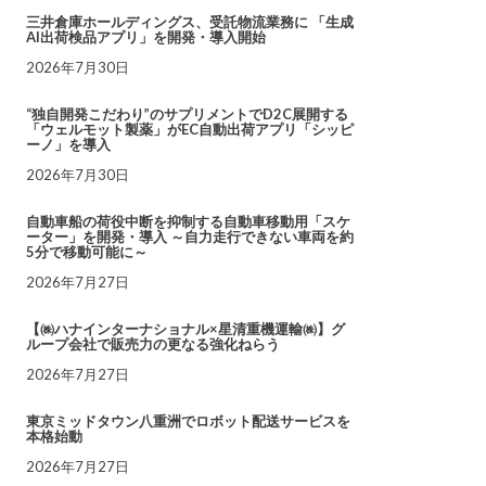
三井倉庫ホールディングス、受託物流業務に 「生成
AI出荷検品アプリ」を開発・導入開始
2026年7月30日
“独自開発こだわり”のサプリメントでD2C展開する
「ウェルモット製薬」がEC自動出荷アプリ「シッピ
ーノ」を導入
2026年7月30日
自動車船の荷役中断を抑制する自動車移動用「スケ
ーター」を開発・導入 ～自力走行できない車両を約
5分で移動可能に～
2026年7月27日
【㈱ハナインターナショナル×星清重機運輸㈱】グ
ループ会社で販売力の更なる強化ねらう
2026年7月27日
東京ミッドタウン八重洲でロボット配送サービスを
本格始動
2026年7月27日