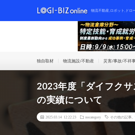
物流不動産,ロボット,ドロ
独自取材
物流施設/不動産
災害/事故/不祥
2023年度「ダイフク
の実績について
2025.03.14 12:22:23
nocategory
その他の記事
,