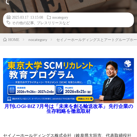
て
2025.03.17 13:15:08
nocategory
その他の記事
,
プレスリリースなど
nocategory
セイノーホールディングスとアートグループホー
HOME
月刊LOGI-BIZ 7月号は「未来を創る輸送改革」 先行企業の
生存戦略を徹底取材
セイノーホールディングス株式会社（岐阜県大垣市、代表取締役社