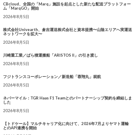
CBcloud、全国の「Marq」施設を起点とした新たな配送プラットフォー
ム「MarqGO」開始
2026年8月5日
株式会社Univearth、倉吉運送株式会社と資本提携〜山陰エリアへ実運送
ネットワークを拡大〜
2026年8月5日
川崎重工業／ばら積運搬船「ARISTOS II」の引き渡し
2026年8月5日
フジトランスコーポレーション／新造船「蓉翔丸」就航
2026年8月5日
ネバーマイル：TGR Haas F1 Teamとのパートナーシップ契約を締結しま
した
2026年8月5日
【トドケール】マルチキャリア化に向けて、2026年7月よりヤマト運輸
とのAPI連携を開始