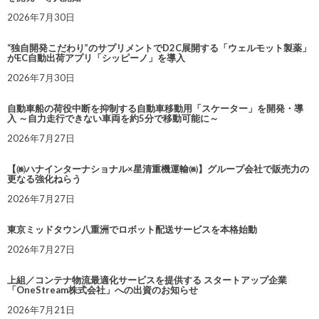
2026年7月30日
“独自開発こだわり”のサプリメントでD2C展開する「ウェルモット製薬」
がEC自動出荷アプリ「シッピーノ」を導入
2026年7月30日
自動車船の荷役中断を抑制する自動車移動用「スケーター」を開発・導
入 ～自力走行できない車両を約5分で移動可能に～
2026年7月27日
【㈱ハナインターナショナル×星清重機運輸㈱】グループ会社で販売力の
更なる強化ねらう
2026年7月27日
東京ミッドタウン八重洲でロボット配送サービスを本格始動
2026年7月27日
上組／コンテナ物流最適化サービスを提供する スタートアップ企業
「OneStream株式会社」への出資のお知らせ
2026年7月21日