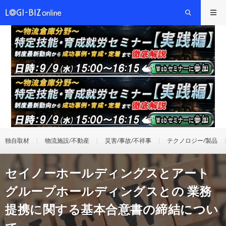
独自取材
物流施設/不動産
災害/事故/不祥事
テクノロジー/製品
セイノーホールディングスとアート
グループホールディングスとの 業務
提携に関する基本合意書の締結につい