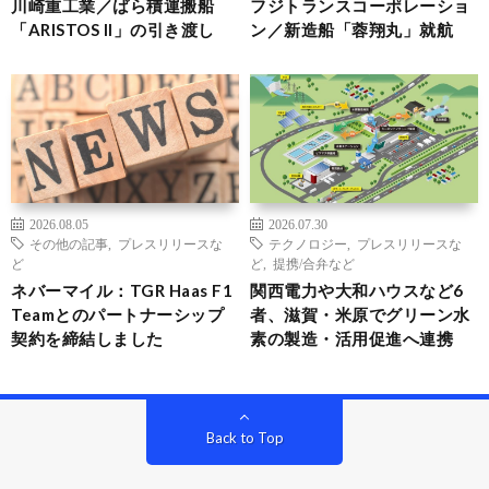
川崎重工業／ばら積運搬船
フジトランスコーポレーショ
「ARISTOS II」の引き渡し
ン／新造船「蓉翔丸」就航
2026.08.05
2026.07.30
その他の記事
,
プレスリリースな
テクノロジー
,
プレスリリースな
ど
ど
,
提携/合弁など
ネバーマイル：TGR Haas F1
関西電力や大和ハウスなど6
Teamとのパートナーシップ
者、滋賀・米原でグリーン水
契約を締結しました
素の製造・活用促進へ連携
Back to Top