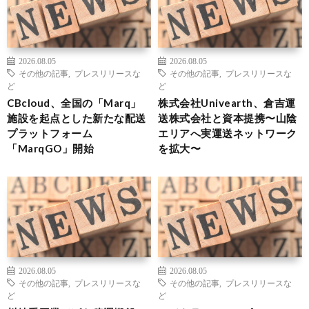
2026.08.05
2026.08.05
その他の記事
,
プレスリリースな
その他の記事
,
プレスリリースな
ど
ど
CBcloud、全国の「Marq」
株式会社Univearth、倉吉運
施設を起点とした新たな配送
送株式会社と資本提携〜山陰
プラットフォーム
エリアへ実運送ネットワーク
「MarqGO」開始
を拡大〜
2026.08.05
2026.08.05
その他の記事
,
プレスリリースな
その他の記事
,
プレスリリースな
ど
ど