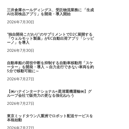
三井倉庫ホールディングス、受託物流業務に 「生成
AI出荷検品アプリ」を開発・導入開始
2026年7月30日
“独自開発こだわり”のサプリメントでD2C展開する
「ウェルモット製薬」がEC自動出荷アプリ「シッピ
ーノ」を導入
2026年7月30日
自動車船の荷役中断を抑制する自動車移動用「スケ
ーター」を開発・導入 ～自力走行できない車両を約
5分で移動可能に～
2026年7月27日
【㈱ハナインターナショナル×星清重機運輸㈱】グ
ループ会社で販売力の更なる強化ねらう
2026年7月27日
東京ミッドタウン八重洲でロボット配送サービスを
本格始動
2026年7月27日