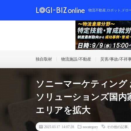
物流不動産,ロボット,ドロ
独自取材
物流施設/不動産
災害/事故/不祥
ソニーマーケティング 
ソリューションズ国内
エリアを拡大
2025.03.17 14:07:28
nocategory
その他の記事
,