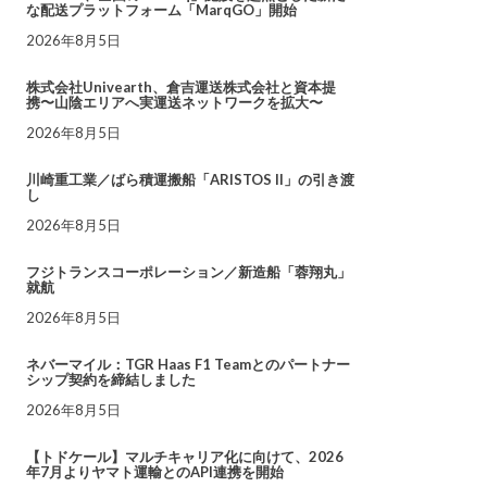
な配送プラットフォーム「MarqGO」開始
2026年8月5日
株式会社Univearth、倉吉運送株式会社と資本提
携〜山陰エリアへ実運送ネットワークを拡大〜
2026年8月5日
川崎重工業／ばら積運搬船「ARISTOS II」の引き渡
し
2026年8月5日
フジトランスコーポレーション／新造船「蓉翔丸」
就航
2026年8月5日
ネバーマイル：TGR Haas F1 Teamとのパートナー
シップ契約を締結しました
2026年8月5日
【トドケール】マルチキャリア化に向けて、2026
年7月よりヤマト運輸とのAPI連携を開始