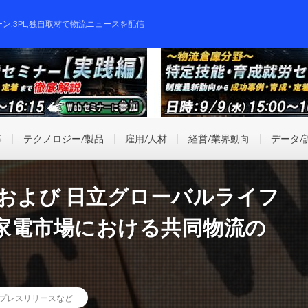
ーン,3PL,独自取材で物流ニュースを配信
事
テクノロジー/製品
雇用/人材
経営/業界動向
データ/
および 日立グローバルライフ
家電市場における共同物流の
プレスリリースなど