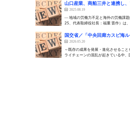
山口産業、商船三井と連携し、
2025.08.19
― 地域の労働力不足と海外の労働課題
25、代表取締役社長：福重 晋作）は、
国交省／「中央回廊カスピ海ル
2026.05.20
～既存の成果を発展・進化させること
ライチェーンの混乱が起きている中、国