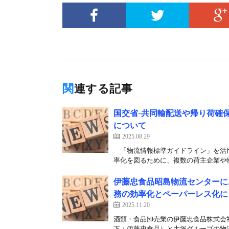
関連する記事
国交省-共同輸配送や帰り荷確
について
2025.08.29
「物流情報標準ガイドライン」を活用
率化を図るために、複数の荷主企業や物
伊藤忠食品昭島物流センターに
務の効率化とペーパーレス化に
2025.11.20
酒類・食品卸売業の伊藤忠食品株式会
下：伊藤忠食品）と大塚グループの物流