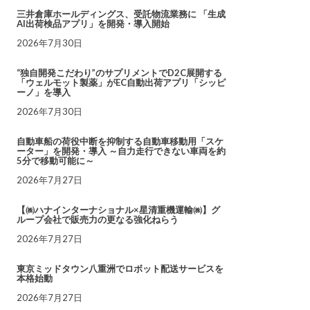
三井倉庫ホールディングス、受託物流業務に 「生成
AI出荷検品アプリ」を開発・導入開始
2026年7月30日
“独自開発こだわり”のサプリメントでD2C展開する
「ウェルモット製薬」がEC自動出荷アプリ「シッピ
ーノ」を導入
2026年7月30日
自動車船の荷役中断を抑制する自動車移動用「スケ
ーター」を開発・導入 ～自力走行できない車両を約
5分で移動可能に～
2026年7月27日
【㈱ハナインターナショナル×星清重機運輸㈱】グ
ループ会社で販売力の更なる強化ねらう
2026年7月27日
東京ミッドタウン八重洲でロボット配送サービスを
本格始動
2026年7月27日