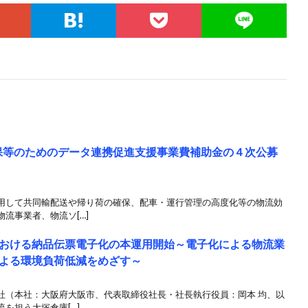
保等のためのデータ連携促進支援事業費補助金の４次公募
して共同輸配送や帰り荷の確保、配車・運行管理の高度化等の物流効
流事業者、物流ソ[…]
おける納品伝票電子化の本運用開始～電子化による物流業
よる環境負荷低減をめざす～
社（本社：大阪府大阪市、代表取締役社長・社長執行役員：岡本 均、以
を担う大塚倉庫[…]