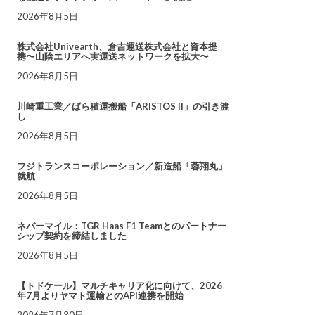
2026年8月5日
株式会社Univearth、倉吉運送株式会社と資本提
携〜山陰エリアへ実運送ネットワークを拡大〜
2026年8月5日
川崎重工業／ばら積運搬船「ARISTOS II」の引き渡
し
2026年8月5日
フジトランスコーポレーション／新造船「蓉翔丸」
就航
2026年8月5日
ネバーマイル：TGR Haas F1 Teamとのパートナー
シップ契約を締結しました
2026年8月5日
【トドケール】マルチキャリア化に向けて、2026
年7月よりヤマト運輸とのAPI連携を開始
2026年7月30日