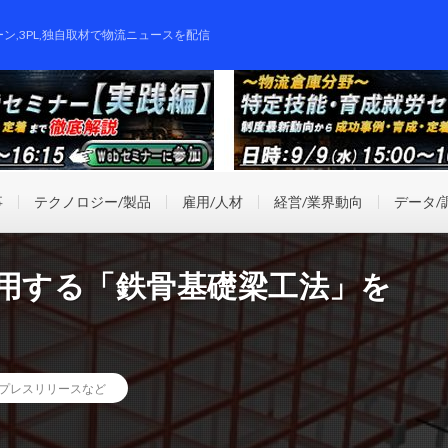
ーン,3PL,独自取材で物流ニュースを配信
事
テクノロジー/製品
雇用/人材
経営/業界動向
データ/
適用する「鉄骨基礎梁工法」を
プレスリリースなど