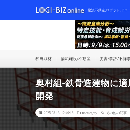
物流不動産,ロボット,ドロ
独自取材
物流施設/不動産
災害/事故/不祥
奥村組-鉄骨造建物に
開発
2025.03.18 12:40:16
nocategory
その他の記事
,