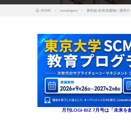
nocategory
奥村組-鉄骨造建物に適用す
HOME
月刊LOGI-BIZ 7月号は「未