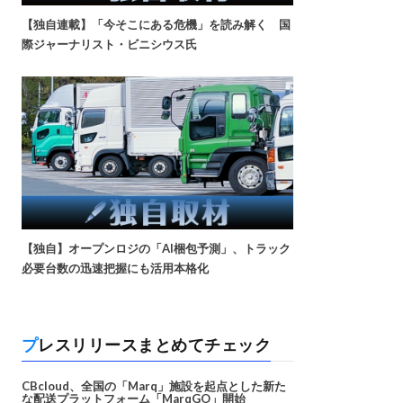
【独自連載】「今そこにある危機」を読み解く 国
際ジャーナリスト・ビニシウス氏
【独自】オープンロジの「AI梱包予測」、トラック
必要台数の迅速把握にも活用本格化
プレスリリースまとめてチェック
CBcloud、全国の「Marq」施設を起点とした新た
な配送プラットフォーム「MarqGO」開始