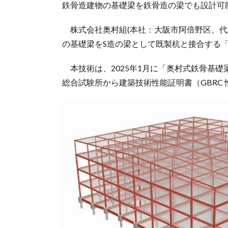
鉄骨造建物の基礎梁を鉄骨造の梁でも設計可
株式会社奥村組(本社：大阪市阿倍野区、代
の基礎梁をS造の梁として既製杭と接合する
本技術は、2025年1月に「奥村式鉄骨基
総合試験所から建築技術性能証明書（GBRC 