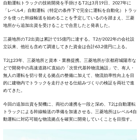
自動運転トラックの技術開発を手掛けるT2は3月19日、2027年に
「レベル4」自動運転（特定の条件下で完全に運転を自動化）トラッ
クを使った幹線輸送を始めることを予定しているのを踏まえ、三菱
地所から追加出資を受けることで合意したと発表した。
三菱地所のT2出資は累計で15億円に達する。T2が2022年の会社設
立以来、他社も含めて調達してきた資金は合計63.2億円に上る。
T2は23年、三菱地所と資本・業務提携。三菱地所が京都府城陽市な
どで開発中の高速道路IC直結の「次世代基幹物流施設」で、有人・
無人の運転を切り替える拠点の整備に加えて、物流効率性向上を目
的に建物内でトラックを走行させる仕組みづくりの検証を両社で進
めてきた。
今回の追加出資を契機に、両社の連携を一段と深め、T2は自動運転
トラックによる幹線輸送の準備を加速させる。三菱地所はレベル4自
動運転に対応可能な物流拠点を確実に開発していくことを目指す。