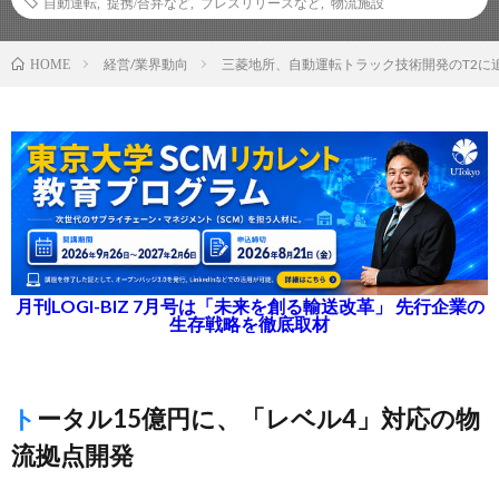
自動運転
,
提携/合弁など
,
プレスリリースなど
,
物流施設
経営/業界動向
三菱地所、自動運転トラック技術開発のT2に
HOME
月刊LOGI-BIZ 7月号は「未来を創る輸送改革」 先行企業の
生存戦略を徹底取材
トータル15億円に、「レベル4」対応の物
流拠点開発