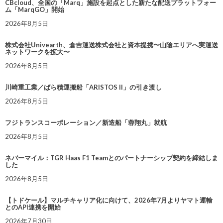
CBcloud、全国の「Marq」施設を起点とした新たな配送プラットフォー
ム「MarqGO」開始
2026年8月5日
株式会社Univearth、倉吉運送株式会社と資本提携〜山陰エリアへ実運送
ネットワークを拡大〜
2026年8月5日
川崎重工業／ばら積運搬船「ARISTOS II」の引き渡し
2026年8月5日
フジトランスコーポレーション／新造船「蓉翔丸」就航
2026年8月5日
ネバーマイル：TGR Haas F1 Teamとのパートナーシップ契約を締結しま
した
2026年8月5日
【トドケール】マルチキャリア化に向けて、2026年7月よりヤマト運輸
とのAPI連携を開始
2026年7月30日