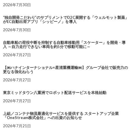
2026年7月30日
“独自開発こだわり”のサプリメントでD2C展開する「ウェルモット製薬」
がEC自動出荷アプリ「シッピーノ」を導入
2026年7月30日
自動車船の荷役中断を抑制する自動車移動用「スケーター」を開発・導
入 ～自力走行できない車両を約5分で移動可能に～
2026年7月27日
【㈱ハナインターナショナル×星清重機運輸㈱】グループ会社で販売力の
更なる強化ねらう
2026年7月27日
東京ミッドタウン八重洲でロボット配送サービスを本格始動
2026年7月27日
上組／コンテナ物流最適化サービスを提供する スタートアップ企業
「OneStream株式会社」への出資のお知らせ
2026年7月21日