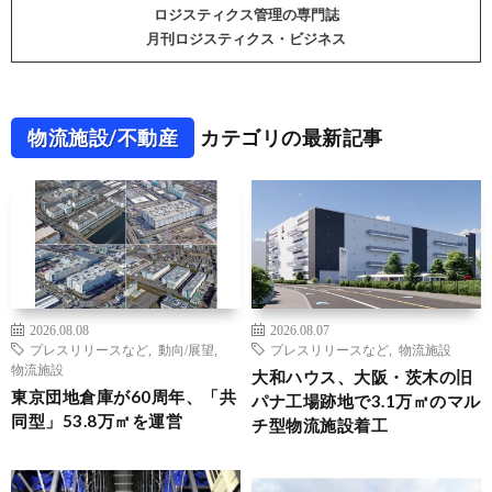
ロジスティクス管理の専門誌
月刊ロジスティクス・ビジネス
物流施設/不動産
カテゴリの最新記事
2026.08.08
2026.08.07
プレスリリースなど
,
動向/展望
,
プレスリリースなど
,
物流施設
物流施設
大和ハウス、大阪・茨木の旧
東京団地倉庫が60周年、「共
パナ工場跡地で3.1万㎡のマル
同型」53.8万㎡を運営
チ型物流施設着工