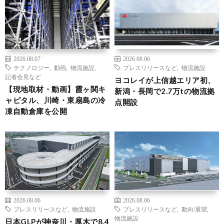
2026.08.07
2026.08.06
テクノロジー
,
動画
,
物流施設
,
プレスリリースなど
,
物流施設
記者会見など
ヨコレイが上信越エリア初、
【現地取材・動画】霞ヶ関キ
新潟・長岡で2.7万tの物流拠
ャピタル、川崎・東扇島の冷
点開設
凍自動倉庫を公開
2026.08.06
2026.08.06
プレスリリースなど
,
物流施設
プレスリリースなど
,
動向/展望
,
物流施設
日本GLPが神奈川・厚木で8.4