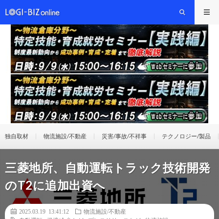
独自取材
物流施設/不動産
災害/事故/不祥事
テクノロジー/製品
三菱地所、自動運転トラック技術開発
のT2に追加出資へ
2025.03.19 13:41:12
物流施設/不動産