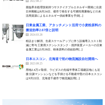
2022.08.27
亜臨界水処理技術持つサステイナブルエネルギー開発に出資
日本郵船は8月26日、都市で発生する可燃性廃棄物などの未
活用資源によるエネルギー供給事業を手掛[…]
日東金属工業、アタッチメント活用で小麦粉原料の
搬送効率2.87倍と説明
2024.03.28
粉詰まり解消、生産スケールアップに伴う設備導入コスト削
減に寄与 工業用ステンレスタンク・撹拌装置メーカーの日東
金属工業は3月28日、粉体原料の供給効率[…]
日本エスコン、北海道で初の物流施設自社開発へ
2023.09.25
用地2.6万㎡取得、ラピダスの先端半導体工場建設地にも近
接 分譲マンションなどを手掛ける不動産中堅の日本エスコン
は9月22日、北海道千歳市で物流施設用[…]