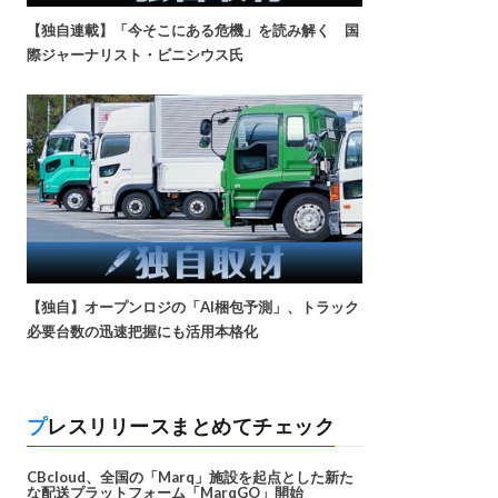
【独自連載】「今そこにある危機」を読み解く 国
際ジャーナリスト・ビニシウス氏
【独自】オープンロジの「AI梱包予測」、トラック
必要台数の迅速把握にも活用本格化
プレスリリースまとめてチェック
CBcloud、全国の「Marq」施設を起点とした新た
な配送プラットフォーム「MarqGO」開始