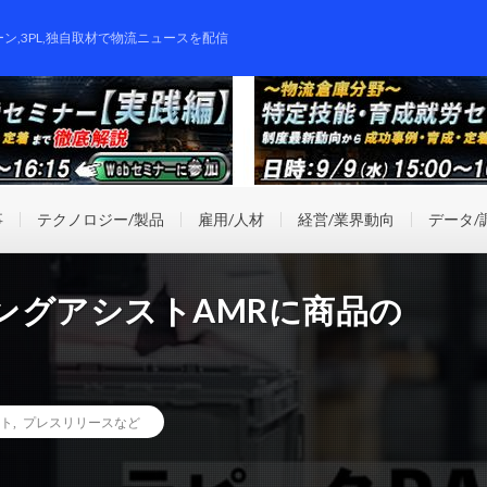
ーン,3PL,独自取材で物流ニュースを配信
事
テクノロジー/製品
雇用/人材
経営/業界動向
データ/
ングアシストAMRに商品の
ト
,
プレスリリースなど