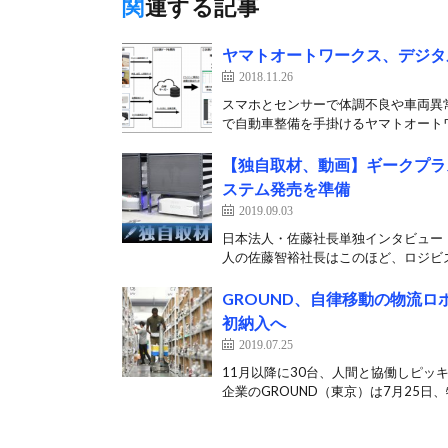
関連する記事
ヤマトオートワークス、デジタ
2018.11.26
スマホとセンサーで体調不良や車両異
で自動車整備を手掛けるヤマトオートワー
【独自取材、動画】ギークプラ
ステム発売を準備
2019.09.03
日本法人・佐藤社長単独インタビュー（
人の佐藤智裕社長はこのほど、ロジビズ
GROUND、自律移動の物流
初納入へ
2019.07.25
11月以降に30台、人間と協働しピッ
企業のGROUND（東京）は7月25日、