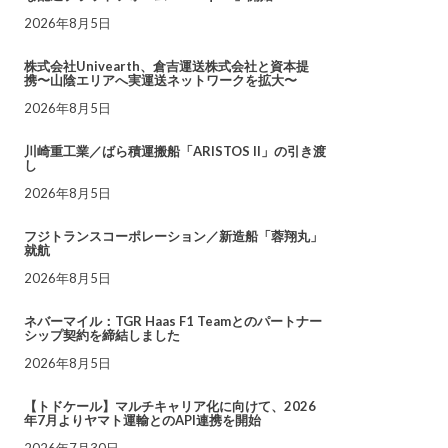
2026年8月5日
株式会社Univearth、倉吉運送株式会社と資本提
携〜山陰エリアへ実運送ネットワークを拡大〜
2026年8月5日
川崎重工業／ばら積運搬船「ARISTOS II」の引き渡
し
2026年8月5日
フジトランスコーポレーション／新造船「蓉翔丸」
就航
2026年8月5日
ネバーマイル：TGR Haas F1 Teamとのパートナー
シップ契約を締結しました
2026年8月5日
【トドケール】マルチキャリア化に向けて、2026
年7月よりヤマト運輸とのAPI連携を開始
2026年7月30日