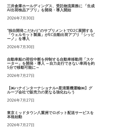
三井倉庫ホールディングス、受託物流業務に 「生成
AI出荷検品アプリ」を開発・導入開始
2026年7月30日
“独自開発こだわり”のサプリメントでD2C展開する
「ウェルモット製薬」がEC自動出荷アプリ「シッピ
ーノ」を導入
2026年7月30日
自動車船の荷役中断を抑制する自動車移動用「スケ
ーター」を開発・導入 ～自力走行できない車両を約
5分で移動可能に～
2026年7月27日
【㈱ハナインターナショナル×星清重機運輸㈱】グ
ループ会社で販売力の更なる強化ねらう
2026年7月27日
東京ミッドタウン八重洲でロボット配送サービスを
本格始動
2026年7月27日