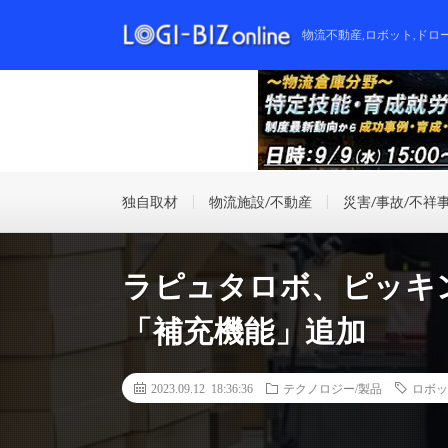
物流不動産,ロボット,ドロ
独自取材
物流施設/不動産
災害/事故/不祥
ラピュタロボ、ピッキ
「補充機能」追加
2023.09.12 18:36:36
テクノロジー/製品
ロボッ