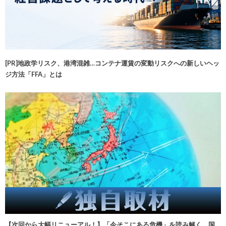
[PR]地政学リスク、港湾混雑…コンテナ運賃の変動リスクへの新しいヘッ
ジ方法「FFA」とは
【次回から大幅リニューアル！】「今そこにある危機」を読み解く 国