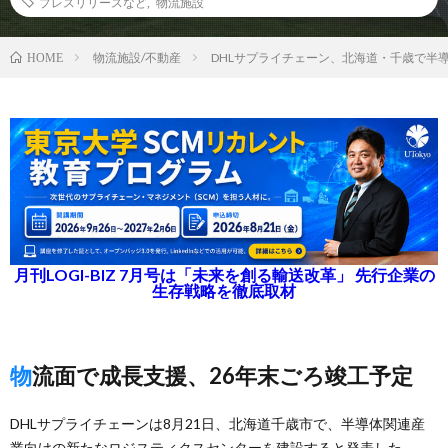
プレスリリースなど
,
物流施設
物流施設/不動産
DHLサプライチェーン、北海道・千歳で半
HOME
月刊LOGI-BIZ 7月号は「未来を創る輸送改革」 先行企業の
生存戦略を徹底取材
物流面で成長支援、26年末ごろ竣工予定
DHLサプライチェーンは8月21日、北海道千歳市で、半導体関連産
業向けの新たなロジスティクスセンターを建設すると発表した。