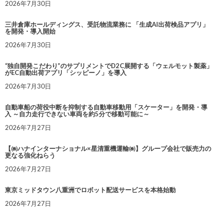
2026年7月30日
三井倉庫ホールディングス、受託物流業務に 「生成AI出荷検品アプリ」
を開発・導入開始
2026年7月30日
“独自開発こだわり”のサプリメントでD2C展開する「ウェルモット製薬」
がEC自動出荷アプリ「シッピーノ」を導入
2026年7月30日
自動車船の荷役中断を抑制する自動車移動用「スケーター」を開発・導
入 ～自力走行できない車両を約5分で移動可能に～
2026年7月27日
【㈱ハナインターナショナル×星清重機運輸㈱】グループ会社で販売力の
更なる強化ねらう
2026年7月27日
東京ミッドタウン八重洲でロボット配送サービスを本格始動
2026年7月27日