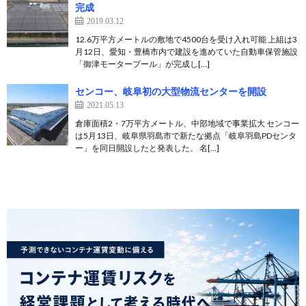
完成
2019.03.12
12.6万平方メートルの敷地で4500台を受け入れ可能 上組は3
月12日、愛知・豊橋市内で建設を進めていた自動車保管施設
「御津モータープール」が完成し[…]
センコー、岐阜初の大型物流センターを開設
2021.05.13
倉庫面積2・7万平方メートル、中部地域で事業拡大 センコー
は5月13日、岐阜県羽島市で新たな拠点「岐阜羽島PDセンタ
ー」を同日開設したと発表した。 名[…]