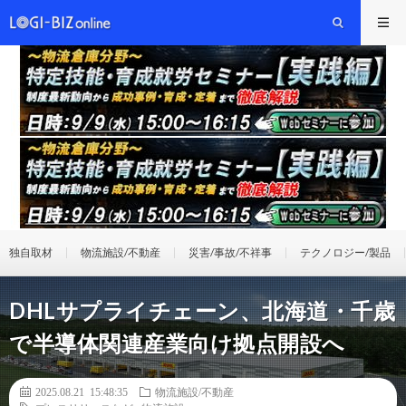
独自取材
物流施設/不動産
災害/事故/不祥事
テクノロジー/製品
DHLサプライチェーン、北海道・千歳
で半導体関連産業向け拠点開設へ
2025.08.21 15:48:35
物流施設/不動産