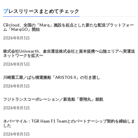
プレスリリースまとめてチェック
CBcloud、全国の「Marq」施設を起点とした新たな配送プラットフォー
ム「MarqGO」開始
2026年8月5日
株式会社Univearth、倉吉運送株式会社と資本提携〜山陰エリアへ実運送
ネットワークを拡大〜
2026年8月5日
川崎重工業／ばら積運搬船「ARISTOS II」の引き渡し
2026年8月5日
フジトランスコーポレーション／新造船「蓉翔丸」就航
2026年8月5日
ネバーマイル：TGR Haas F1 Teamとのパートナーシップ契約を締結しま
した
2026年8月5日