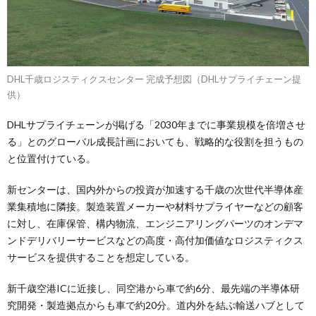
DHL千歳ロジスティクスセンター 完成予想図（DHLサプライチェーン提
供）
DHLサプライチェーンが掲げる「2030年までに事業規模を倍増させ
る」とのグローバル成長計画においても、戦略的な役割を担うもの
と位置付けている。
新センターは、国内外からの投資が加速する千歳の次世代半導体産
業集積地に隣接。製造装置メーカーや材料サプライヤーなどの顧客
に対し、在庫保管、構内物流、エンジニアリングパーツのオンデマ
ンドデリバリーサービスなどの高度・高付加価値なロジスティクス
サービスを提供することを想定している。
新千歳空港ICに近接し、同空港から車で約6分、最先端の半導体研
究開発・製造拠点からも車で約20分。道内外を結ぶ輸送ハブとして