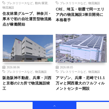
プレスリリースなど
,
動向/展望
,
プレスリリースなど
,
物流施設
物流施設
CRE、埼玉・朝霞で同一エリ
住友林業グループ、神奈川・
ア内の物流施設2棟目開発に
厚木で初の自社運営型物流拠
本格着手
点が稼働開始
2026.08.06
2026.08.05
プレスリリースなど
,
物流施設
プレスリリースなど
,
物流施設
阪急阪神不動産、兵庫・川西
アマゾン、兵庫・尼崎で11.1
と京都の2カ所で物流施設竣
万㎡と関西最大のフルフィル
工
メントセンター開設