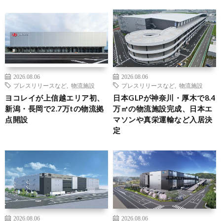
2026.08.06
2026.08.06
プレスリリースなど
,
物流施設
プレスリリースなど
,
物流施設
ヨコレイが上信越エリア初、
日本GLPが神奈川・厚木で8.4
新潟・長岡で2.7万tの物流拠
万㎡の物流施設完成、日本エ
点開設
マソンや真栄運輸など入居決
定
2026.08.06
2026.08.06