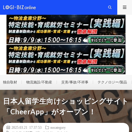
独自取材
物流施設/不動産
災害/事故/不祥事
テクノロジー/製品
日本人留学生向けショッピングサイト
「CheerApp」がオープン！
2025.03.21 17:37:53
nocategory