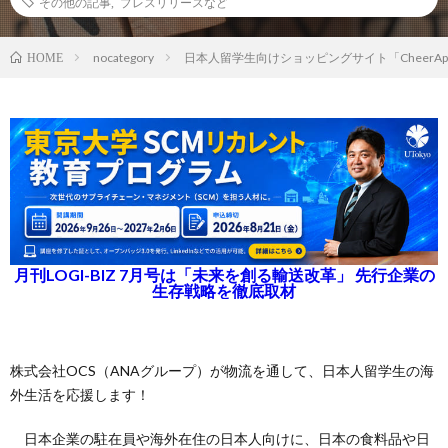
その他の記事
,
プレスリリースなど
nocategory
日本人留学生向けショッピングサイト「CheerA
HOME
月刊LOGI-BIZ 7月号は「未来を創る輸送改革」 先行企業の
生存戦略を徹底取材
株式会社OCS（ANAグループ）が物流を通して、日本人留学生の海
外生活を応援します！
日本企業の駐在員や海外在住の日本人向けに、日本の食料品や日