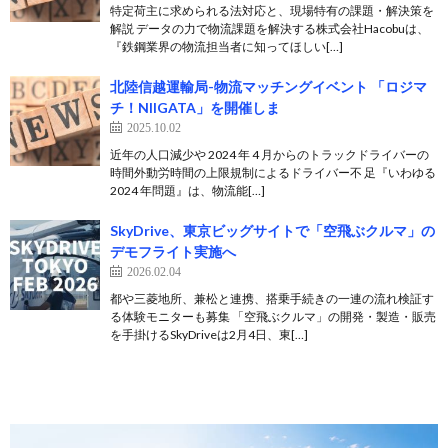
特定荷主に求められる法対応と、現場特有の課題・解決策を
解説 データの力で物流課題を解決する株式会社Hacobuは、
『鉄鋼業界の物流担当者に知ってほしい[…]
北陸信越運輸局-物流マッチングイベント 「ロジマ
チ！NIIGATA」を開催しま
2025.10.02
近年の人口減少や 2024 年 4 月からのトラックドライバーの
時間外動労時間の上限規制によるドライバー不 足『いわゆる
2024 年問題』は、物流能[…]
SkyDrive、東京ビッグサイトで「空飛ぶクルマ」の
デモフライト実施へ
2026.02.04
都や三菱地所、兼松と連携、搭乗手続きの一連の流れ検証す
る体験モニターも募集 「空飛ぶクルマ」の開発・製造・販売
を手掛けるSkyDriveは2月4日、東[…]