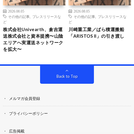
2026.08.05
2026.08.05
その他の記事
,
プレスリリースな
その他の記事
,
プレスリリースな
ど
ど
株式会社Univearth、倉吉運
川崎重工業／ばら積運搬船
送株式会社と資本提携〜山陰
「ARISTOS II」の引き渡し
エリアへ実運送ネットワーク
を拡大〜
Back to Top
メルマガ会員登録
プライバシーポリシー
広告掲載