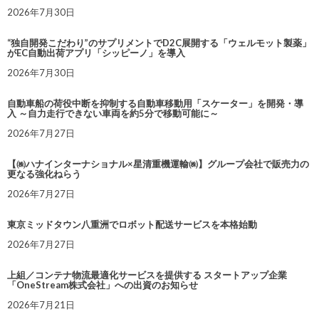
2026年7月30日
“独自開発こだわり”のサプリメントでD2C展開する「ウェルモット製薬」
がEC自動出荷アプリ「シッピーノ」を導入
2026年7月30日
自動車船の荷役中断を抑制する自動車移動用「スケーター」を開発・導
入 ～自力走行できない車両を約5分で移動可能に～
2026年7月27日
【㈱ハナインターナショナル×星清重機運輸㈱】グループ会社で販売力の
更なる強化ねらう
2026年7月27日
東京ミッドタウン八重洲でロボット配送サービスを本格始動
2026年7月27日
上組／コンテナ物流最適化サービスを提供する スタートアップ企業
「OneStream株式会社」への出資のお知らせ
2026年7月21日