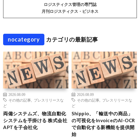
ロジスティクス管理の専門誌
月刊ロジスティクス・ビジネス
nocategory
カテゴリの最新記事
2026.08.09
2026.08.09
その他の記事
,
プレスリリースな
その他の記事
,
プレスリリースな
ど
ど
両備システムズ、物流自動化
Shippio、「輸送中の商品」
システムを手掛ける 株式会社
の可視化をInvoiceのAI-OCR
APTを子会社化
で自動化する新機能を提供開
始