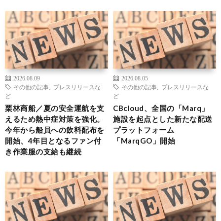
2026.08.09
2026.08.05
その他の記事
,
プレスリリースな
その他の記事
,
プレスリリースな
ど
ど
栗林商船／夏の安全運航を支
CBcloud、全国の「Marq」
えるため熱中症対策を強化。
施設を起点とした新たな配送
今年から船員への飲料配布を
プラットフォーム
開始、4年目となるファン付
「MarqGO」開始
き作業服の支給も継続