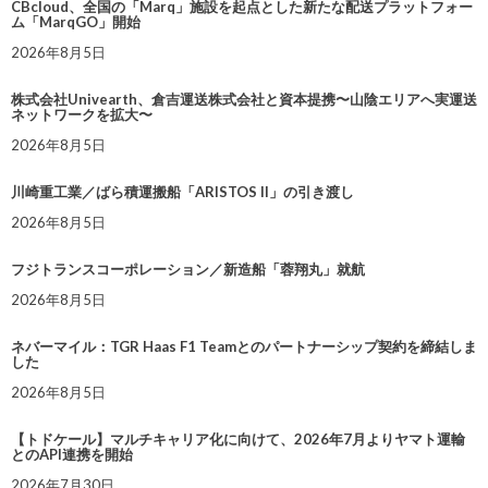
CBcloud、全国の「Marq」施設を起点とした新たな配送プラットフォー
ム「MarqGO」開始
2026年8月5日
株式会社Univearth、倉吉運送株式会社と資本提携〜山陰エリアへ実運送
ネットワークを拡大〜
2026年8月5日
川崎重工業／ばら積運搬船「ARISTOS II」の引き渡し
2026年8月5日
フジトランスコーポレーション／新造船「蓉翔丸」就航
2026年8月5日
ネバーマイル：TGR Haas F1 Teamとのパートナーシップ契約を締結しま
した
2026年8月5日
【トドケール】マルチキャリア化に向けて、2026年7月よりヤマト運輸
とのAPI連携を開始
2026年7月30日