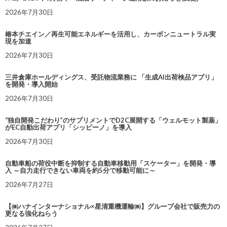
2026年7月30日
椿本チエイン／再生可能エネルギーを活用し、カーボンニュートラル実
現を加速
2026年7月30日
三井倉庫ホールディングス、受託物流業務に 「生成AI出荷検品アプリ」
を開発・導入開始
2026年7月30日
“独自開発こだわり”のサプリメントでD2C展開する「ウェルモット製薬」
がEC自動出荷アプリ「シッピーノ」を導入
2026年7月30日
自動車船の荷役中断を抑制する自動車移動用「スケーター」を開発・導
入 ～自力走行できない車両を約5分で移動可能に～
2026年7月27日
【㈱ハナインターナショナル×星清重機運輸㈱】グループ会社で販売力の
更なる強化ねらう