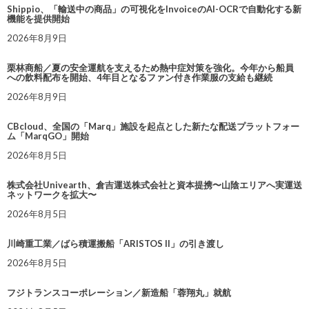
Shippio、「輸送中の商品」の可視化をInvoiceのAI-OCRで自動化する新
機能を提供開始
2026年8月9日
栗林商船／夏の安全運航を支えるため熱中症対策を強化。今年から船員
への飲料配布を開始、4年目となるファン付き作業服の支給も継続
2026年8月9日
CBcloud、全国の「Marq」施設を起点とした新たな配送プラットフォー
ム「MarqGO」開始
2026年8月5日
株式会社Univearth、倉吉運送株式会社と資本提携〜山陰エリアへ実運送
ネットワークを拡大〜
2026年8月5日
川崎重工業／ばら積運搬船「ARISTOS II」の引き渡し
2026年8月5日
フジトランスコーポレーション／新造船「蓉翔丸」就航