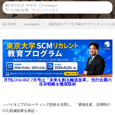
2025.03.26 18:59:19
nocategory
その他の記事
,
プレスリリースなど
nocategory
【株式会社グーフ】印刷のサプライチェーンにお
HOME
月刊LOGI-BIZ 7月号は「未来を創る輸送改革」 先行企業の
生存戦略を徹底取材
～パイオニアのルーティング技術を活用し、「適地生産」活用時の
CO₂削減効果を検証～