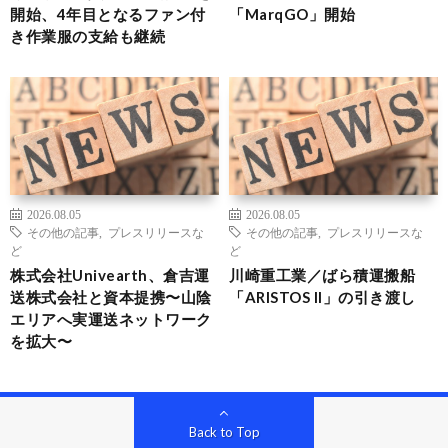
開始、4年目となるファン付
「MarqGO」開始
き作業服の支給も継続
2026.08.05
2026.08.05
その他の記事
,
プレスリリースな
その他の記事
,
プレスリリースな
ど
ど
株式会社Univearth、倉吉運
川崎重工業／ばら積運搬船
送株式会社と資本提携〜山陰
「ARISTOS II」の引き渡し
エリアへ実運送ネットワーク
を拡大〜
Back to Top