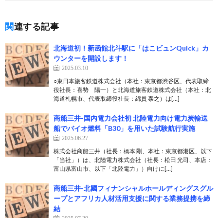
関連する記事
北海道初！新函館北斗駅に「はこビュンQuick」カ
ウンターを開設します！
2025.03.10
○東日本旅客鉄道株式会社（本社：東京都渋谷区、代表取締
役社長：喜㔟 陽一）と北海道旅客鉄道株式会社（本社：北
海道札幌市、代表取締役社長：綿貫 泰之）は[…]
商船三井-国内電力会社初 北陸電力向け電力炭輸送
船でバイオ燃料「B30」を用いた試験航行実施
2025.06.27
株式会社商船三井（社長：橋本 剛、本社：東京都港区、以下
「当社」）は、北陸電力株式会社（社長：松田 光司、本店：
富山県富山市、以下「北陸電力」）向けに[…]
商船三井-北國フィナンシャルホールディングスグル
ープとアフリカ人材活用支援に関する業務提携を締
結