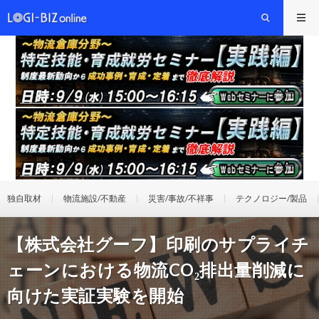
独自取材
物流施設/不動産
災害/事故/不祥事
テクノロジー/製品
【株式会社グーフ】印刷のサプライチ
ェーンにおける物流CO₂排出量削減に
向けた実証実験を開始