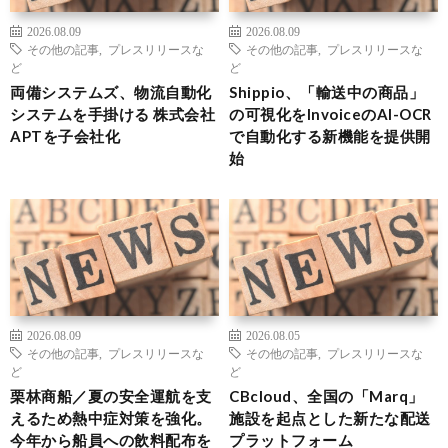
2026.08.09
2026.08.09
その他の記事
,
プレスリリースな
その他の記事
,
プレスリリースな
ど
ど
両備システムズ、物流自動化
Shippio、「輸送中の商品」
システムを手掛ける 株式会社
の可視化をInvoiceのAI-OCR
APTを子会社化
で自動化する新機能を提供開
始
2026.08.09
2026.08.05
その他の記事
,
プレスリリースな
その他の記事
,
プレスリリースな
ど
ど
栗林商船／夏の安全運航を支
CBcloud、全国の「Marq」
えるため熱中症対策を強化。
施設を起点とした新たな配送
今年から船員への飲料配布を
プラットフォーム