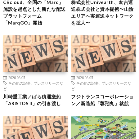
CBcloud、全国の「Marq」
株式会社Univearth、倉吉運
施設を起点とした新たな配送
送株式会社と資本提携〜山陰
プラットフォーム
エリアへ実運送ネットワーク
「MarqGO」開始
を拡大〜
2026.08.05
2026.08.05
その他の記事
,
プレスリリースな
その他の記事
,
プレスリリースな
ど
ど
川崎重工業／ばら積運搬船
フジトランスコーポレーショ
「ARISTOS II」の引き渡し
ン／新造船「蓉翔丸」就航