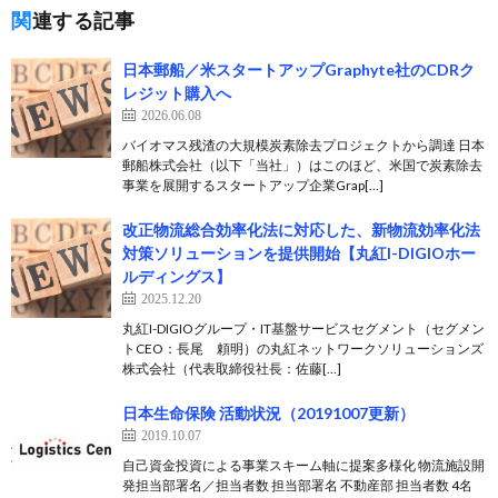
関連する記事
日本郵船／米スタートアップGraphyte社のCDRク
レジット購入へ
2026.06.08
バイオマス残渣の大規模炭素除去プロジェクトから調達 日本
郵船株式会社（以下「当社」）はこのほど、米国で炭素除去
事業を展開するスタートアップ企業Grap[…]
改正物流総合効率化法に対応した、新物流効率化法
対策ソリューションを提供開始【丸紅I-DIGIOホー
ルディングス】
2025.12.20
丸紅I-DIGIOグループ・IT基盤サービスセグメント（セグメン
トCEO：長尾 頼明）の丸紅ネットワークソリューションズ
株式会社（代表取締役社長：佐藤[…]
日本生命保険 活動状況（20191007更新）
2019.10.07
自己資金投資による事業スキーム軸に提案多様化 物流施設開
発担当部署名／担当者数 担当部署名 不動産部 担当者数 4名