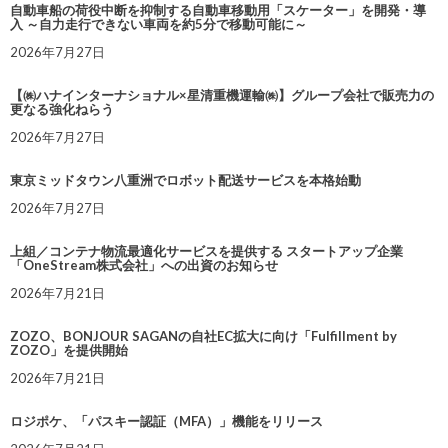
自動車船の荷役中断を抑制する自動車移動用「スケーター」を開発・導
入 ～自力走行できない車両を約5分で移動可能に～
2026年7月27日
【㈱ハナインターナショナル×星清重機運輸㈱】グループ会社で販売力の
更なる強化ねらう
2026年7月27日
東京ミッドタウン八重洲でロボット配送サービスを本格始動
2026年7月27日
上組／コンテナ物流最適化サービスを提供する スタートアップ企業
「OneStream株式会社」への出資のお知らせ
2026年7月21日
ZOZO、BONJOUR SAGANの自社EC拡大に向け「Fulfillment by
ZOZO」を提供開始
2026年7月21日
ロジポケ、「パスキー認証（MFA）」機能をリリース