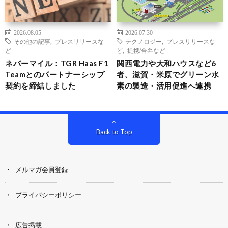
2026.08.05
2026.07.30
その他の記事
,
プレスリリースな
テクノロジー
,
プレスリリースな
ど
ど
,
提携/合弁など
ネバーマイル：TGR Haas F1
関西電力や大和ハウスなど6
Teamとのパートナーシップ
者、滋賀・米原でグリーン水
契約を締結しました
素の製造・活用促進へ連携
Back to Top
メルマガ会員登録
プライバシーポリシー
広告掲載