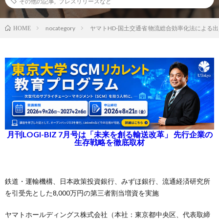
その他の記事
,
プレスリリースなど
nocategory
ヤマトHD-国土交通省 物流総合効率化法による
HOME
月刊LOGI-BIZ 7月号は「未来を創る輸送改革」 先行企業の
生存戦略を徹底取材
鉄道・運輸機構、日本政策投資銀行、みずほ銀行、流通経済研究所
を引受先とした8,000万円の第三者割当増資を実施
ヤマトホールディングス株式会社（本社：東京都中央区、代表取締