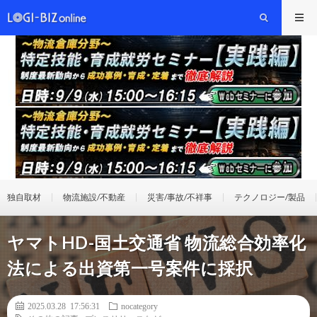
独自取材
物流施設/不動産
災害/事故/不祥事
テクノロジー/製品
ヤマトHD-国土交通省 物流総合効率化
法による出資第一号案件に採択
2025.03.28 17:56:31
nocategory