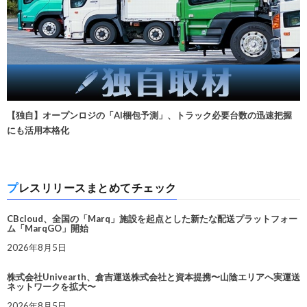
【独自】オープンロジの「AI梱包予測」、トラック必要台数の迅速把握
にも活用本格化
プレスリリースまとめてチェック
CBcloud、全国の「Marq」施設を起点とした新たな配送プラットフォー
ム「MarqGO」開始
2026年8月5日
株式会社Univearth、倉吉運送株式会社と資本提携〜山陰エリアへ実運送
ネットワークを拡大〜
2026年8月5日