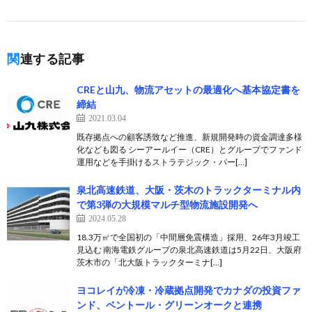
関連する記事
CREと山九、物流アセットの最適化へ基本協定書を
締結
2021.03.04
既存拠点への顧客誘致など推進、新規開発時の資金調達多様
化なども図る シーアールイー（CRE）とグループでファンド
運用などを手掛けるストラテジック・パー[…]
泉北高速鉄道、大阪・茨木のトラックターミナル内
で第3弾の大規模マルチ型物流施設開発へ
2024.05.28
18.3万㎡で全国初の「中間層免震構造」採用、26年3月竣工
見込む 南海電鉄グループの泉北高速鉄道は5月22日、大阪府
茨木市の「北大阪トラックターミナ[…]
ヨコレイが冷凍・冷蔵拠点開発でカナダの投資ファ
ンド、ベントール・グリーンオークと連携