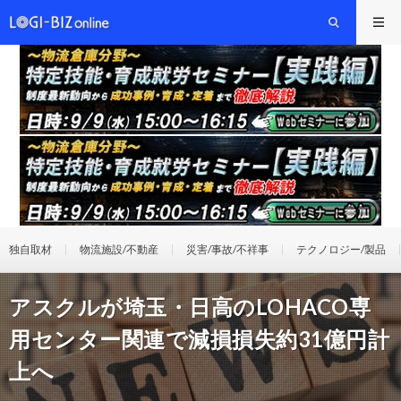
独自取材
物流施設/不動産
災害/事故/不祥事
テクノロジー/製品
アスクルが埼玉・日高のLOHACO専
用センター関連で減損損失約31億円計
上へ