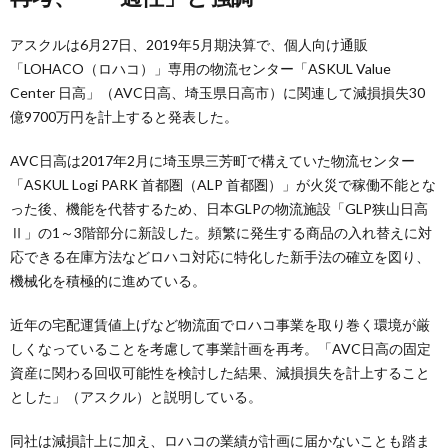
アスクルは6月27日、2019年5月期決算で、個人向け通販
「LOHACO（ロハコ）」専用の物流センター「ASKUL Value
Center 日高」（AVC日高、埼玉県日高市）に関連して減損損失30
億9700万円を計上すると発表した。
AVC日高は2017年2月に埼玉県三芳町で構えていた物流センター
「ASKUL Logi PARK 首都圏（ALP 首都圏）」が火災で稼働不能とな
った後、機能を代替するため、日本GLPの物流施設「GLP狭山日高
Ⅱ」の1～3階部分に新設した。頻繁に発生する商品の入れ替えに対
応できる在庫方法などロハコ対応に特化した新手法の確立を図り、
機械化を積極的に進めている。
近年の宅配運賃値上げなど物流面でロハコ事業を取り巻く環境が厳
しくなっていることを考慮して事業計画を再考。「AVC日高の固定
資産に関わる回収可能性を検討した結果、減損損失を計上すること
とした」（アスクル）と説明している。
同社は減損計上に加え、ロハコの業績が計画に届かないことも踏ま