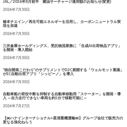
JAL／2026年8月前半 燃油サーチャージ適用額のお知らせ(変更)
2026年7月30日
椿本チエイン／再生可能エネルギーを活用し、カーボンニュートラル実
現を加速
2026年7月30日
三井倉庫ホールディングス、受託物流業務に 「生成AI出荷検品アプリ」
を開発・導入開始
2026年7月30日
“独自開発こだわり”のサプリメントでD2C展開する「ウェルモット製薬」
がEC自動出荷アプリ「シッピーノ」を導入
2026年7月30日
自動車船の荷役中断を抑制する自動車移動用「スケーター」を開発・導
入 ～自力走行できない車両を約5分で移動可能に～
2026年7月27日
【㈱ハナインターナショナル×星清重機運輸㈱】グループ会社で販売力の
更なる強化ねらう