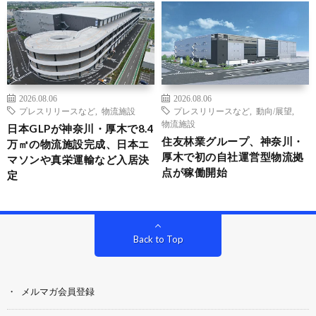
2026.08.06
2026.08.06
プレスリリースなど
,
物流施設
プレスリリースなど
,
動向/展望
,
物流施設
日本GLPが神奈川・厚木で8.4
住友林業グループ、神奈川・
万㎡の物流施設完成、日本エ
厚木で初の自社運営型物流拠
マソンや真栄運輸など入居決
点が稼働開始
定
Back to Top
メルマガ会員登録