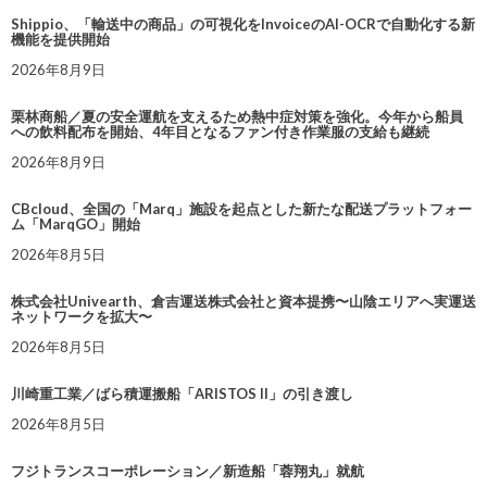
Shippio、「輸送中の商品」の可視化をInvoiceのAI-OCRで自動化する新
機能を提供開始
2026年8月9日
栗林商船／夏の安全運航を支えるため熱中症対策を強化。今年から船員
への飲料配布を開始、4年目となるファン付き作業服の支給も継続
2026年8月9日
CBcloud、全国の「Marq」施設を起点とした新たな配送プラットフォー
ム「MarqGO」開始
2026年8月5日
株式会社Univearth、倉吉運送株式会社と資本提携〜山陰エリアへ実運送
ネットワークを拡大〜
2026年8月5日
川崎重工業／ばら積運搬船「ARISTOS II」の引き渡し
2026年8月5日
フジトランスコーポレーション／新造船「蓉翔丸」就航