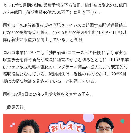
えて19年5月期の連結業績予想を下方修正。純利益は従来の35億円
から4億円（前期実績46億9300万円）に引き下げた。
同社は「ALP首都圏火災や宅配クライシスに起因する配送運賃値上
げなどの影響を乗り越え、19年5月期の第2四半期(18年9～11月)以
降は着実に収益力が向上している」と説明。
ロハコ事業についても「独自価値eコマースへの転換 により確実な
収益改善を伴う新たな成長に経営のかじを切るとともに、BtoB事業
はウェブ成長戦略の強化とロングテール商品の拡大により安定的な
増収増益となっている。減損損失は一過性のものであり、20年5月
期は大幅な増益を見込んでいる」と強調している。
同社は7月3日に19年5月期決算を公表する予定。
（藤原秀行）