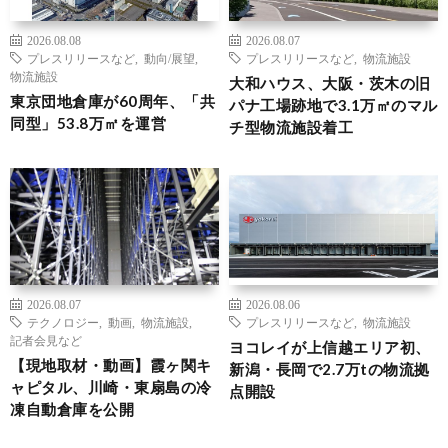
2026.08.08
2026.08.07
プレスリリースなど
,
動向/展望
,
プレスリリースなど
,
物流施設
物流施設
大和ハウス、大阪・茨木の旧
東京団地倉庫が60周年、「共
パナ工場跡地で3.1万㎡のマル
同型」53.8万㎡を運営
チ型物流施設着工
2026.08.07
2026.08.06
テクノロジー
,
動画
,
物流施設
,
プレスリリースなど
,
物流施設
記者会見など
ヨコレイが上信越エリア初、
【現地取材・動画】霞ヶ関キ
新潟・長岡で2.7万tの物流拠
ャピタル、川崎・東扇島の冷
点開設
凍自動倉庫を公開