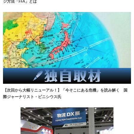
ジ方法「FFA」とは
【次回から大幅リニューアル！】「今そこにある危機」を読み解く 国
際ジャーナリスト・ビニシウス氏