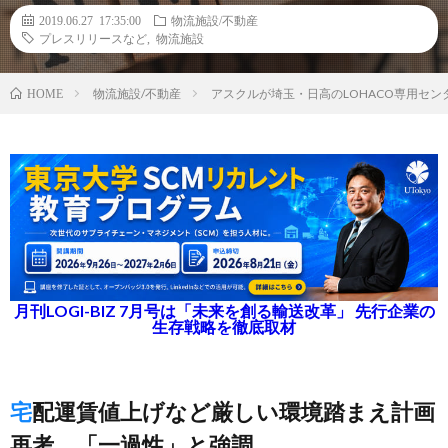
2019.06.27 17:35:00
物流施設/不動産
プレスリリースなど
,
物流施設
物流施設/不動産
アスクルが埼玉・日高のLOHACO専用セン
HOME
月刊LOGI-BIZ 7月号は「未来を創る輸送改革」 先行企業の
生存戦略を徹底取材
宅配運賃値上げなど厳しい環境踏まえ計画
再考、「一過性」と強調