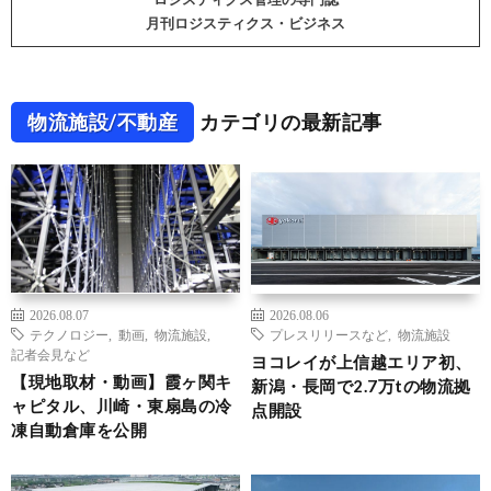
月刊ロジスティクス・ビジネス
物流施設/不動産
カテゴリの最新記事
2026.08.07
2026.08.06
テクノロジー
,
動画
,
物流施設
,
プレスリリースなど
,
物流施設
記者会見など
ヨコレイが上信越エリア初、
【現地取材・動画】霞ヶ関キ
新潟・長岡で2.7万tの物流拠
ャピタル、川崎・東扇島の冷
点開設
凍自動倉庫を公開