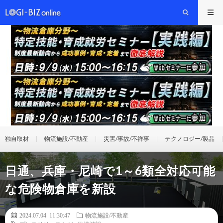
独自取材
物流施設/不動産
災害/事故/不祥事
テクノロジー/製品
日通、兵庫・尼崎で1～6類全対応可能
な危険物倉庫を新設
2024.07.04 11:30:47
物流施設/不動産