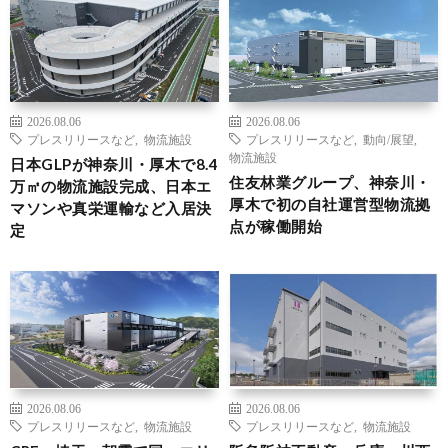
2026.08.06
2026.08.06
プレスリリースなど
,
物流施設
プレスリリースなど
,
動向/展望
,
物流施設
日本GLPが神奈川・厚木で8.4
住友林業グループ、神奈川・
万㎡の物流施設完成、日本エ
厚木で初の自社運営型物流拠
マソンや真栄運輸など入居決
点が稼働開始
定
2026.08.06
2026.08.06
プレスリリースなど
,
物流施設
プレスリリースなど
,
物流施設