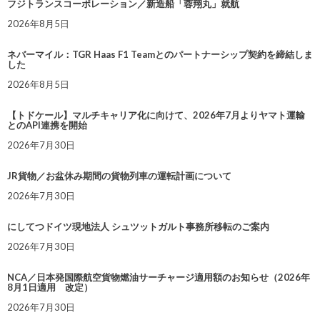
フジトランスコーポレーション／新造船「蓉翔丸」就航
2026年8月5日
ネバーマイル：TGR Haas F1 Teamとのパートナーシップ契約を締結しま
した
2026年8月5日
【トドケール】マルチキャリア化に向けて、2026年7月よりヤマト運輸
とのAPI連携を開始
2026年7月30日
JR貨物／お盆休み期間の貨物列車の運転計画について
2026年7月30日
にしてつドイツ現地法人 シュツットガルト事務所移転のご案内
2026年7月30日
NCA／日本発国際航空貨物燃油サーチャージ適用額のお知らせ（2026年
8月1日適用 改定）
2026年7月30日