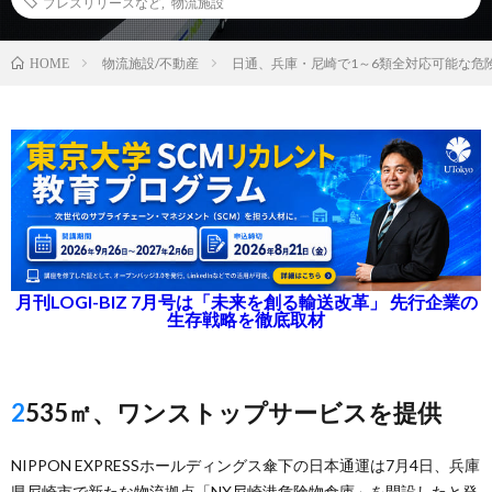
プレスリリースなど
,
物流施設
物流施設/不動産
日通、兵庫・尼崎で1～6類全対応可能な危
HOME
月刊LOGI-BIZ 7月号は「未来を創る輸送改革」 先行企業の
生存戦略を徹底取材
2535㎡、ワンストップサービスを提供
NIPPON EXPRESSホールディングス傘下の日本通運は7月4日、兵庫
県尼崎市で新たな物流拠点「NX尼崎港危険物倉庫」を開設したと発