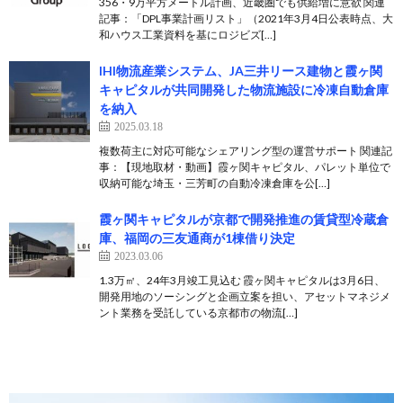
356・9万平方メートル計画、近畿圏でも供給増に意欲 関連
記事：「DPL事業計画リスト」（2021年3月4日公表時点、大
和ハウス工業資料を基にロジビズ[…]
IHI物流産業システム、JA三井リース建物と霞ヶ関
キャピタルが共同開発した物流施設に冷凍自動倉庫
を納入
2025.03.18
複数荷主に対応可能なシェアリング型の運営サポート 関連記
事：【現地取材・動画】霞ヶ関キャピタル、パレット単位で
収納可能な埼玉・三芳町の自動冷凍倉庫を公[…]
霞ヶ関キャピタルが京都で開発推進の賃貸型冷蔵倉
庫、福岡の三友通商が1棟借り決定
2023.03.06
1.3万㎡、24年3月竣工見込む 霞ヶ関キャピタルは3月6日、
開発用地のソーシングと企画立案を担い、アセットマネジメ
ント業務を受託している京都市の物流[…]