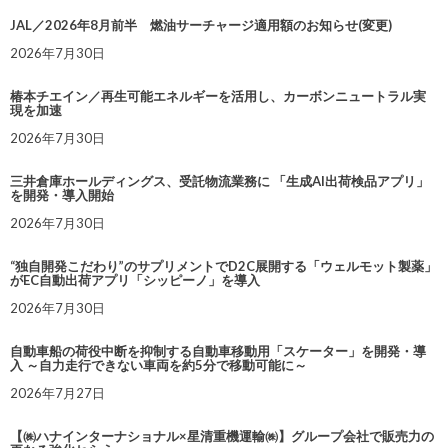
JAL／2026年8月前半 燃油サーチャージ適用額のお知らせ(変更)
2026年7月30日
椿本チエイン／再生可能エネルギーを活用し、カーボンニュートラル実
現を加速
2026年7月30日
三井倉庫ホールディングス、受託物流業務に 「生成AI出荷検品アプリ」
を開発・導入開始
2026年7月30日
“独自開発こだわり”のサプリメントでD2C展開する「ウェルモット製薬」
がEC自動出荷アプリ「シッピーノ」を導入
2026年7月30日
自動車船の荷役中断を抑制する自動車移動用「スケーター」を開発・導
入 ～自力走行できない車両を約5分で移動可能に～
2026年7月27日
【㈱ハナインターナショナル×星清重機運輸㈱】グループ会社で販売力の