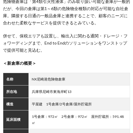
危険物倉庫は「第4類引火性液体」のみ取り扱い可能な倉庫が一般的
だが、今回の倉庫は第1～6類の危険物全種類の対応が可能な自社倉
庫。隣接する日通の一般品倉庫と連携することで、顧客のニーズに
合わせた柔軟なサービスを提供できるとみている。
併せて、保税エリアも設置し、輸出入に関わる通関・ドレージ・フ
ォワーディングまで、End to Endのソリューションをワンストップ
で提供可能と見込む。
＜新倉庫の概要＞
名称
NX尼崎港危険物倉庫
所在地
兵庫県尼崎市東海岸町13
構造
平屋建 1号倉庫/2号倉庫/屋外貯蔵所
1号倉庫：972㎡ 2号倉庫：972㎡ 屋外貯蔵所：591.48
延床面積
㎡