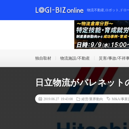
物流不動産,ロボット,ドロ
独自取材
物流施設/不動産
災害/事故/不祥
日立物流がパレネット
2019.06.27 19:43:08
経営/業界動向
M&A/事