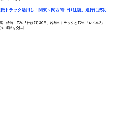
運転トラック活用し「関東～関西間1日1往復」運行に成功
薬、鈴与、T2の3社は7月30日、鈴与のトラックとT2の「レベル2」
に運転を交[…]