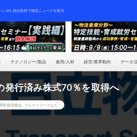
ーン,3PL,独自取材で物流ニュースを配信
事
テクノロジー/製品
雇用/人材
経営/業界動向
データ/
の発行済み株式70％を取得へ
業買収/経営統合
,
プレスリリースなど