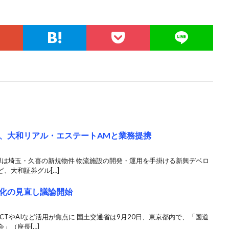
、大和リアル・エステートAMと業務提携
弾は埼玉・久喜の新規物件 物流施設の開発・運用を手掛ける新興デベロ
、大和証券グル[…]
化の見直し議論開始
CTやAIなど活用が焦点に 国土交通省は9月20日、東京都内で、「国道
」（座長[…]