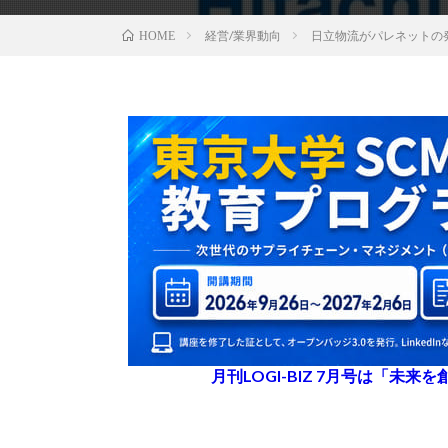
経営/業界動向
日立物流がパレネットの
HOME
月刊LOGI-BIZ 7月号は「未