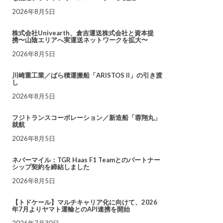
2026年8月5日
株式会社Univearth、倉吉運送株式会社と資本提
携〜山陰エリアへ実運送ネットワークを拡大〜
2026年8月5日
川崎重工業／ばら積運搬船「ARISTOS II」の引き渡
し
2026年8月5日
フジトランスコーポレーション／新造船「蓉翔丸」
就航
2026年8月5日
ネバーマイル：TGR Haas F1 Teamとのパートナー
シップ契約を締結しました
2026年8月5日
【トドケール】マルチキャリア化に向けて、2026
年7月よりヤマト運輸とのAPI連携を開始
2026年7月30日