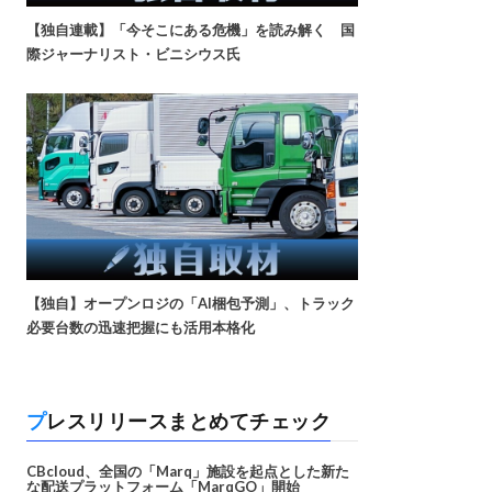
【独自連載】「今そこにある危機」を読み解く 国
際ジャーナリスト・ビニシウス氏
【独自】オープンロジの「AI梱包予測」、トラック
必要台数の迅速把握にも活用本格化
プレスリリースまとめてチェック
CBcloud、全国の「Marq」施設を起点とした新た
な配送プラットフォーム「MarqGO」開始