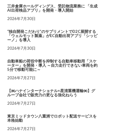
三井倉庫ホールディングス、受託物流業務に 「生成
AI出荷検品アプリ」を開発・導入開始
2026年7月30日
“独自開発こだわり”のサプリメントでD2C展開する
「ウェルモット製薬」がEC自動出荷アプリ「シッピ
ーノ」を導入
2026年7月30日
自動車船の荷役中断を抑制する自動車移動用「スケ
ーター」を開発・導入 ～自力走行できない車両を約
5分で移動可能に～
2026年7月27日
【㈱ハナインターナショナル×星清重機運輸㈱】グ
ループ会社で販売力の更なる強化ねらう
2026年7月27日
東京ミッドタウン八重洲でロボット配送サービスを
本格始動
2026年7月27日