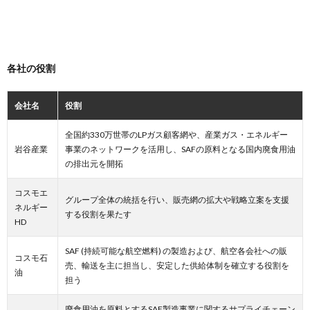
各社の役割
会社名
役割
全国約330万世帯のLPガス顧客網や、産業ガス・エネルギー
岩谷産業
事業のネットワークを活用し、SAFの原料となる国内廃食用油
の排出元を開拓
コスモエ
グループ全体の統括を行い、販売網の拡大や戦略立案を支援
ネルギー
する役割を果たす
HD
SAF (持続可能な航空燃料) の製造および、航空各会社への販
コスモ石
売、輸送を主に担当し、安定した供給体制を確立する役割を
油
担う
廃食用油を原料とするSAF製造事業に関するサプライチェーン