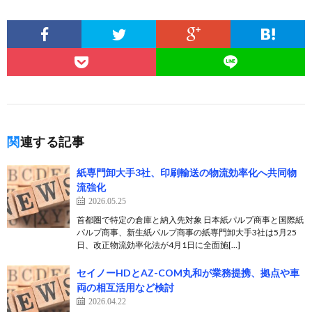
関連する記事
紙専門卸大手3社、印刷輸送の物流効率化へ共同物
流強化
2026.05.25
首都圏で特定の倉庫と納入先対象 日本紙パルプ商事と国際紙
パルプ商事、新生紙パルプ商事の紙専門卸大手3社は5月25
日、改正物流効率化法が4月1日に全面施[…]
セイノーHDとAZ-COM丸和が業務提携、拠点や車
両の相互活用など検討
2026.04.22