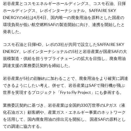
岩谷産業とコスモエネルギーホールディングス、コスモ石油、日揮
ホールディングス、レボインターナショナル、SAFFAIRE SKY
ENERGYの6社は4月4日、国内唯一の廃食用油を原料とした国産の
環境負荷が低い航空燃料SAFの製造開始に向け、連携を開始したと
発表した。
コスモ石油と日揮HD、レボの3社が共同で設立したSAFFAIRE SKY
ENERGY、レボインターナショナルの5社と岩谷産業が国産SAFの大
規模製造・供給を担うサプライチェーンの拡大を目指し、廃食用油
調達支援の業務委託契約を締結した。
岩谷産業が5社の顔触れに加わることで、廃食用油をより確実に調達
できるようにしたい考え。併せて、岩谷産業はSAFで飛行機が飛ぶ
世界を実現するプロジェクト「Fry to Fly Project」にも参画する。
業務委託契約に基づき、岩谷産業は全国約330万世帯のLPガス（液
化石油ガス）顧客網や、産業ガス・エネルギー事業のネットワーク
を活用して、国内廃食用油の排出元を開拓し、 国産SAFの原料とし
ての調達に協力する。