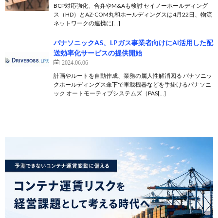
BCP対応強化、合弁やM&Aも検討 セイノーホールディング
ス（HD）とAZ-COM丸和ホールディングスは4月22日、物流
ネットワークの連携に[…]
パナソニックAS、LPガス事業者向けにAI活用した配
送効率化サービスの提供開始
2024.06.06
計画やルートを自動作成、業務の属人性解消図る パナソニッ
クホールディングス傘下で車載機器などを手掛けるパナソニ
ック オートモーティブシステムズ（PAS[…]