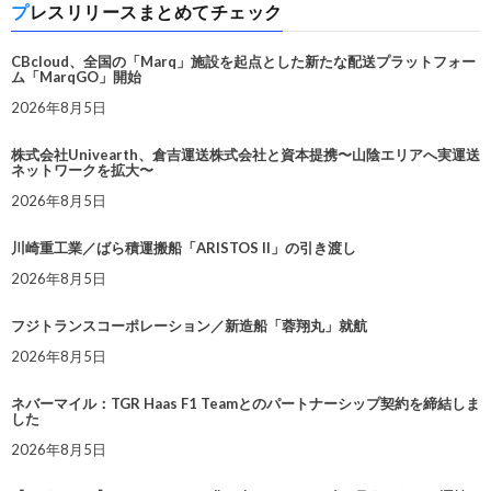
プレスリリースまとめてチェック
CBcloud、全国の「Marq」施設を起点とした新たな配送プラットフォー
ム「MarqGO」開始
2026年8月5日
株式会社Univearth、倉吉運送株式会社と資本提携〜山陰エリアへ実運送
ネットワークを拡大〜
2026年8月5日
川崎重工業／ばら積運搬船「ARISTOS II」の引き渡し
2026年8月5日
フジトランスコーポレーション／新造船「蓉翔丸」就航
2026年8月5日
ネバーマイル：TGR Haas F1 Teamとのパートナーシップ契約を締結しま
した
2026年8月5日