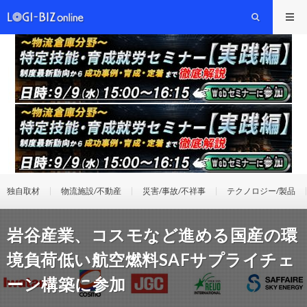
独自取材
物流施設/不動産
災害/事故/不祥事
テクノロジー/製品
岩谷産業、コスモなど進める国産の環
境負荷低い航空燃料SAFサプライチェ
ーン構築に参加