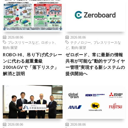
2026.08.06
2026.08.06
プレスリリースなど
,
ロボット
,
テクノロジー
,
プレスリリースな
動向/展望
ど
,
動向/展望
ROBO-HI、吊り下げ式クレー
ゼロボード、常に最新の情報
ンに代わる超重量級
共有が可能な“動的サプライヤ
200tAGVで「落下リスク」
ー管理”実現する新システムの
解消と説明
提供開始へ
2026.08.06
2026.08.06