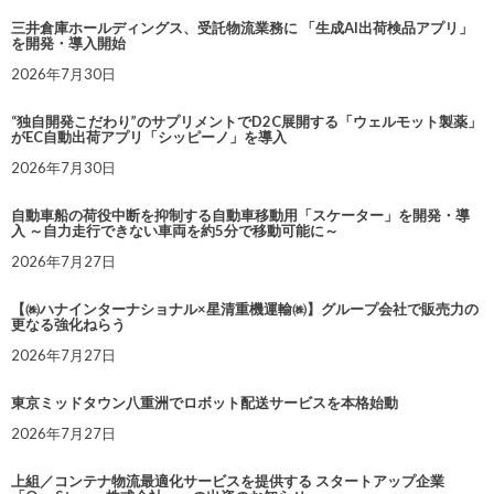
三井倉庫ホールディングス、受託物流業務に 「生成AI出荷検品アプリ」
を開発・導入開始
2026年7月30日
“独自開発こだわり”のサプリメントでD2C展開する「ウェルモット製薬」
がEC自動出荷アプリ「シッピーノ」を導入
2026年7月30日
自動車船の荷役中断を抑制する自動車移動用「スケーター」を開発・導
入 ～自力走行できない車両を約5分で移動可能に～
2026年7月27日
【㈱ハナインターナショナル×星清重機運輸㈱】グループ会社で販売力の
更なる強化ねらう
2026年7月27日
東京ミッドタウン八重洲でロボット配送サービスを本格始動
2026年7月27日
上組／コンテナ物流最適化サービスを提供する スタートアップ企業