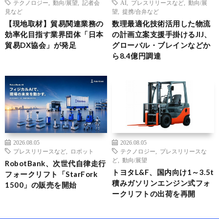
テクノロジー
,
動向/展望
,
記者会
AI
,
プレスリリースなど
,
動向/展
見など
望
,
提携/合弁など
【現地取材】貿易関連業務の
数理最適化技術活用した物流
効率化目指す業界団体「日本
の計画立案支援手掛けるJIJ、
貿易DX協会」が発足
グローバル・ブレインなどか
ら8.4億円調達
2026.08.05
2026.08.05
プレスリリースなど
,
ロボット
テクノロジー
,
プレスリリースな
ど
,
動向/展望
RobotBank、次世代自律走行
トヨタL&F、国内向け1～3.5t
フォークリフト「StarFork
積みガソリンエンジン式フォ
1500」の販売を開始
ークリフトの出荷を再開