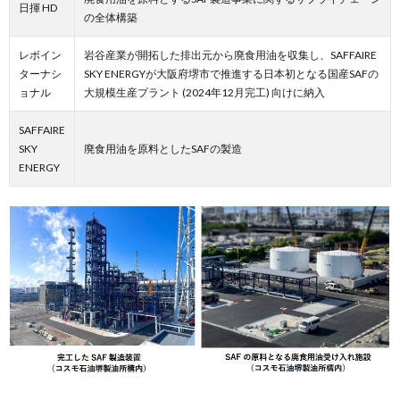
日揮 HD
の全体構築
レボイン
岩谷産業が開拓した排出元から廃食用油を収集し、SAFFAIRE
ターナシ
SKY ENERGYが大阪府堺市で推進する日本初となる国産SAFの
ョナル
大規模生産プラント (2024年12月完工) 向けに納入
SAFFAIRE
SKY
廃食用油を原料としたSAFの製造
ENERGY