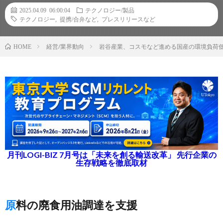
2025.04.09 06:00:04
テクノロジー/製品
テクノロジー
,
提携/合弁など
,
プレスリリースなど
経営/業界動向
岩谷産業、コスモなど進める国産の環境負荷低
HOME
月刊LOGI-BIZ 7月号は「未来を創る輸送改革」 先行企業の
生存戦略を徹底取材
原料の廃食用油調達を支援