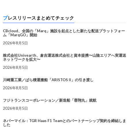
プレスリリースまとめてチェック
CBcloud、全国の「Marq」施設を起点とした新たな配送プラットフォー
ム「MarqGO」開始
2026年8月5日
株式会社Univearth、倉吉運送株式会社と資本提携〜山陰エリアへ実運送
ネットワークを拡大〜
2026年8月5日
川崎重工業／ばら積運搬船「ARISTOS II」の引き渡し
2026年8月5日
フジトランスコーポレーション／新造船「蓉翔丸」就航
2026年8月5日
ネバーマイル：TGR Haas F1 Teamとのパートナーシップ契約を締結しま
した