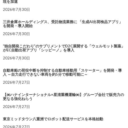
現を加速
2026年7月30日
三井倉庫ホールディングス、受託物流業務に 「生成AI出荷検品アプリ」
を開発・導入開始
2026年7月30日
“独自開発こだわり”のサプリメントでD2C展開する「ウェルモット製薬」
がEC自動出荷アプリ「シッピーノ」を導入
2026年7月30日
自動車船の荷役中断を抑制する自動車移動用「スケーター」を開発・導
入 ～自力走行できない車両を約5分で移動可能に～
2026年7月27日
【㈱ハナインターナショナル×星清重機運輸㈱】グループ会社で販売力の
更なる強化ねらう
2026年7月27日
東京ミッドタウン八重洲でロボット配送サービスを本格始動
2026年7月27日