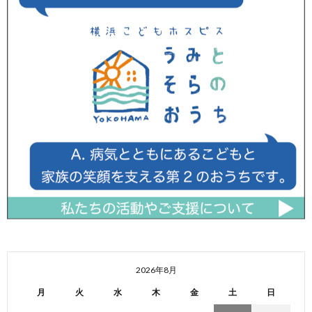
2026年8月
月
火
水
木
金
土
日