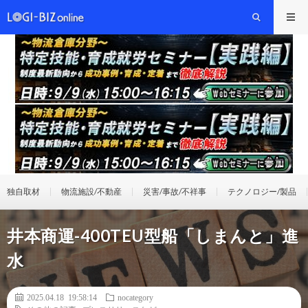
独自取材
物流施設/不動産
災害/事故/不祥事
テクノロジー/製品
井本商運-400TEU型船「しまんと」進
水
2025.04.18 19:58:14
nocategory