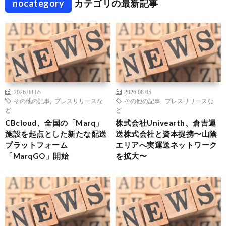
nocategory
カテゴリの最新記事
2026.08.05
2026.08.05
その他の記事
,
プレスリリースな
その他の記事
,
プレスリリースな
ど
ど
CBcloud、全国の「Marq」
株式会社Univearth、倉吉運
施設を起点とした新たな配送
送株式会社と資本提携〜山陰
プラットフォーム
エリアへ実運送ネットワーク
「MarqGO」開始
を拡大〜