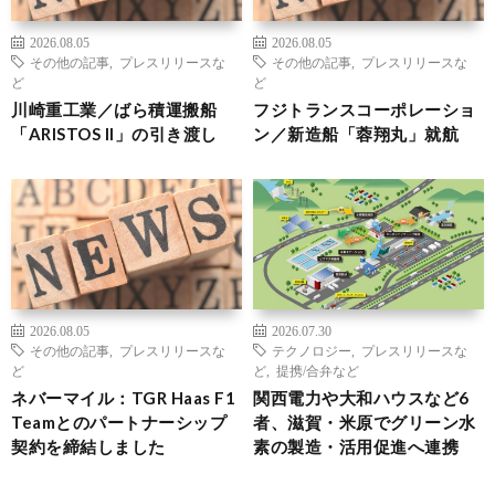
2026.08.05
2026.08.05
その他の記事
,
プレスリリースな
その他の記事
,
プレスリリースな
ど
ど
川崎重工業／ばら積運搬船
フジトランスコーポレーショ
「ARISTOS II」の引き渡し
ン／新造船「蓉翔丸」就航
2026.08.05
2026.07.30
その他の記事
,
プレスリリースな
テクノロジー
,
プレスリリースな
ど
ど
,
提携/合弁など
ネバーマイル：TGR Haas F1
関西電力や大和ハウスなど6
Teamとのパートナーシップ
者、滋賀・米原でグリーン水
契約を締結しました
素の製造・活用促進へ連携