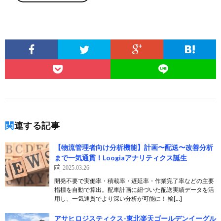
関連する記事
【物流管理者向け分析機能】計画〜配送〜改善分析
まで一気通貫！Loogiaアナリティクス誕生
2025.03.26
開発不要で実働率・積載率・遅延率・作業完了率などの主要
指標を自動で算出。配車計画に紐づいた配送実績データを活
用し、一気通貫でより深い分析が可能に！ 輸[…]
アサヒロジスティクス-東北楽天ゴールデンイーグル