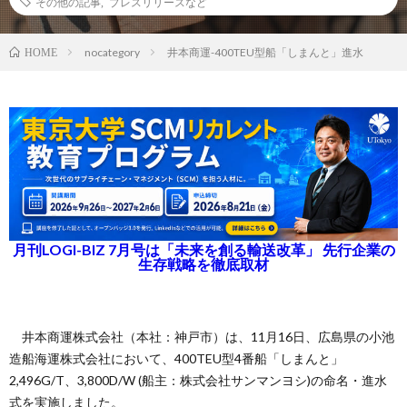
その他の記事
,
プレスリリースなど
nocategory
井本商運-400TEU型船「しまんと」進水
HOME
月刊LOGI-BIZ 7月号は「未来を創る輸送改革」 先行企業の
生存戦略を徹底取材
井本商運株式会社（本社：神戸市）は、11月16日、広島県の小池
造船海運株式会社において、400TEU型4番船「しまんと」
2,496G/T、3,800D/W (船主：株式会社サンマンヨシ)の命名・進水
式を実施しました。