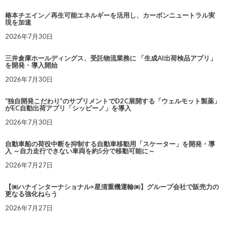
椿本チエイン／再生可能エネルギーを活用し、カーボンニュートラル実
現を加速
2026年7月30日
三井倉庫ホールディングス、受託物流業務に 「生成AI出荷検品アプリ」
を開発・導入開始
2026年7月30日
“独自開発こだわり”のサプリメントでD2C展開する「ウェルモット製薬」
がEC自動出荷アプリ「シッピーノ」を導入
2026年7月30日
自動車船の荷役中断を抑制する自動車移動用「スケーター」を開発・導
入 ～自力走行できない車両を約5分で移動可能に～
2026年7月27日
【㈱ハナインターナショナル×星清重機運輸㈱】グループ会社で販売力の
更なる強化ねらう
2026年7月27日