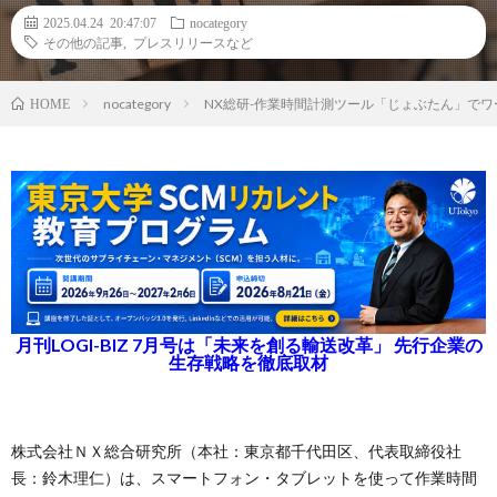
2025.04.24 20:47:07
nocategory
その他の記事
,
プレスリリースなど
nocategory
NX総研-作業時間計測ツール「じょぶたん」で
HOME
月刊LOGI-BIZ 7月号は「未来を創る輸送改革」 先行企業の
生存戦略を徹底取材
株式会社ＮＸ総合研究所（本社：東京都千代田区、代表取締役社
長：鈴木理仁）は、スマートフォン・タブレットを使って作業時間