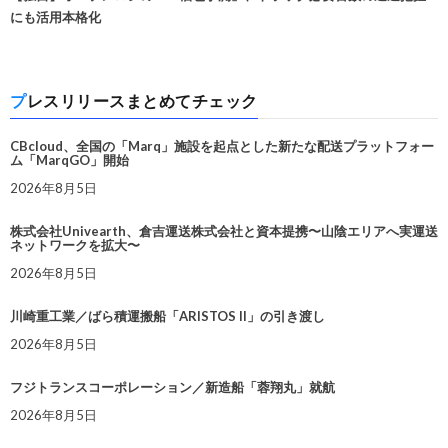
にも活用本格化
プレスリリースまとめてチェック
CBcloud、全国の「Marq」施設を起点とした新たな配送プラットフォー
ム「MarqGO」開始
2026年8月5日
株式会社Univearth、倉吉運送株式会社と資本提携〜山陰エリアへ実運送
ネットワークを拡大〜
2026年8月5日
川崎重工業／ばら積運搬船「ARISTOS II」の引き渡し
2026年8月5日
フジトランスコーポレーション／新造船「蓉翔丸」就航
2026年8月5日