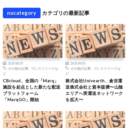
nocategory
カテゴリの最新記事
2026.08.05
2026.08.05
その他の記事
,
プレスリリースな
その他の記事
,
プレスリリースな
ど
ど
CBcloud、全国の「Marq」
株式会社Univearth、倉吉運
施設を起点とした新たな配送
送株式会社と資本提携〜山陰
プラットフォーム
エリアへ実運送ネットワーク
「MarqGO」開始
を拡大〜