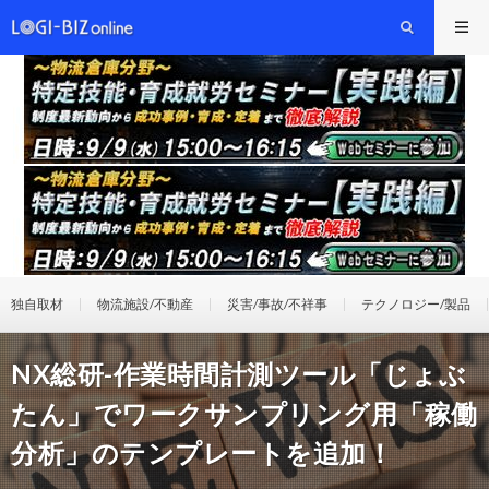
独自取材
物流施設/不動産
災害/事故/不祥事
テクノロジー/製品
NX総研-作業時間計測ツール「じょぶ
たん」でワークサンプリング用「稼働
分析」のテンプレートを追加！