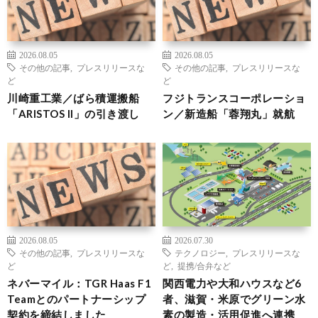
2026.08.05
2026.08.05
その他の記事
,
プレスリリースな
その他の記事
,
プレスリリースな
ど
ど
川崎重工業／ばら積運搬船
フジトランスコーポレーショ
「ARISTOS II」の引き渡し
ン／新造船「蓉翔丸」就航
2026.08.05
2026.07.30
その他の記事
,
プレスリリースな
テクノロジー
,
プレスリリースな
ど
ど
,
提携/合弁など
ネバーマイル：TGR Haas F1
関西電力や大和ハウスなど6
Teamとのパートナーシップ
者、滋賀・米原でグリーン水
契約を締結しました
素の製造・活用促進へ連携