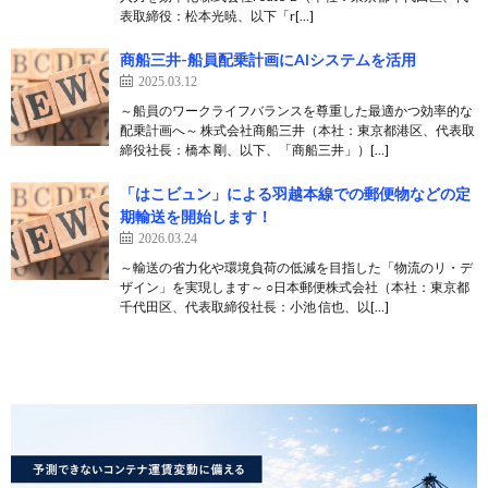
表取締役：松本光暁、以下「r[…]
商船三井-船員配乗計画にAIシステムを活用
2025.03.12
～船員のワークライフバランスを尊重した最適かつ効率的な
配乗計画へ～ 株式会社商船三井（本社：東京都港区、代表取
締役社長：橋本 剛、以下、「商船三井」）[…]
「はこビュン」による羽越本線での郵便物などの定
期輸送を開始します！
2026.03.24
～輸送の省力化や環境負荷の低減を目指した「物流のリ・デ
ザイン」を実現します～ ○日本郵便株式会社（本社：東京都
千代田区、代表取締役社長：小池 信也、以[…]