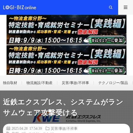
独自取材
物流施設/不動産
災害/事故/不祥事
テクノロジー/製品
近鉄エクスプレス、システムがラン
サムウェア攻撃受ける
2025.04.28 17:54:39
災害/事故/不祥事