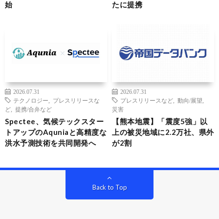
始
たに提携
2026.07.31
2026.07.31
テクノロジー
,
プレスリリースな
プレスリリースなど
,
動向/展望
,
ど
,
提携/合弁など
災害
Spectee、気候テックスター
【熊本地震】「震度5強」以
トアップのAquniaと高精度な
上の被災地域に2.2万社、県外
洪水予測技術を共同開発へ
が2割
Back to Top