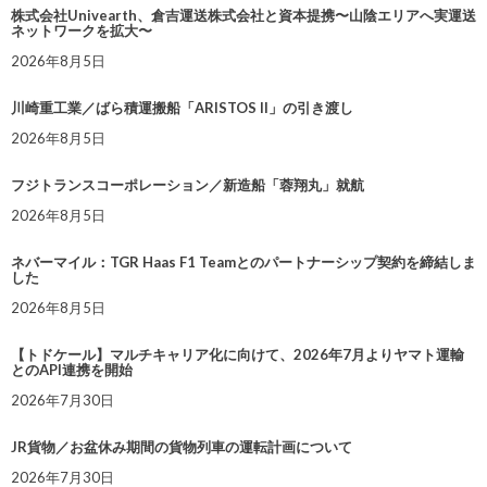
株式会社Univearth、倉吉運送株式会社と資本提携〜山陰エリアへ実運送
ネットワークを拡大〜
2026年8月5日
川崎重工業／ばら積運搬船「ARISTOS II」の引き渡し
2026年8月5日
フジトランスコーポレーション／新造船「蓉翔丸」就航
2026年8月5日
ネバーマイル：TGR Haas F1 Teamとのパートナーシップ契約を締結しま
した
2026年8月5日
【トドケール】マルチキャリア化に向けて、2026年7月よりヤマト運輸
とのAPI連携を開始
2026年7月30日
JR貨物／お盆休み期間の貨物列車の運転計画について
2026年7月30日