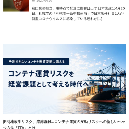
2020.04.20
窓口業務担当、現時点で配達に影響は出ず 日本郵政は4月20
日、札幌市の「札幌南一条中郵便局」で日本郵便社員1人が
新型コロナウイルスに感染している恐れが[…]
[PR]地政学リスク、港湾混雑…コンテナ運賃の変動リスクへの新しいヘッ
ジ方法「FFA」とは