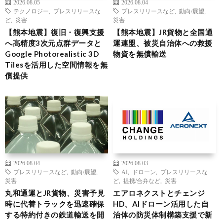
2026.08.05
2026.08.04
テクノロジー
,
プレスリリースな
プレスリリースなど
,
動向/展望
,
ど
,
災害
災害
【熊本地震】復旧・復興支援
【熊本地震】JR貨物と全国通
へ高精度3次元点群データと
運連盟、被災自治体への救援
Google Photorealistic 3D
物資を無償輸送
Tilesを活用した空間情報を無
償提供
2026.08.04
2026.08.03
プレスリリースなど
,
動向/展望
,
AI
,
ドローン
,
プレスリリースな
災害
ど
,
提携/合弁など
,
災害
丸和通運とJR貨物、災害予見
エアロネクストとチェンジ
時に代替トラックを迅速確保
HD、AIドローン活用した自
する特約付きの鉄道輸送を開
治体の防災体制構築支援で新