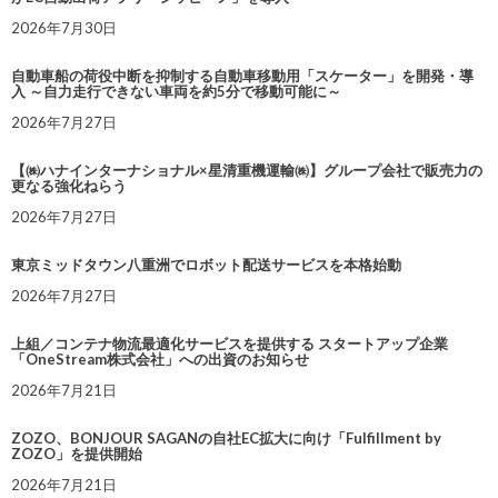
2026年7月30日
自動車船の荷役中断を抑制する自動車移動用「スケーター」を開発・導
入 ～自力走行できない車両を約5分で移動可能に～
2026年7月27日
【㈱ハナインターナショナル×星清重機運輸㈱】グループ会社で販売力の
更なる強化ねらう
2026年7月27日
東京ミッドタウン八重洲でロボット配送サービスを本格始動
2026年7月27日
上組／コンテナ物流最適化サービスを提供する スタートアップ企業
「OneStream株式会社」への出資のお知らせ
2026年7月21日
ZOZO、BONJOUR SAGANの自社EC拡大に向け「Fulfillment by
ZOZO」を提供開始
2026年7月21日