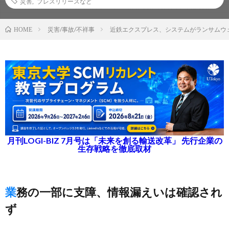
災害
,
プレスリリースなど
災害/事故/不祥事
近鉄エクスプレス、システムがランサムウ
HOME
月刊LOGI-BIZ 7月号は「未来を創る輸送改革」 先行企業の
生存戦略を徹底取材
業務の一部に支障、情報漏えいは確認され
ず