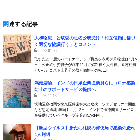
関連する記事
大和物流、公取委の社名公表受け「相互信頼に基づ
く適切な協議行う」とコメント
2023.01.05
取引先と一層のパートナーシップ構築を表明 大和物流は1月5
日、公正取引委員会が昨年12月に燃料費や人件費、原材料費
といったコスト上昇分の取引価格への転[…]
鴻池運輸、インドの日系企業従業員らにコロナ感染
防止のサポートサービス提供へ
2020.11.13
現地医療機関や東京医科歯科大と連携、ウェブセミナー開催
など想定 鴻池運輸は11月12日、インドで医療関連サービス
を提供しているグループ企業のCARNA[…]
【新型ウイルス】新たに札幌の郵便局で感染の恐れ
1人判明