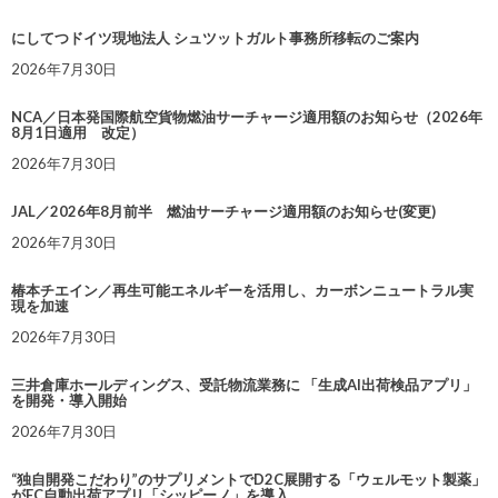
にしてつドイツ現地法人 シュツットガルト事務所移転のご案内
2026年7月30日
NCA／日本発国際航空貨物燃油サーチャージ適用額のお知らせ（2026年
8月1日適用 改定）
2026年7月30日
JAL／2026年8月前半 燃油サーチャージ適用額のお知らせ(変更)
2026年7月30日
椿本チエイン／再生可能エネルギーを活用し、カーボンニュートラル実
現を加速
2026年7月30日
三井倉庫ホールディングス、受託物流業務に 「生成AI出荷検品アプリ」
を開発・導入開始
2026年7月30日
“独自開発こだわり”のサプリメントでD2C展開する「ウェルモット製薬」
がEC自動出荷アプリ「シッピーノ」を導入