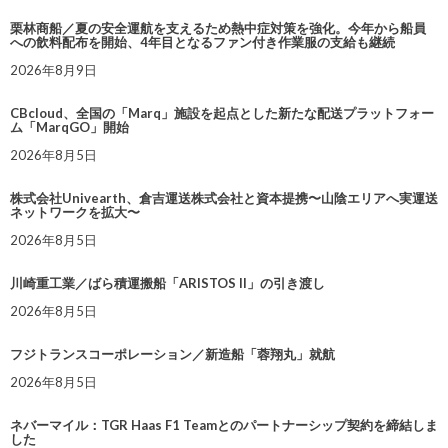
栗林商船／夏の安全運航を支えるため熱中症対策を強化。今年から船員
への飲料配布を開始、4年目となるファン付き作業服の支給も継続
2026年8月9日
CBcloud、全国の「Marq」施設を起点とした新たな配送プラットフォー
ム「MarqGO」開始
2026年8月5日
株式会社Univearth、倉吉運送株式会社と資本提携〜山陰エリアへ実運送
ネットワークを拡大〜
2026年8月5日
川崎重工業／ばら積運搬船「ARISTOS II」の引き渡し
2026年8月5日
フジトランスコーポレーション／新造船「蓉翔丸」就航
2026年8月5日
ネバーマイル：TGR Haas F1 Teamとのパートナーシップ契約を締結しま
した