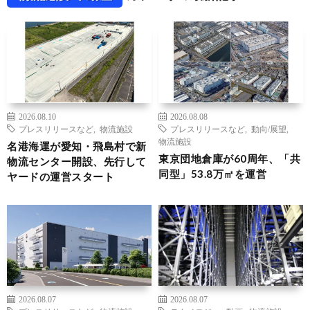
2026.08.10
2026.08.08
プレスリリースなど
,
物流施設
プレスリリースなど
,
動向/展望
,
物流施設
名港海運が愛知・飛島村で新
東京団地倉庫が60周年、「共
物流センター開設、先行して
同型」53.8万㎡を運営
ヤードの運営スタート
2026.08.07
2026.08.07