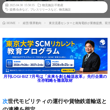
2025.04.30 15:50:35
物流施設/不動産
提携/合弁など
,
プレスリリースなど
,
物流施設
経営/業界動向
東京流通センターと南海電鉄が業務提携、双
HOME
月刊LOGI-BIZ 7月号は「未来を創る輸送改革」 先行企業の
生存戦略を徹底取材
次世代モビリティの運行や貨物鉄道輸送と
の連携を想定