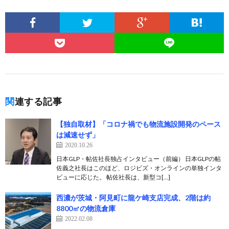
関連する記事
【独自取材】「コロナ禍でも物流施設開発のペース
は減速せず」
2020.10.26
日本GLP・帖佐社長独占インタビュー（前編） 日本GLPの帖
佐義之社長はこのほど、ロジビズ・オンラインの単独インタ
ビューに応じた。 帖佐社長は、新型コ[…]
西濃が茨城・阿見町に龍ケ崎支店完成、2階は約
8800㎡の物流倉庫
2022.02.08