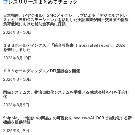
プレスリリースまとめてチェック
日本郵便、JPデジタル、GMOメイクショップによる「デジタルアドレ
ス」と「PUDOステーション」を活用した実証事業が国土交通省の物流
負荷低減に向けた補助金事業に採択
2026年8月10日
ＳＢＳホールディングス／「統合報告書（Integrated report）2026」
を発行しました
2026年8月10日
ＳＢＳホールディングス／DEI座談会を開催
2026年8月10日
両備システムズ、物流自動化システムを手掛ける 株式会社APTを子会社
化
2026年8月9日
Shippio、「輸送中の商品」の可視化をInvoiceのAI-OCRで自動化する新
機能を提供開始
2026年8月9日