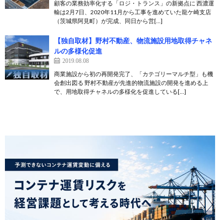
顧客の業務効率化する「ロジ・トランス」の新拠点に 西濃運
輸は2月7日、2020年11月から工事を進めていた龍ケ崎支店
（茨城県阿見町）が完成、同日から営[…]
【独自取材】野村不動産、物流施設用地取得チャネ
ルの多様化促進
2019.08.08
商業施設から初の再開発完了、「カテゴリーマルチ型」も機
会創出図る 野村不動産が先進的物流施設の開発を進める上
で、用地取得チャネルの多様化を促進している[…]