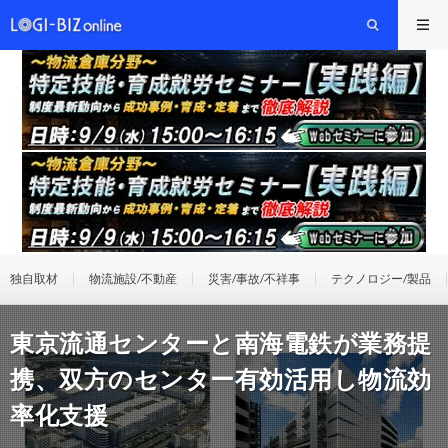
独自取材
物流施設/不動産
災害/事故/不祥事
テクノロジー/製品
東京流通センターと南海電鉄が業務提
携、双方のセンター有効活用し物流効
率化支援