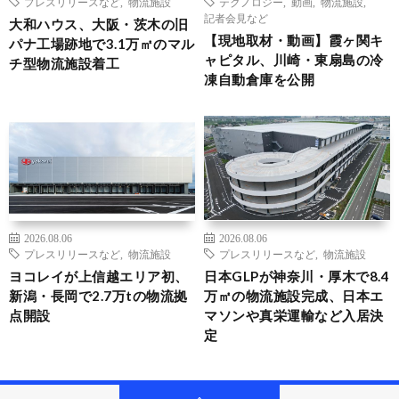
プレスリリースなど
,
物流施設
テクノロジー
,
動画
,
物流施設
,
記者会見など
大和ハウス、大阪・茨木の旧
【現地取材・動画】霞ヶ関キ
パナ工場跡地で3.1万㎡のマル
ャピタル、川崎・東扇島の冷
チ型物流施設着工
凍自動倉庫を公開
2026.08.06
2026.08.06
プレスリリースなど
,
物流施設
プレスリリースなど
,
物流施設
ヨコレイが上信越エリア初、
日本GLPが神奈川・厚木で8.4
新潟・長岡で2.7万tの物流拠
万㎡の物流施設完成、日本エ
点開設
マソンや真栄運輸など入居決
定