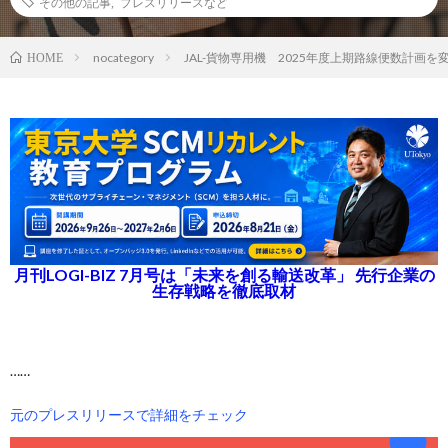
その他の記事
,
プレスリリースなど
nocategory
JAL-貨物専用機 2025年度上期路線便数計画を
HOME
月刊LOGI-BIZ 7月号は「未来を創る輸送改革」 先行企業の
生存戦略を徹底取材
……
元のプレスリリースで詳細をチェック