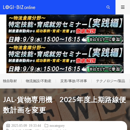
独自取材
物流施設/不動産
災害/事故/不祥事
テクノロジー/製品
JAL-貨物専用機 2025年度上期路線便
数計画を変更
2025.05.09 19:33:44
nocategory