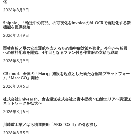
化
2026年8月9日
Shippio、「輸送中の商品」の可視化をInvoiceのAI-OCRで自動化する新
機能を提供開始
2026年8月9日
栗林商船／夏の安全運航を支えるため熱中症対策を強化。今年から船員
への飲料配布を開始、4年目となるファン付き作業服の支給も継続
2026年8月9日
CBcloud、全国の「Marq」施設を起点とした新たな配送プラットフォー
ム「MarqGO」開始
2026年8月5日
株式会社Univearth、倉吉運送株式会社と資本提携〜山陰エリアへ実運送
ネットワークを拡大〜
2026年8月5日
川崎重工業／ばら積運搬船「ARISTOS II」の引き渡し
2026年8月5日