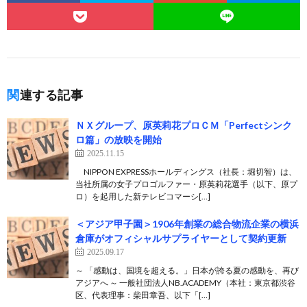
関連する記事
ＮＸグループ、原英莉花プロＣＭ「Perfectシンク
ロ篇」の放映を開始
2025.11.15
NIPPON EXPRESSホールディングス（社長：堀切智）は、
当社所属の女子プロゴルファー・原英莉花選手（以下、原プ
ロ）を起用した新テレビコマーシ[…]
＜アジア甲子園＞1906年創業の総合物流企業の横浜
倉庫がオフィシャルサプライヤーとして契約更新
2025.09.17
～ 「感動は、国境を超える。」日本が誇る夏の感動を、再び
アジアへ ～ 一般社団法人NB.ACADEMY（本社：東京都渋谷
区、代表理事：柴田章吾、以下「[…]