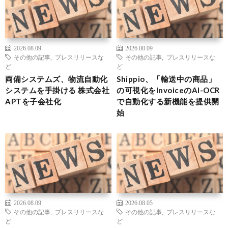
2026.08.09
2026.08.09
その他の記事
,
プレスリリースな
その他の記事
,
プレスリリースな
ど
ど
両備システムズ、物流自動化
Shippio、「輸送中の商品」
システムを手掛ける 株式会社
の可視化をInvoiceのAI-OCR
APTを子会社化
で自動化する新機能を提供開
始
2026.08.09
2026.08.05
その他の記事
,
プレスリリースな
その他の記事
,
プレスリリースな
ど
ど