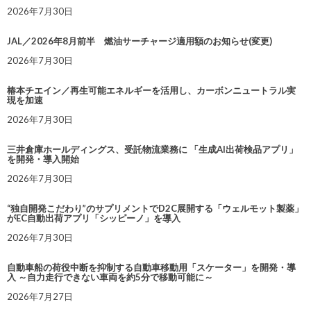
2026年7月30日
JAL／2026年8月前半 燃油サーチャージ適用額のお知らせ(変更)
2026年7月30日
椿本チエイン／再生可能エネルギーを活用し、カーボンニュートラル実
現を加速
2026年7月30日
三井倉庫ホールディングス、受託物流業務に 「生成AI出荷検品アプリ」
を開発・導入開始
2026年7月30日
“独自開発こだわり”のサプリメントでD2C展開する「ウェルモット製薬」
がEC自動出荷アプリ「シッピーノ」を導入
2026年7月30日
自動車船の荷役中断を抑制する自動車移動用「スケーター」を開発・導
入 ～自力走行できない車両を約5分で移動可能に～
2026年7月27日