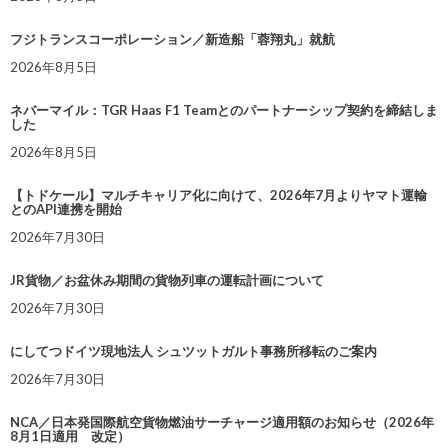
フジトランスコーポレーション／新造船「蓉翔丸」就航
2026年8月5日
ネバーマイル：TGR Haas F1 Teamとのパートナーシップ契約を締結しま
した
2026年8月5日
【トドケール】マルチキャリア化に向けて、2026年7月よりヤマト運輸
とのAPI連携を開始
2026年7月30日
JR貨物／お盆休み期間の貨物列車の運転計画について
2026年7月30日
にしてつドイツ現地法人 シュツットガルト事務所移転のご案内
2026年7月30日
NCA／日本発国際航空貨物燃油サーチャージ適用額のお知らせ（2026年
8月1日適用 改定）