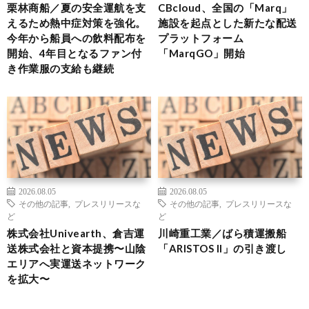
栗林商船／夏の安全運航を支
CBcloud、全国の「Marq」
えるため熱中症対策を強化。
施設を起点とした新たな配送
今年から船員への飲料配布を
プラットフォーム
開始、4年目となるファン付
「MarqGO」開始
き作業服の支給も継続
2026.08.05
2026.08.05
その他の記事
,
プレスリリースな
その他の記事
,
プレスリリースな
ど
ど
株式会社Univearth、倉吉運
川崎重工業／ばら積運搬船
送株式会社と資本提携〜山陰
「ARISTOS II」の引き渡し
エリアへ実運送ネットワーク
を拡大〜