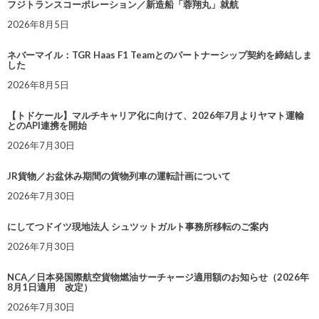
フジトランスコーポレーション／新造船「蓉翔丸」就航
2026年8月5日
ネバーマイル：TGR Haas F1 Teamとのパートナーシップ契約を締結しま
した
2026年8月5日
【トドケール】マルチキャリア化に向けて、2026年7月よりヤマト運輸
とのAPI連携を開始
2026年7月30日
JR貨物／お盆休み期間の貨物列車の運転計画について
2026年7月30日
にしてつドイツ現地法人 シュツットガルト事務所移転のご案内
2026年7月30日
NCA／日本発国際航空貨物燃油サーチャージ適用額のお知らせ（2026年
8月1日適用 改定）
2026年7月30日