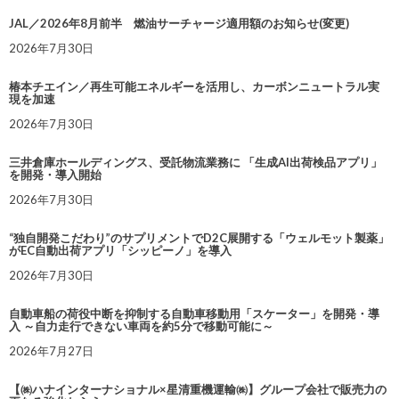
JAL／2026年8月前半 燃油サーチャージ適用額のお知らせ(変更)
2026年7月30日
椿本チエイン／再生可能エネルギーを活用し、カーボンニュートラル実
現を加速
2026年7月30日
三井倉庫ホールディングス、受託物流業務に 「生成AI出荷検品アプリ」
を開発・導入開始
2026年7月30日
“独自開発こだわり”のサプリメントでD2C展開する「ウェルモット製薬」
がEC自動出荷アプリ「シッピーノ」を導入
2026年7月30日
自動車船の荷役中断を抑制する自動車移動用「スケーター」を開発・導
入 ～自力走行できない車両を約5分で移動可能に～
2026年7月27日
【㈱ハナインターナショナル×星清重機運輸㈱】グループ会社で販売力の