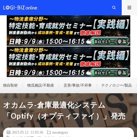
独自取材
物流施設/不動産
災害/事故/不祥事
テクノロジー/製品
オカムラ-倉庫最適化システム
「Optify（オプティファイ）」発売
2025.05.12 11:03:36
nocategory