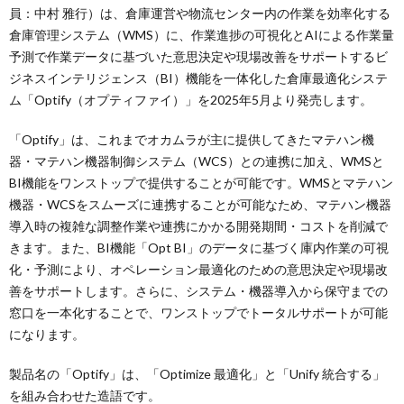
員：中村 雅行）は、倉庫運営や物流センター内の作業を効率化する
倉庫管理システム（WMS）に、作業進捗の可視化とAIによる作業量
予測で作業データに基づいた意思決定や現場改善をサポートするビ
ジネスインテリジェンス（BI）機能を一体化した倉庫最適化システ
ム「Optify（オプティファイ）」を2025年5月より発売します。
「Optify」は、これまでオカムラが主に提供してきたマテハン機
器・マテハン機器制御システム（WCS）との連携に加え、WMSと
BI機能をワンストップで提供することが可能です。WMSとマテハン
機器・WCSをスムーズに連携することが可能なため、マテハン機器
導入時の複雑な調整作業や連携にかかる開発期間・コストを削減で
きます。また、BI機能「Opt BI」のデータに基づく庫内作業の可視
化・予測により、オペレーション最適化のための意思決定や現場改
善をサポートします。さらに、システム・機器導入から保守までの
窓口を一本化することで、ワンストップでトータルサポートが可能
になります。
製品名の「Optify」は、「Optimize 最適化」と「Unify 統合する」
を組み合わせた造語です。