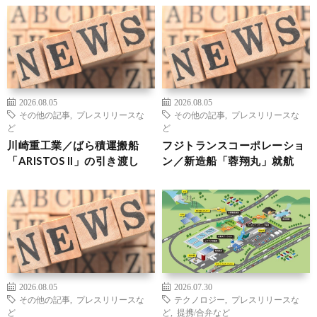
2026.08.05
2026.08.05
その他の記事
,
プレスリリースな
その他の記事
,
プレスリリースな
ど
ど
川崎重工業／ばら積運搬船
フジトランスコーポレーショ
「ARISTOS II」の引き渡し
ン／新造船「蓉翔丸」就航
2026.08.05
2026.07.30
その他の記事
,
プレスリリースな
テクノロジー
,
プレスリリースな
ど
ど
,
提携/合弁など