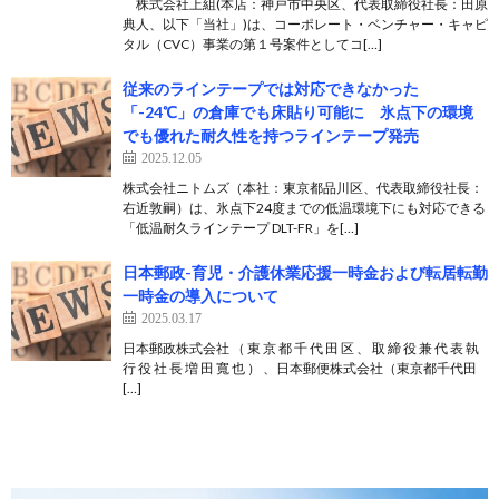
株式会社上組(本店：神戸市中央区、代表取締役社長：田原
典人、以下「当社」)は、コーポレート・ベンチャー・キャピ
タル（CVC）事業の第１号案件としてコ[…]
従来のラインテープでは対応できなかった
「-24℃」の倉庫でも床貼り可能に 氷点下の環境
でも優れた耐久性を持つラインテープ発売
2025.12.05
株式会社ニトムズ（本社：東京都品川区、代表取締役社長：
右近敦嗣）は、氷点下24度までの低温環境下にも対応できる
「低温耐久ラインテープ DLT-FR」を[…]
日本郵政-育児・介護休業応援一時金および転居転勤
一時金の導入について
2025.03.17
日本郵政株式会社 （ 東 京 都 千 代 田 区 、 取 締 役 兼 代 表 執
行 役 社 長 増 田 寬 也 ） 、日本郵便株式会社（東京都千代田
[…]