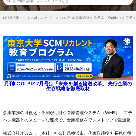
その他の記事
,
プレスリリースなど
nocategory
オカムラ-倉庫最適化システム「Optify（オプ
HOME
月刊LOGI-BIZ 7月号は「未来を創る輸送改革」 先行企業の
生存戦略を徹底取材
倉庫業務の可視化・予測が可能な倉庫管理システム（WMS） マテ
ハン機器とのスムーズな連携で、倉庫業務をワンストップで最適化
株式会社オカムラ（本社：神奈川県横浜市、代表取締役 社長執行役