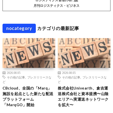
ロジスティクス管理の専門誌
月刊ロジスティクス・ビジネス
nocategory
カテゴリの最新記事
2026.08.05
2026.08.05
その他の記事
,
プレスリリースな
その他の記事
,
プレスリリースな
ど
ど
CBcloud、全国の「Marq」
株式会社Univearth、倉吉運
施設を起点とした新たな配送
送株式会社と資本提携〜山陰
プラットフォーム
エリアへ実運送ネットワーク
「MarqGO」開始
を拡大〜