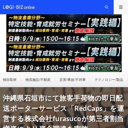
独自取材
物流施設/不動産
災害/事故/不祥事
テクノロジー/製品
沖縄県石垣市にて旅客手荷物の即日配
送ポーターサービス「RedCaps」を運
営する株式会社furasucoが第三者割当