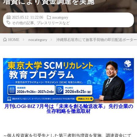
増資により資金調達を実施
2025.05.12 11:22:06
nocategory
その他の記事
,
プレスリリースなど
nocategory
沖縄県石垣市にて旅客手荷物の即日配送ポーターサー
HOME
月刊LOGI-BIZ 7月号は「未来を創る輸送改革」 先行企業の
生存戦略を徹底取材
～個人投資家を引受先とした第三者割当増資を実施、調達資金にて