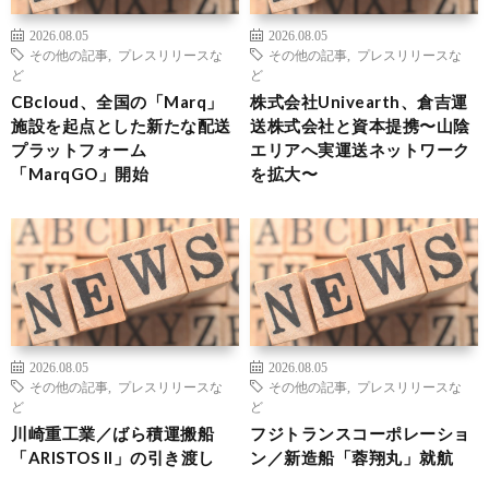
2026.08.05
2026.08.05
その他の記事
,
プレスリリースな
その他の記事
,
プレスリリースな
ど
ど
CBcloud、全国の「Marq」
株式会社Univearth、倉吉運
施設を起点とした新たな配送
送株式会社と資本提携〜山陰
プラットフォーム
エリアへ実運送ネットワーク
「MarqGO」開始
を拡大〜
2026.08.05
2026.08.05
その他の記事
,
プレスリリースな
その他の記事
,
プレスリリースな
ど
ど
川崎重工業／ばら積運搬船
フジトランスコーポレーショ
「ARISTOS II」の引き渡し
ン／新造船「蓉翔丸」就航