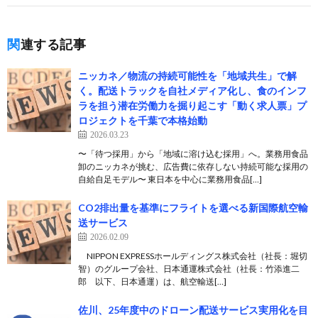
関連する記事
ニッカネ／物流の持続可能性を「地域共生」で解
く。配送トラックを自社メディア化し、食のインフ
ラを担う潜在労働力を掘り起こす「動く求人票」プ
ロジェクトを千葉で本格始動
2026.03.23
〜「待つ採用」から「地域に溶け込む採用」へ。業務用食品
卸のニッカネが挑む、広告費に依存しない持続可能な採用の
自給自足モデル〜 東日本を中心に業務用食品[…]
CO2排出量を基準にフライトを選べる新国際航空輸
送サービス
2026.02.09
NIPPON EXPRESSホールディングス株式会社（社長：堀切
智）のグループ会社、日本通運株式会社（社長：竹添進二
郎 以下、日本通運）は、航空輸送[…]
佐川、25年度中のドローン配送サービス実用化を目