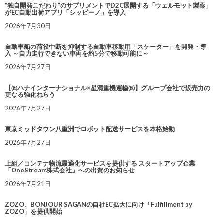
“独自開発こだわり”のサプリメントでD2C展開する「ウェルモット製薬」
がEC自動出荷アプリ「シッピーノ」を導入
2026年7月30日
自動車船の荷役中断を抑制する自動車移動用「スケーター」を開発・導
入 ～自力走行できない車両を約5分で移動可能に～
2026年7月27日
【㈱ハナインターナショナル×星清重機運輸㈱】グループ会社で販売力の
更なる強化ねらう
2026年7月27日
東京ミッドタウン八重洲でロボット配送サービスを本格始動
2026年7月27日
上組／コンテナ物流最適化サービスを提供する スタートアップ企業
「OneStream株式会社」への出資のお知らせ
2026年7月21日
ZOZO、BONJOUR SAGANの自社EC拡大に向け「Fulfillment by
ZOZO」を提供開始