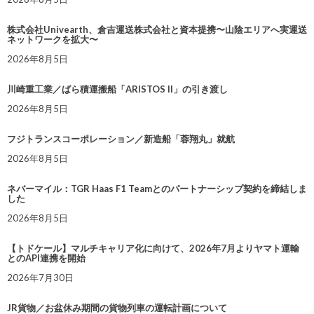
株式会社Univearth、倉吉運送株式会社と資本提携〜山陰エリアへ実運送
ネットワークを拡大〜
2026年8月5日
川崎重工業／ばら積運搬船「ARISTOS II」の引き渡し
2026年8月5日
フジトランスコーポレーション／新造船「蓉翔丸」就航
2026年8月5日
ネバーマイル：TGR Haas F1 Teamとのパートナーシップ契約を締結しま
した
2026年8月5日
【トドケール】マルチキャリア化に向けて、2026年7月よりヤマト運輸
とのAPI連携を開始
2026年7月30日
JR貨物／お盆休み期間の貨物列車の運転計画について