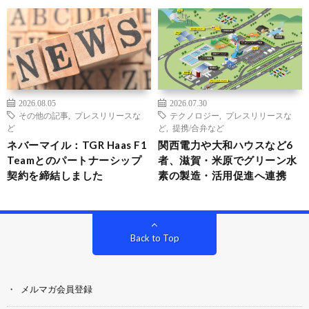
2026.08.05
2026.07.30
その他の記事
,
プレスリリースな
テクノロジー
,
プレスリリースな
ど
ど
,
提携/合弁など
ネバーマイル：TGR Haas F1
関西電力や大和ハウスなど6
Teamとのパートナーシップ
者、滋賀・米原でグリーン水
契約を締結しました
素の製造・活用促進へ連携
Back to Top
メルマガ会員登録