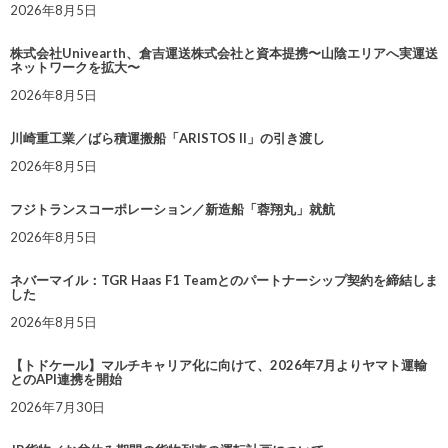
2026年8月5日
株式会社Univearth、倉吉運送株式会社と資本提携〜山陰エリアへ実運送
ネットワークを拡大〜
2026年8月5日
川崎重工業／ばら積運搬船「ARISTOS II」の引き渡し
2026年8月5日
フジトランスコーポレーション／新造船「蓉翔丸」就航
2026年8月5日
ネバーマイル：TGR Haas F1 Teamとのパートナーシップ契約を締結しま
した
2026年8月5日
【トドケール】マルチキャリア化に向けて、2026年7月よりヤマト運輸
とのAPI連携を開始
2026年7月30日