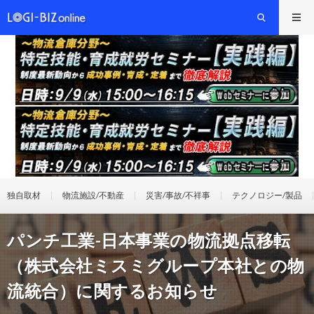
独自取材
物流施設/不動産
災害/事故/不祥事
テクノロジー/製品
パンチ工業-日本事業の物流拠点移転
（株式会社ミスミグループ本社との物
流統合）に関するお知らせ