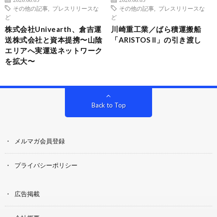
その他の記事
,
プレスリリースな
その他の記事
,
プレスリリースな
ど
ど
株式会社Univearth、倉吉運
川崎重工業／ばら積運搬船
送株式会社と資本提携〜山陰
「ARISTOS II」の引き渡し
エリアへ実運送ネットワーク
を拡大〜
Back to Top
メルマガ会員登録
プライバシーポリシー
広告掲載