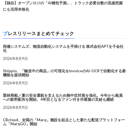
【独自】オープンロジの「AI梱包予測」、トラック必要台数の迅速把握
にも活用本格化
プレスリリースまとめてチェック
両備システムズ、物流自動化システムを手掛ける 株式会社APTを子会社
化
2026年8月9日
Shippio、「輸送中の商品」の可視化をInvoiceのAI-OCRで自動化する新
機能を提供開始
2026年8月9日
栗林商船／夏の安全運航を支えるため熱中症対策を強化。今年から船員
への飲料配布を開始、4年目となるファン付き作業服の支給も継続
2026年8月9日
CBcloud、全国の「Marq」施設を起点とした新たな配送プラットフォー
ム「MarqGO」開始