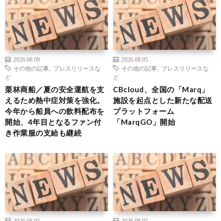
2026.08.09
2026.08.05
その他の記事
,
プレスリリースな
その他の記事
,
プレスリリースな
ど
ど
栗林商船／夏の安全運航を支
CBcloud、全国の「Marq」
えるため熱中症対策を強化。
施設を起点とした新たな配送
今年から船員への飲料配布を
プラットフォーム
開始、4年目となるファン付
「MarqGO」開始
き作業服の支給も継続
2026.08.05
2026.08.05