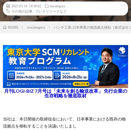
2025.05.14 19:50:02
nocategory
その他の記事
,
プレスリリースなど
nocategory
パンチ工業-日本事業の物流拠点移転（株式会社
HOME
月刊LOGI-BIZ 7月号は「未来を創る輸送改革」 先行企業の
生存戦略を徹底取材
当社は、本日開催の取締役会において、日本事業における既存の物
流拠点を移転することを決議いたしまし