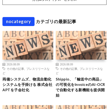
nocategory
カテゴリの最新記事
2026.08.09
2026.08.09
その他の記事
,
プレスリリースな
その他の記事
,
プレスリリースな
ど
ど
両備システムズ、物流自動化
Shippio、「輸送中の商品」
システムを手掛ける 株式会社
の可視化をInvoiceのAI-OCR
APTを子会社化
で自動化する新機能を提供開
始