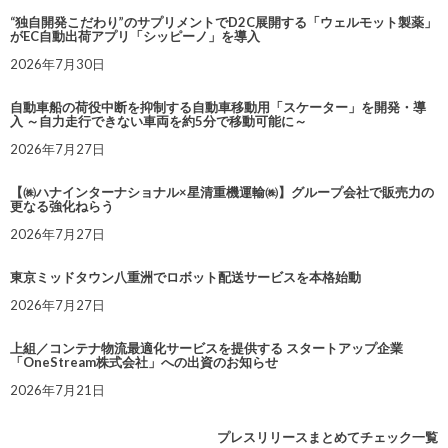
“独自開発こだわり”のサプリメントでD2C展開する「ウェルモット製薬」
がEC自動出荷アプリ「シッピーノ」を導入
2026年7月30日
自動車船の荷役中断を抑制する自動車移動用「スケーター」を開発・導
入 ～自力走行できない車両を約5分で移動可能に～
2026年7月27日
【㈱ハナインターナショナル×星清重機運輸㈱】グループ会社で販売力の
更なる強化ねらう
2026年7月27日
東京ミッドタウン八重洲でロボット配送サービスを本格始動
2026年7月27日
上組／コンテナ物流最適化サービスを提供する スタートアップ企業
「OneStream株式会社」への出資のお知らせ
2026年7月21日
プレスリリースまとめてチェック一覧