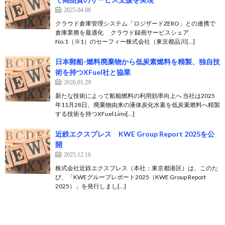
2025.04.08
クラウド倉庫管理システム「ロジザードZERO」との連携で
倉庫業務を最適化 クラウド録画サービスシェア
No.1（※1）のセーフィー株式会社（東京都品川[…]
日本郵船-燃料廃棄物から低炭素燃料を精製、独自技
術を持つXFuel社と協業
2026.01.29
新たな技術によって船舶燃料の利用効率向上へ 当社は2025
年11月28日、廃棄物由来の液体炭化水素を低炭素燃料へ精製
する技術を持つXFuel Limi[…]
近鉄エクスプレス KWE Group Report 2025を公
開
2025.12.16
株式会社近鉄エクスプレス（本社：東京都港区）は、このた
び、「KWEグループレポート2025（KWE Group Report
2025）」を発行しまし[…]