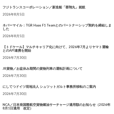
フジトランスコーポレーション／新造船「蓉翔丸」就航
2026年8月5日
ネバーマイル：TGR Haas F1 Teamとのパートナーシップ契約を締結しま
した
2026年8月5日
【トドケール】マルチキャリア化に向けて、2026年7月よりヤマト運輸
とのAPI連携を開始
2026年7月30日
JR貨物／お盆休み期間の貨物列車の運転計画について
2026年7月30日
にしてつドイツ現地法人 シュツットガルト事務所移転のご案内
2026年7月30日
NCA／日本発国際航空貨物燃油サーチャージ適用額のお知らせ（2026年
8月1日適用 改定）