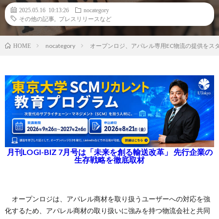
2025.05.16 10:13:26
nocategory
その他の記事
,
プレスリリースなど
nocategory
オープンロジ、アパレル専用EC物流の提供をス
HOME
月刊LOGI-BIZ 7月号は「未来を創る輸送改革」 先行企業の
生存戦略を徹底取材
オープンロジは、アパレル商材を取り扱うユーザーへの対応を強
化するため、アパレル商材の取り扱いに強みを持つ物流会社と共同