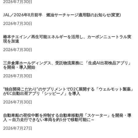
2026年7月30日
JAL／2026年8月前半 燃油サーチャージ適用額のお知らせ(変更)
2026年7月30日
椿本チエイン／再生可能エネルギーを活用し、カーボンニュートラル実
現を加速
2026年7月30日
三井倉庫ホールディングス、受託物流業務に 「生成AI出荷検品アプリ」
を開発・導入開始
2026年7月30日
“独自開発こだわり”のサプリメントでD2C展開する「ウェルモット製薬」
がEC自動出荷アプリ「シッピーノ」を導入
2026年7月30日
自動車船の荷役中断を抑制する自動車移動用「スケーター」を開発・導
入 ～自力走行できない車両を約5分で移動可能に～
2026年7月27日