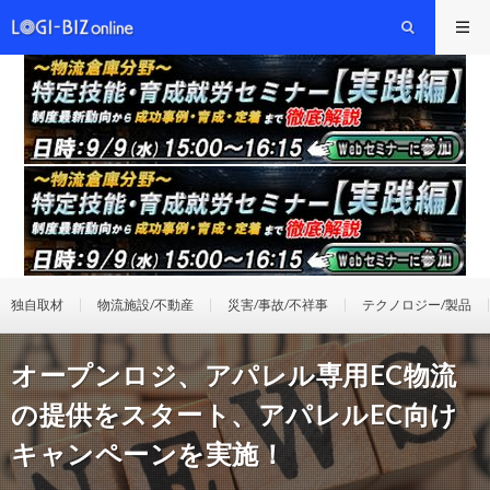
独自取材
物流施設/不動産
災害/事故/不祥事
テクノロジー/製品
オープンロジ、アパレル専用EC物流
の提供をスタート、アパレルEC向け
キャンペーンを実施！