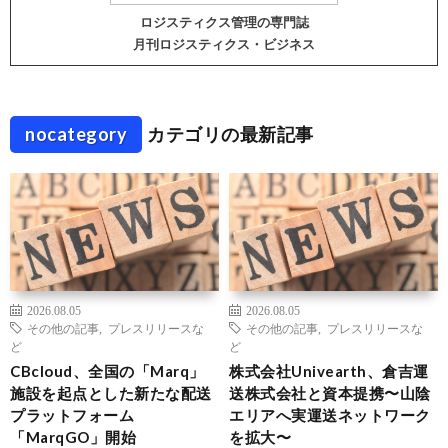
ロジスティクス管理の専門誌
月刊ロジスティクス・ビジネス
nocategory
カテゴリの最新記事
2026.08.05
2026.08.05
その他の記事
,
プレスリリースな
その他の記事
,
プレスリリースな
ど
ど
CBcloud、全国の「Marq」
株式会社Univearth、倉吉運
施設を起点とした新たな配送
送株式会社と資本提携〜山陰
プラットフォーム
エリアへ実運送ネットワーク
「MarqGO」開始
を拡大〜