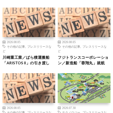
2026.08.05
2026.08.05
その他の記事
,
プレスリリースな
その他の記事
,
プレスリリースな
ど
ど
川崎重工業／ばら積運搬船
フジトランスコーポレーショ
「ARISTOS II」の引き渡し
ン／新造船「蓉翔丸」就航
2026.08.05
2026.07.30
その他の記事
,
プレスリリースな
テクノロジー
,
プレスリリースな