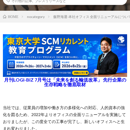
その他の記事
,
プレスリリースなど
nocategory
飯野海運-本社オフィス 全面リニューアルについ
HOME
月刊LOGI-BIZ 7月号は「未来を創る輸送改革」 先行企業の
生存戦略を徹底取材
当社では、従業員の増加や働き方の多様化への対応、人的資本の強
化を図るため、2022年よりオフィスの全面リニューアルを実施して
おりましたが、この度全ての工事が完了し、新しいオフィスへと生
まれ変わりました。