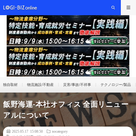
独自取材
物流施設/不動産
災害/事故/不祥事
テクノロジー/製品
飯野海運-本社オフィス 全面リニュー
アルについて
2025.05.17 15:08:50
nocategory