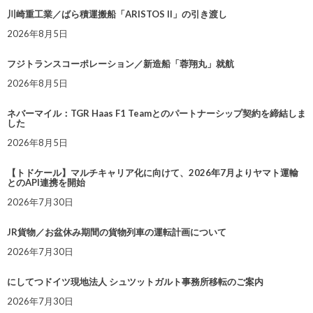
川崎重工業／ばら積運搬船「ARISTOS II」の引き渡し
2026年8月5日
フジトランスコーポレーション／新造船「蓉翔丸」就航
2026年8月5日
ネバーマイル：TGR Haas F1 Teamとのパートナーシップ契約を締結しま
した
2026年8月5日
【トドケール】マルチキャリア化に向けて、2026年7月よりヤマト運輸
とのAPI連携を開始
2026年7月30日
JR貨物／お盆休み期間の貨物列車の運転計画について
2026年7月30日
にしてつドイツ現地法人 シュツットガルト事務所移転のご案内
2026年7月30日