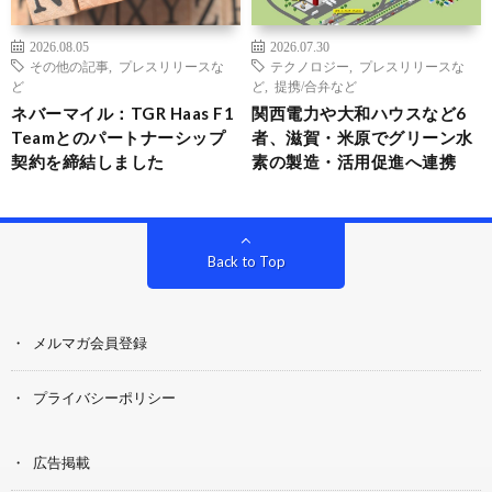
2026.08.05
2026.07.30
その他の記事
,
プレスリリースな
テクノロジー
,
プレスリリースな
ど
ど
,
提携/合弁など
ネバーマイル：TGR Haas F1
関西電力や大和ハウスなど6
Teamとのパートナーシップ
者、滋賀・米原でグリーン水
契約を締結しました
素の製造・活用促進へ連携
Back to Top
メルマガ会員登録
プライバシーポリシー
広告掲載