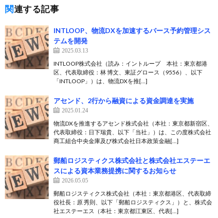
関連する記事
INTLOOP、物流DXを加速するバース予約管理シス
テムを開発
2025.03.13
INTLOOP株式会社（読み：イントループ 本社：東京都港
区、代表取締役：林 博文、東証グロース（9556）、以下
「INTLOOP」）は、物流DXを推[…]
アセンド、2行から融資による資金調達を実施
2025.01.24
物流DXを推進するアセンド株式会社（本社：東京都新宿区、
代表取締役：日下瑞貴、以下「当社」）は、この度株式会社
商工組合中央金庫及び株式会社日本政策金融[…]
郵船ロジスティクス株式会社と株式会社エステーエ
スによる資本業務提携に関するお知らせ
2026.05.05
郵船ロジスティクス株式会社（本社：東京都港区、代表取締
役社長：原 秀則、以下「郵船ロジスティクス」）と、株式会
社エステーエス（本社：東京都江東区、代表[…]