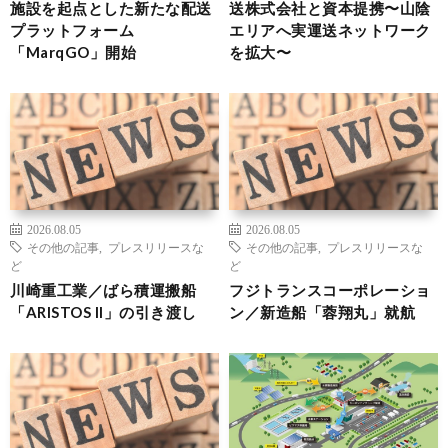
施設を起点とした新たな配送
送株式会社と資本提携〜山陰
プラットフォーム
エリアへ実運送ネットワーク
「MarqGO」開始
を拡大〜
2026.08.05
2026.08.05
その他の記事
,
プレスリリースな
その他の記事
,
プレスリリースな
ど
ど
川崎重工業／ばら積運搬船
フジトランスコーポレーショ
「ARISTOS II」の引き渡し
ン／新造船「蓉翔丸」就航