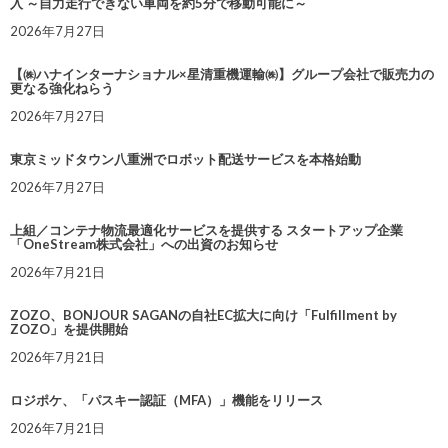
入 ～自力走行できない車両を約5分で移動可能に～
2026年7月27日
【㈱ハナインターナショナル×星清重機運輸㈱】グループ会社で販売力の
更なる強化ねらう
2026年7月27日
東京ミッドタウン八重洲でロボット配送サービスを本格始動
2026年7月27日
上組／コンテナ物流最適化サービスを提供する スタートアップ企業
「OneStream株式会社」への出資のお知らせ
2026年7月21日
ZOZO、BONJOUR SAGANの自社EC拡大に向け「Fulfillment by
ZOZO」を提供開始
2026年7月21日
ロジポケ、「パスキー認証（MFA）」機能をリリース
2026年7月21日