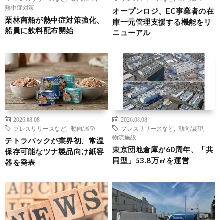
熱中症対策
オープンロジ、EC事業者の在
栗林商船が熱中症対策強化、
庫一元管理支援する機能をリ
船員に飲料配布開始
ニューアル
2026.08.08
2026.08.08
プレスリリースなど
,
動向/展望
プレスリリースなど
,
動向/展望
,
物流施設
テトラパックが業界初、常温
東京団地倉庫が60周年、「共
保存可能なツナ製品向け紙容
同型」53.8万㎡を運営
器を発表