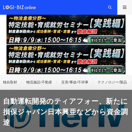
独自取材
物流施設/不動産
災害/事故/不祥事
テクノロジー/製品
自動運転開発のティアフォー、新たに
損保ジャパン日本興亜などから資金調
達