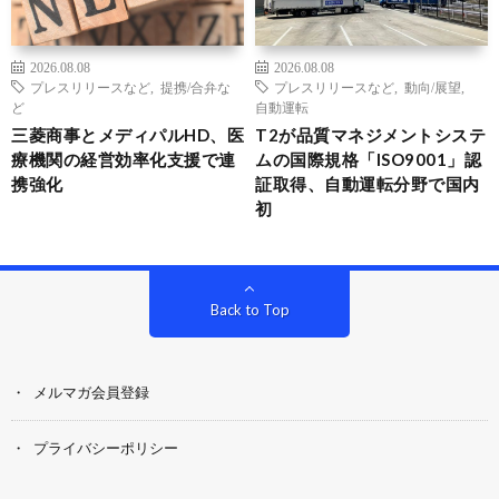
2026.08.08
2026.08.08
プレスリリースなど
,
提携/合弁な
プレスリリースなど
,
動向/展望
,
ど
自動運転
三菱商事とメディパルHD、医
T2が品質マネジメントシステ
療機関の経営効率化支援で連
ムの国際規格「ISO9001」認
携強化
証取得、自動運転分野で国内
初
Back to Top
メルマガ会員登録
プライバシーポリシー