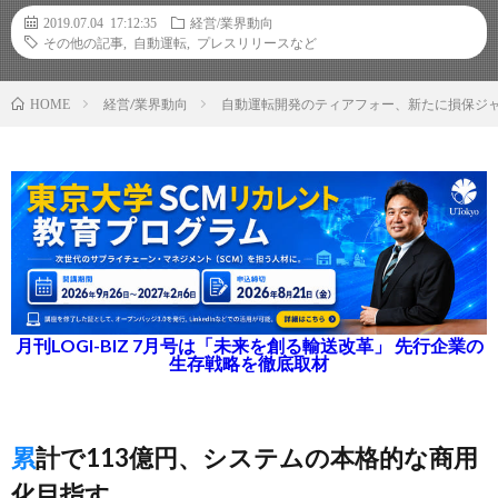
2019.07.04 17:12:35
経営/業界動向
その他の記事
,
自動運転
,
プレスリリースなど
経営/業界動向
自動運転開発のティアフォー、新たに損保ジ
HOME
月刊LOGI-BIZ 7月号は「未来を創る輸送改革」 先行企業の
生存戦略を徹底取材
累計で113億円、システムの本格的な商用
化目指す