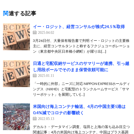
関連する記事
イー・ロジット、経営コンサルが株式24.5％取得
2025.04.02
3月26日付、大量保有報告書で判明 イー・ロジットの主要株
主に、経営コンサルタントと称するフクジュコーポレーショ
ン（東京都中央区日本橋小網町）が躍り出[…]
日通と宅配収納サービスのサマリーが連携、引っ越
し用段ボールでそのまま保管依頼可能に
2025.01.11
「一時的に外部」ニーズに対応 NIPPON EXPRESSホールディ
ングス（NXHD）と宅配型のトランクルームサービス「サマ
リーポケット」を展開してい[…]
米国向け海上コンテナ輸送、4月の中国主要5港は
0.4%減でコロナの影響続く
2022.05.13
デカルト・データマイン調査、塩田と上海の落ち込み目立つ
関連記事：4月の米国向け海上コンテナ、中国はプラス基調