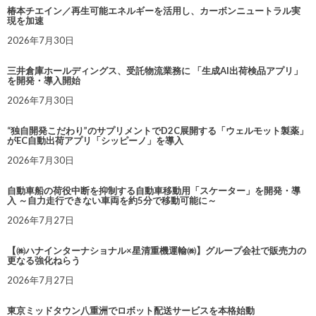
椿本チエイン／再生可能エネルギーを活用し、カーボンニュートラル実
現を加速
2026年7月30日
三井倉庫ホールディングス、受託物流業務に 「生成AI出荷検品アプリ」
を開発・導入開始
2026年7月30日
“独自開発こだわり”のサプリメントでD2C展開する「ウェルモット製薬」
がEC自動出荷アプリ「シッピーノ」を導入
2026年7月30日
自動車船の荷役中断を抑制する自動車移動用「スケーター」を開発・導
入 ～自力走行できない車両を約5分で移動可能に～
2026年7月27日
【㈱ハナインターナショナル×星清重機運輸㈱】グループ会社で販売力の
更なる強化ねらう
2026年7月27日
東京ミッドタウン八重洲でロボット配送サービスを本格始動