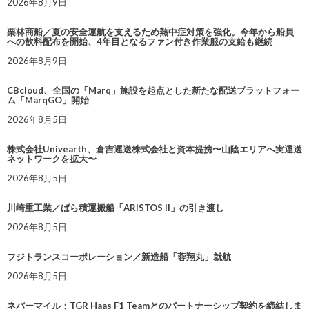
2026年8月9日
栗林商船／夏の安全運航を支えるため熱中症対策を強化。今年から船員
への飲料配布を開始、4年目となるファン付き作業服の支給も継続
2026年8月9日
CBcloud、全国の「Marq」施設を起点とした新たな配送プラットフォー
ム「MarqGO」開始
2026年8月5日
株式会社Univearth、倉吉運送株式会社と資本提携〜山陰エリアへ実運送
ネットワークを拡大〜
2026年8月5日
川崎重工業／ばら積運搬船「ARISTOS II」の引き渡し
2026年8月5日
フジトランスコーポレーション／新造船「蓉翔丸」就航
2026年8月5日
ネバーマイル：TGR Haas F1 Teamとのパートナーシップ契約を締結しま