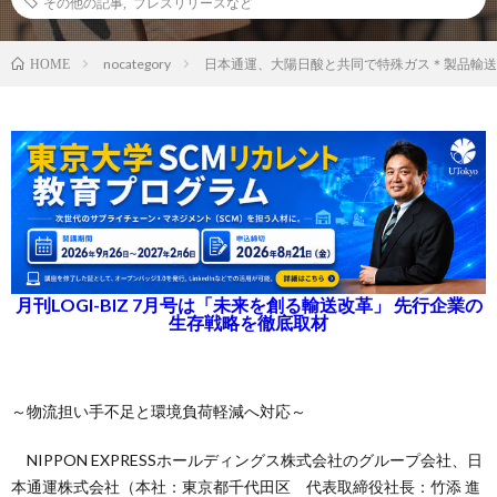
その他の記事
,
プレスリリースなど
nocategory
日本通運、大陽日酸と共同で特殊ガス＊製品輸送
HOME
月刊LOGI-BIZ 7月号は「未来を創る輸送改革」 先行企業の
生存戦略を徹底取材
～物流担い手不足と環境負荷軽減へ対応～
NIPPON EXPRESSホールディングス株式会社のグループ会社、日
本通運株式会社（本社：東京都千代田区 代表取締役社長：竹添 進