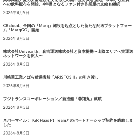
への飲料配布を開始、4年目となるファン付き作業服の支給も継続
2026年8月9日
CBcloud、全国の「Marq」施設を起点とした新たな配送プラットフォー
ム「MarqGO」開始
2026年8月5日
株式会社Univearth、倉吉運送株式会社と資本提携〜山陰エリアへ実運送
ネットワークを拡大〜
2026年8月5日
川崎重工業／ばら積運搬船「ARISTOS II」の引き渡し
2026年8月5日
フジトランスコーポレーション／新造船「蓉翔丸」就航
2026年8月5日
ネバーマイル：TGR Haas F1 Teamとのパートナーシップ契約を締結しま
した
2026年8月5日