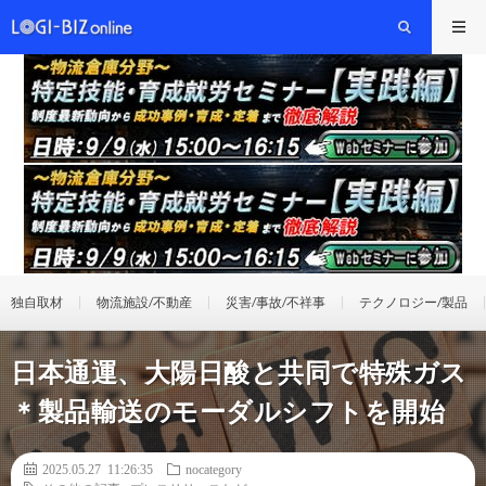
独自取材
物流施設/不動産
災害/事故/不祥事
テクノロジー/製品
日本通運、大陽日酸と共同で特殊ガス
＊製品輸送のモーダルシフトを開始
2025.05.27 11:26:35
nocategory