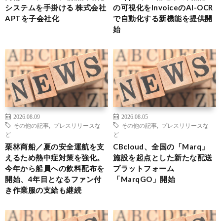
システムを手掛ける 株式会社
の可視化をInvoiceのAI-OCR
APTを子会社化
で自動化する新機能を提供開
始
2026.08.09
2026.08.05
その他の記事
,
プレスリリースな
その他の記事
,
プレスリリースな
ど
ど
栗林商船／夏の安全運航を支
CBcloud、全国の「Marq」
えるため熱中症対策を強化。
施設を起点とした新たな配送
今年から船員への飲料配布を
プラットフォーム
開始、4年目となるファン付
「MarqGO」開始
き作業服の支給も継続