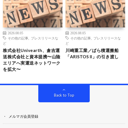
2026.08.05
2026.08.05
その他の記事
,
プレスリリースな
その他の記事
,
プレスリリースな
ど
ど
株式会社Univearth、倉吉運
川崎重工業／ばら積運搬船
送株式会社と資本提携〜山陰
「ARISTOS II」の引き渡し
エリアへ実運送ネットワーク
を拡大〜
Back to Top
メルマガ会員登録