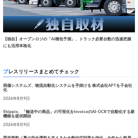
【独自】オープンロジの「AI梱包予測」、トラック必要台数の迅速把握
にも活用本格化
プレスリリースまとめてチェック
両備システムズ、物流自動化システムを手掛ける 株式会社APTを子会社
化
2026年8月9日
Shippio、「輸送中の商品」の可視化をInvoiceのAI-OCRで自動化する新
機能を提供開始
2026年8月9日
栗林商船／夏の安全運航を支えるため熱中症対策を強化。今年から船員