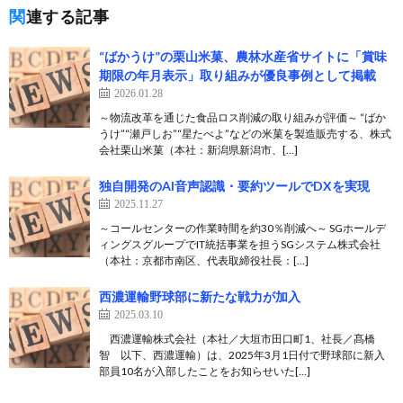
関連する記事
“ばかうけ”の栗山米菓、農林水産省サイトに「賞味
期限の年月表示」取り組みが優良事例として掲載
2026.01.28
～物流改革を通じた食品ロス削減の取り組みが評価～ “ばか
うけ”“瀬戸しお”“星たべよ”などの米菓を製造販売する、株式
会社栗山米菓（本社：新潟県新潟市、[…]
独自開発のAI音声認識・要約ツールでDXを実現
2025.11.27
～コールセンターの作業時間を約30％削減へ～ SGホールデ
ィングスグループでIT統括事業を担うSGシステム株式会社
（本社：京都市南区、代表取締役社長：[…]
西濃運輸野球部に新たな戦力が加入
2025.03.10
西濃運輸株式会社（本社／大垣市田口町1、社長／髙橋
智 以下、西濃運輸）は、2025年3月1日付で野球部に新入
部員10名が入部したことをお知らせいた[…]