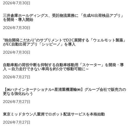
2026年7月30日
三井倉庫ホールディングス、受託物流業務に 「生成AI出荷検品アプリ」
を開発・導入開始
2026年7月30日
“独自開発こだわり”のサプリメントでD2C展開する「ウェルモット製薬」
がEC自動出荷アプリ「シッピーノ」を導入
2026年7月30日
自動車船の荷役中断を抑制する自動車移動用「スケーター」を開発・導
入 ～自力走行できない車両を約5分で移動可能に～
2026年7月27日
【㈱ハナインターナショナル×星清重機運輸㈱】グループ会社で販売力の
更なる強化ねらう
2026年7月27日
東京ミッドタウン八重洲でロボット配送サービスを本格始動
2026年7月27日