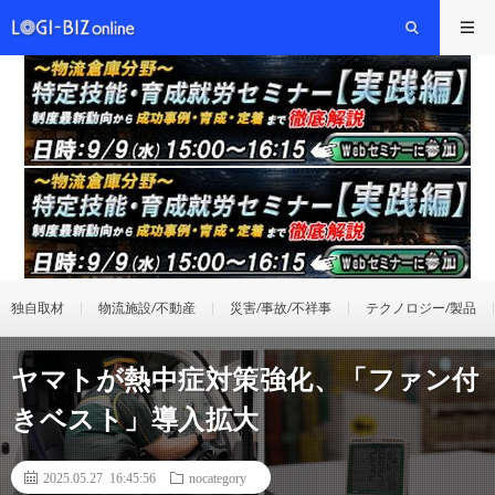
独自取材
物流施設/不動産
災害/事故/不祥事
テクノロジー/製品
ヤマトが熱中症対策強化、「ファン付
きベスト」導入拡大
2025.05.27 16:45:56
nocategory