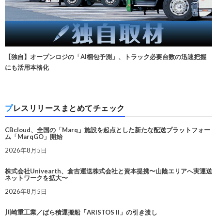
【独自】オープンロジの「AI梱包予測」、トラック必要台数の迅速把握
にも活用本格化
プレスリリースまとめてチェック
CBcloud、全国の「Marq」施設を起点とした新たな配送プラットフォー
ム「MarqGO」開始
2026年8月5日
株式会社Univearth、倉吉運送株式会社と資本提携〜山陰エリアへ実運送
ネットワークを拡大〜
2026年8月5日
川崎重工業／ばら積運搬船「ARISTOS II」の引き渡し