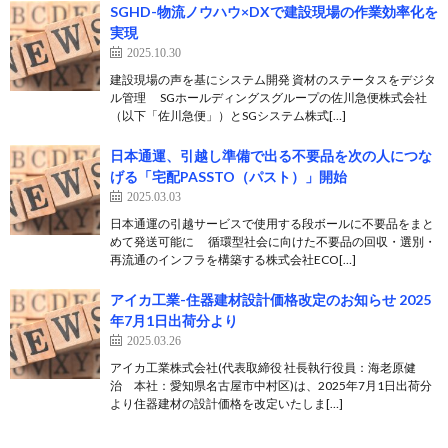
SGHD-物流ノウハウ×DXで建設現場の作業効率化を
実現
2025.10.30
建設現場の声を基にシステム開発 資材のステータスをデジタ
ル管理 SGホールディングスグループの佐川急便株式会社
（以下「佐川急便」）とSGシステム株式[…]
日本通運、引越し準備で出る不要品を次の人につな
げる「宅配PASSTO（パスト）」開始
2025.03.03
日本通運の引越サービスで使用する段ボールに不要品をまと
めて発送可能に 循環型社会に向けた不要品の回収・選別・
再流通のインフラを構築する株式会社ECO[…]
アイカ工業-住器建材設計価格改定のお知らせ 2025
年7月1日出荷分より
2025.03.26
アイカ工業株式会社(代表取締役 社長執行役員：海老原健
治 本社：愛知県名古屋市中村区)は、2025年7月1日出荷分
より住器建材の設計価格を改定いたしま[…]