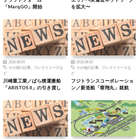
「MarqGO」開始
を拡大〜
2026.08.05
2026.08.05
その他の記事
,
プレスリリースな
その他の記事
,
プレスリリースな
ど
ど
川崎重工業／ばら積運搬船
フジトランスコーポレーショ
「ARISTOS II」の引き渡し
ン／新造船「蓉翔丸」就航