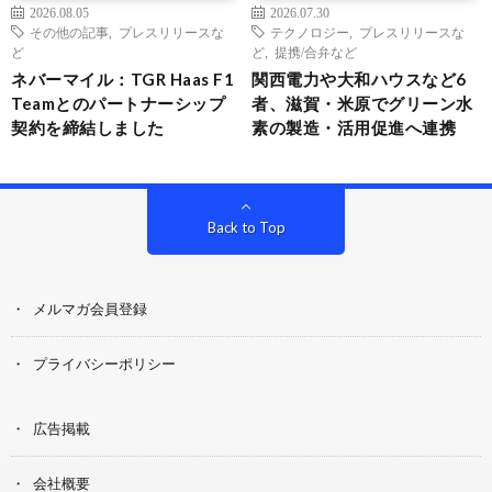
2026.08.05
2026.07.30
その他の記事
,
プレスリリースな
テクノロジー
,
プレスリリースな
ど
ど
,
提携/合弁など
ネバーマイル：TGR Haas F1
関西電力や大和ハウスなど6
Teamとのパートナーシップ
者、滋賀・米原でグリーン水
契約を締結しました
素の製造・活用促進へ連携
Back to Top
メルマガ会員登録
プライバシーポリシー
広告掲載
会社概要