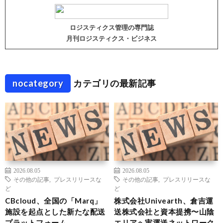
ロジスティクス管理の専門誌
月刊ロジスティクス・ビジネス
nocategory
カテゴリの最新記事
2026.08.05
2026.08.05
その他の記事
,
プレスリリースな
その他の記事
,
プレスリリースな
ど
ど
CBcloud、全国の「Marq」
株式会社Univearth、倉吉運
施設を起点とした新たな配送
送株式会社と資本提携〜山陰
プラットフォーム
エリアへ実運送ネットワーク