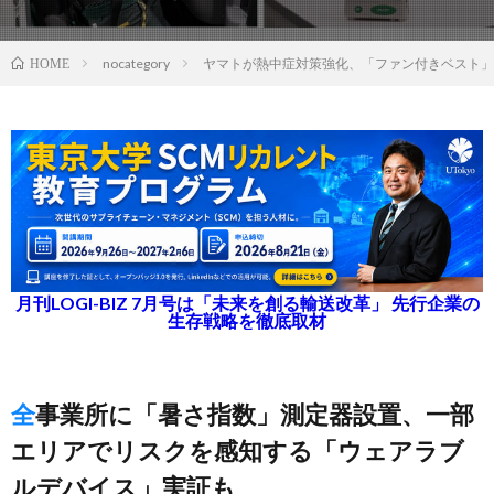
nocategory
ヤマトが熱中症対策強化、「ファン付きベスト」
HOME
月刊LOGI-BIZ 7月号は「未来を創る輸送改革」 先行企業の
生存戦略を徹底取材
全事業所に「暑さ指数」測定器設置、一部
エリアでリスクを感知する「ウェアラブ
ルデバイス」実証も