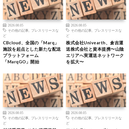
2026.08.05
2026.08.05
その他の記事
,
プレスリリースな
その他の記事
,
プレスリリースな
ど
ど
CBcloud、全国の「Marq」
株式会社Univearth、倉吉運
施設を起点とした新たな配送
送株式会社と資本提携〜山陰
プラットフォーム
エリアへ実運送ネットワーク
「MarqGO」開始
を拡大〜
2026.08.05
2026.08.05
その他の記事
,
プレスリリースな
その他の記事
,
プレスリリースな
ど
ど