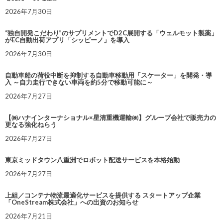
2026年7月30日
“独自開発こだわり”のサプリメントでD2C展開する「ウェルモット製薬」
がEC自動出荷アプリ「シッピーノ」を導入
2026年7月30日
自動車船の荷役中断を抑制する自動車移動用「スケーター」を開発・導
入 ～自力走行できない車両を約5分で移動可能に～
2026年7月27日
【㈱ハナインターナショナル×星清重機運輸㈱】グループ会社で販売力の
更なる強化ねらう
2026年7月27日
東京ミッドタウン八重洲でロボット配送サービスを本格始動
2026年7月27日
上組／コンテナ物流最適化サービスを提供する スタートアップ企業
「OneStream株式会社」への出資のお知らせ
2026年7月21日