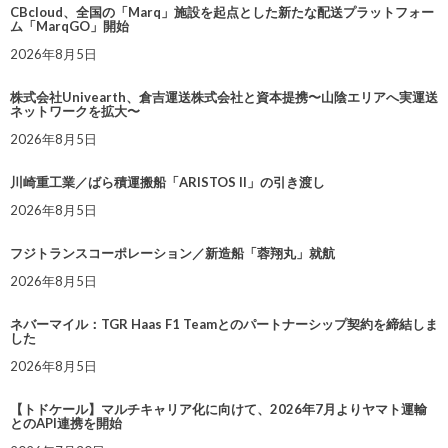
CBcloud、全国の「Marq」施設を起点とした新たな配送プラットフォー
ム「MarqGO」開始
2026年8月5日
株式会社Univearth、倉吉運送株式会社と資本提携〜山陰エリアへ実運送
ネットワークを拡大〜
2026年8月5日
川崎重工業／ばら積運搬船「ARISTOS II」の引き渡し
2026年8月5日
フジトランスコーポレーション／新造船「蓉翔丸」就航
2026年8月5日
ネバーマイル：TGR Haas F1 Teamとのパートナーシップ契約を締結しま
した
2026年8月5日
【トドケール】マルチキャリア化に向けて、2026年7月よりヤマト運輸
とのAPI連携を開始