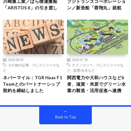
川崎重工業／ばら積運搬船
フジトランスコーポレーショ
「ARISTOS II」の引き渡し
ン／新造船「蓉翔丸」就航
2026.08.05
2026.07.30
その他の記事
,
プレスリリースな
テクノロジー
,
プレスリリースな
ど
ど
,
提携/合弁など
ネバーマイル：TGR Haas F1
関西電力や大和ハウスなど6
Teamとのパートナーシップ
者、滋賀・米原でグリーン水
契約を締結しました
素の製造・活用促進へ連携
Back to Top