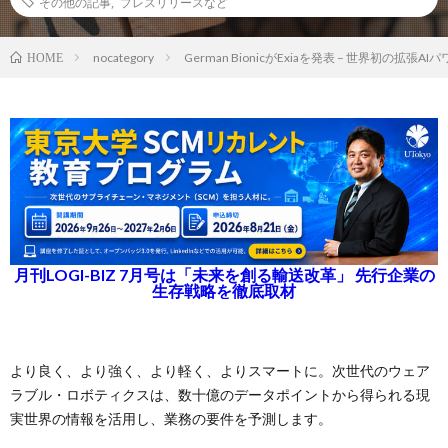
その他の記事
,
プレスリリースなど
nocategory
German BionicがExiaを発表 – 世界初の拡張A
HOME
月刊LOGI-BIZ 7月号は「未来を創る輸送改革」 先行企業の
生存戦略を徹底取材
より良く、より強く、より軽く、よりスマートに。次世代のウェア
ラブル・ロボティクスは、数十億のデータポイントから得られる現
実世界の情報を活用し、業務の要件を予測します。