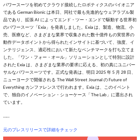
パワースーツを初めてクラウド接続したロボティクスのパイオニア
である German Bionic は本日、同社で最も先進的なウェアラブル製
品であり、拡張 AI によってエンド・ツー・エンドで駆動する世界初
のパワースーツ「Exia」を発表しました。Exia は、製造、物流、小
売、医療など、さまざまな業界で収集された数十億件もの実世界の
動作データポイントから得られたインサイトに基づいて、強度、イ
ンテリジェンス、適応性において新たなベンチマークを打ち立てま
した。「ワン・フォー・オール」ソリューションとして特別に設計
された Exia は、さまざまな業界の要求に応える、初の真にユニバー
サルなパワースーツです。正式な発表は、明日 2025 年 5 月 28 日、
ニューヨークで開催される The Wall Street Journal の Future of
Everything カンファレンスで行われます。Exia は、このイベント
で、独自のイノベーション・ショーケース「The Lab」に選出され
ています。
……
元のプレスリリースで詳細をチェック