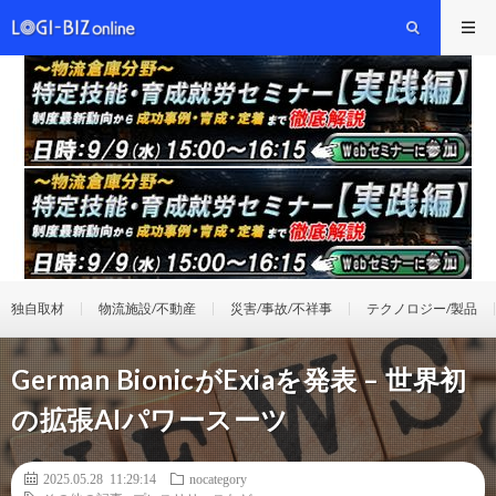
独自取材
物流施設/不動産
災害/事故/不祥事
テクノロジー/製品
German BionicがExiaを発表 – 世界初
の拡張AIパワースーツ
2025.05.28 11:29:14
nocategory