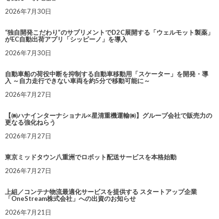
2026年7月30日
“独自開発こだわり”のサプリメントでD2C展開する「ウェルモット製薬」
がEC自動出荷アプリ「シッピーノ」を導入
2026年7月30日
自動車船の荷役中断を抑制する自動車移動用「スケーター」を開発・導
入 ～自力走行できない車両を約5分で移動可能に～
2026年7月27日
【㈱ハナインターナショナル×星清重機運輸㈱】グループ会社で販売力の
更なる強化ねらう
2026年7月27日
東京ミッドタウン八重洲でロボット配送サービスを本格始動
2026年7月27日
上組／コンテナ物流最適化サービスを提供する スタートアップ企業
「OneStream株式会社」への出資のお知らせ
2026年7月21日