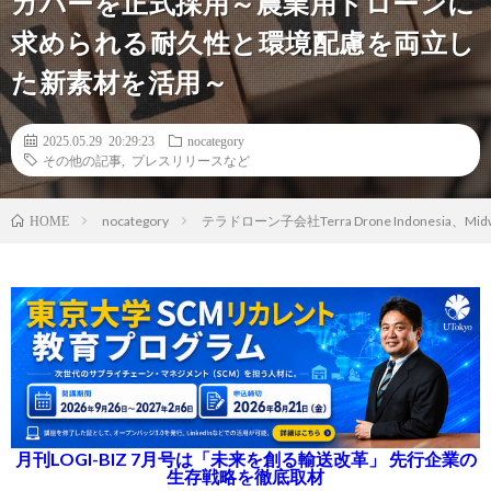
カバーを正式採用～農業用ドローンに
求められる耐久性と環境配慮を両立し
た新素材を活用～
2025.05.29 20:29:23
nocategory
その他の記事
,
プレスリリースなど
nocategory
テラドローン子会社Terra Drone Indon
HOME
月刊LOGI-BIZ 7月号は「未来を創る輸送改革」 先行企業の
生存戦略を徹底取材