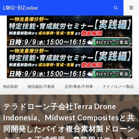
独自取材
物流施設/不動産
災害/事故/不祥事
テクノロジー/製品
テラドローン子会社Terra Drone
Indonesia、Midwest Compositesと共
同開発したバイオ複合素材製ドローン