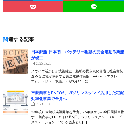
関連する記事
日本郵船-日本初 バッテリー駆動の完全電動作業船
が竣工
2025.05.26
ノウハウ活かし新技術確立、船舶の脱炭素化目指し社会実装
進める 当社が保有する完全電動作業船「e-Crea（エクレ
ア）」（以下「本船」）が5月23日に、[…]
三菱商事とENEOS、ガソリンスタンド活用した宅配
効率化事業で合弁へ
2023.01.05
23年度に大規模実証開始を予定、26年度からの全国展開目指
す 三菱商事とENEOSは1月5日、ガソリンスタンド（サービ
スステーション、SS）を拠点とし[…]