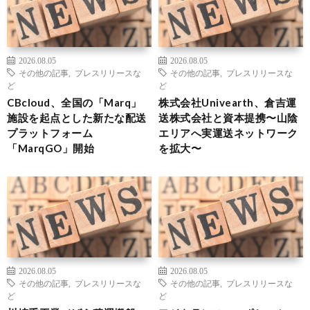
2026.08.05
2026.08.05
その他の記事
,
プレスリリースな
その他の記事
,
プレスリリースな
ど
ど
CBcloud、全国の「Marq」
株式会社Univearth、倉吉運
施設を起点とした新たな配送
送株式会社と資本提携〜山陰
プラットフォーム
エリアへ実運送ネットワーク
「MarqGO」開始
を拡大〜
2026.08.05
2026.08.05
その他の記事
,
プレスリリースな
その他の記事
,
プレスリリースな
ど
ど