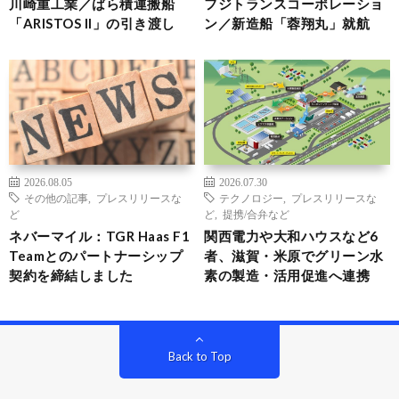
川崎重工業／ばら積運搬船
フジトランスコーポレーショ
「ARISTOS II」の引き渡し
ン／新造船「蓉翔丸」就航
2026.08.05
2026.07.30
その他の記事
,
プレスリリースな
テクノロジー
,
プレスリリースな
ど
ど
,
提携/合弁など
ネバーマイル：TGR Haas F1
関西電力や大和ハウスなど6
Teamとのパートナーシップ
者、滋賀・米原でグリーン水
契約を締結しました
素の製造・活用促進へ連携
Back to Top