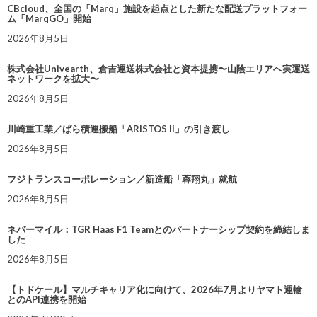
CBcloud、全国の「Marq」施設を起点とした新たな配送プラットフォー
ム「MarqGO」開始
2026年8月5日
株式会社Univearth、倉吉運送株式会社と資本提携〜山陰エリアへ実運送
ネットワークを拡大〜
2026年8月5日
川崎重工業／ばら積運搬船「ARISTOS II」の引き渡し
2026年8月5日
フジトランスコーポレーション／新造船「蓉翔丸」就航
2026年8月5日
ネバーマイル：TGR Haas F1 Teamとのパートナーシップ契約を締結しま
した
2026年8月5日
【トドケール】マルチキャリア化に向けて、2026年7月よりヤマト運輸
とのAPI連携を開始