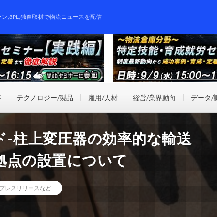
ーン,3PL,独自取材で物流ニュースを配信
事
テクノロジー/製品
雇用/人材
経営/業界動向
データ/
ド-柱上変圧器の効率的な輸送
拠点の設置について
プレスリリースなど