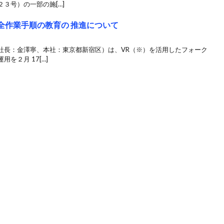
３号）の一部の施[…]
全作業手順の教育の 推進について
社長：金澤寧、本社：東京都新宿区）は、VR（※）を活用したフォーク
を２月 17[…]