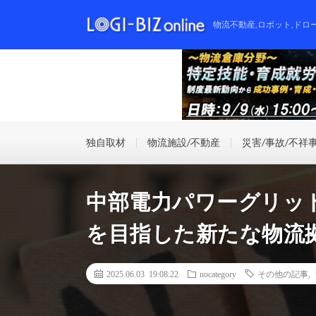
物流不動産,ロボット,ドロ
独自取材
物流施設/不動産
災害/事故/不祥
中部電力パワーグリッ
を目指した新たな物流
2025.06.03 19:08:22
nocategory
その他の記事
,