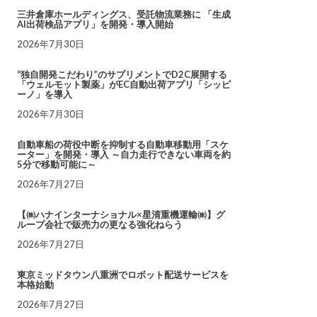
三井倉庫ホールディングス、受託物流業務に 「生成
AI出荷検品アプリ」を開発・導入開始
2026年7月30日
“独自開発こだわり”のサプリメントでD2C展開する
「ウェルモット製薬」がEC自動出荷アプリ「シッピ
ーノ」を導入
2026年7月30日
自動車船の荷役中断を抑制する自動車移動用「スケ
ーター」を開発・導入 ～自力走行できない車両を約
5分で移動可能に～
2026年7月27日
【㈱ハナインターナショナル×星清重機運輸㈱】グ
ループ会社で販売力の更なる強化ねらう
2026年7月27日
東京ミッドタウン八重洲でロボット配送サービスを
本格始動
2026年7月27日