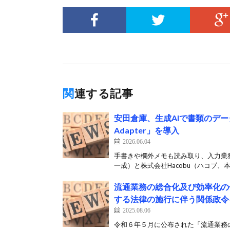
関連する記事
安田倉庫、生成AIで書類のデータ
Adapter」を導入
2026.06.04
手書きや欄外メモも読み取り、入力業
一成）と株式会社Hacobu（ハコブ、本
流通業務の総合化及び効率化の
する法律の施行に伴う関係政令
2025.08.06
令和６年５月に公布された「流通業務