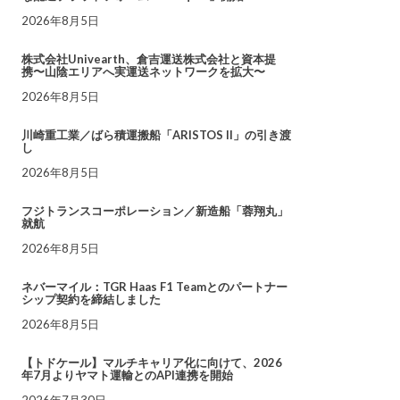
2026年8月5日
株式会社Univearth、倉吉運送株式会社と資本提
携〜山陰エリアへ実運送ネットワークを拡大〜
2026年8月5日
川崎重工業／ばら積運搬船「ARISTOS II」の引き渡
し
2026年8月5日
フジトランスコーポレーション／新造船「蓉翔丸」
就航
2026年8月5日
ネバーマイル：TGR Haas F1 Teamとのパートナー
シップ契約を締結しました
2026年8月5日
【トドケール】マルチキャリア化に向けて、2026
年7月よりヤマト運輸とのAPI連携を開始
2026年7月30日