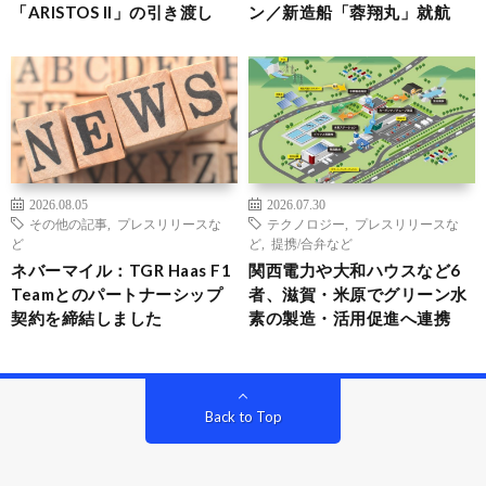
「ARISTOS II」の引き渡し
ン／新造船「蓉翔丸」就航
2026.08.05
2026.07.30
その他の記事
,
プレスリリースな
テクノロジー
,
プレスリリースな
ど
ど
,
提携/合弁など
ネバーマイル：TGR Haas F1
関西電力や大和ハウスなど6
Teamとのパートナーシップ
者、滋賀・米原でグリーン水
契約を締結しました
素の製造・活用促進へ連携
Back to Top