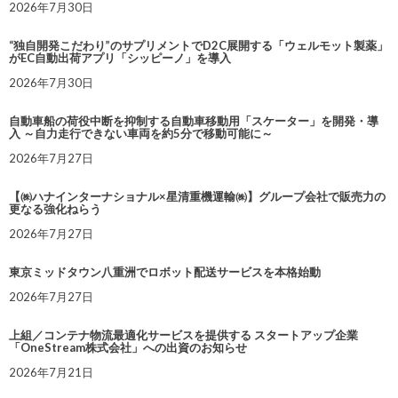
2026年7月30日
“独自開発こだわり”のサプリメントでD2C展開する「ウェルモット製薬」
がEC自動出荷アプリ「シッピーノ」を導入
2026年7月30日
自動車船の荷役中断を抑制する自動車移動用「スケーター」を開発・導
入 ～自力走行できない車両を約5分で移動可能に～
2026年7月27日
【㈱ハナインターナショナル×星清重機運輸㈱】グループ会社で販売力の
更なる強化ねらう
2026年7月27日
東京ミッドタウン八重洲でロボット配送サービスを本格始動
2026年7月27日
上組／コンテナ物流最適化サービスを提供する スタートアップ企業
「OneStream株式会社」への出資のお知らせ
2026年7月21日