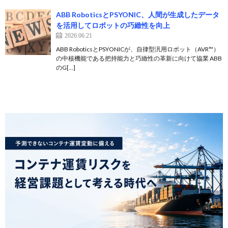
ABB RoboticsとPSYONIC、人間が生成したデータ
を活用してロボットの巧緻性を向上
2026.06.21
ABB RoboticsとPSYONICが、自律型汎用ロボット（AVR™）
の中核機能である把持能力と巧緻性の革新に向けて協業 ABB
のG[…]