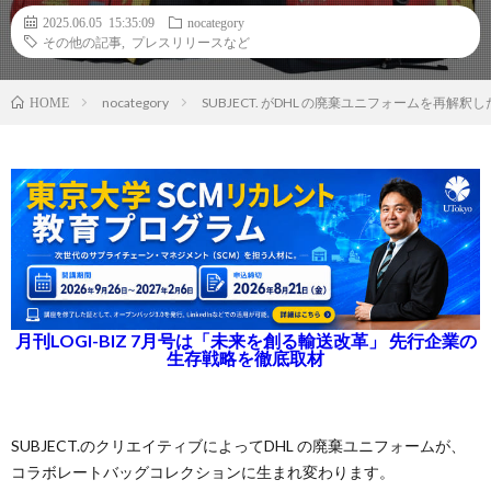
2025.06.05 15:35:09
nocategory
その他の記事
,
プレスリリースなど
nocategory
SUBJECT. がDHL の廃棄ユニフォームを再解
HOME
月刊LOGI-BIZ 7月号は「未来を創る輸送改革」 先行企業の
生存戦略を徹底取材
SUBJECT.のクリエイティブによってDHL の廃棄ユニフォームが、
コラボレートバッグコレクションに生まれ変わります。