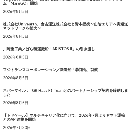
ム「MarqGO」開始
2026年8月5日
株式会社Univearth、倉吉運送株式会社と資本提携〜山陰エリアへ実運送
ネットワークを拡大〜
2026年8月5日
川崎重工業／ばら積運搬船「ARISTOS II」の引き渡し
2026年8月5日
フジトランスコーポレーション／新造船「蓉翔丸」就航
2026年8月5日
ネバーマイル：TGR Haas F1 Teamとのパートナーシップ契約を締結しま
した
2026年8月5日
【トドケール】マルチキャリア化に向けて、2026年7月よりヤマト運輸
とのAPI連携を開始
2026年7月30日