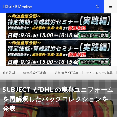
独自取材
物流施設/不動産
災害/事故/不祥事
テクノロジー/製品
SUBJECT. がDHL の廃棄ユニフォーム
を再解釈したバッグコレクションを
発表