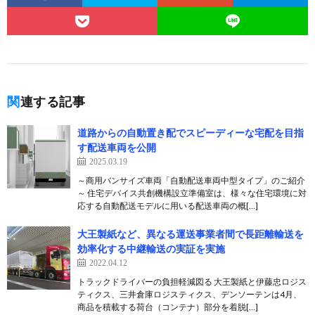
関連する記事
道路からの自動置き配でスピーディーな宅配を目指
す配送車両を公開
2025.03.19
～商用バンサイズ車両「自動配送車両中型タイプ」のご紹介
～ 住宅デバイス共創機構設立準備室は、様々な住宅環境に対
応する自動配送モデルに用いる配送車両の概[…]
大王製紙など、異なる運送事業者間で長距離輸送を
効率化する中継輸送の実証を実施
2022.04.12
トラックドライバーの負担軽減図る 大王製紙と伊藤忠ロジス
ティクス、三井倉庫ロジスティクス、デンソーテンは4月、
商品を積載する荷台（コンテナ）部分を着脱[…]