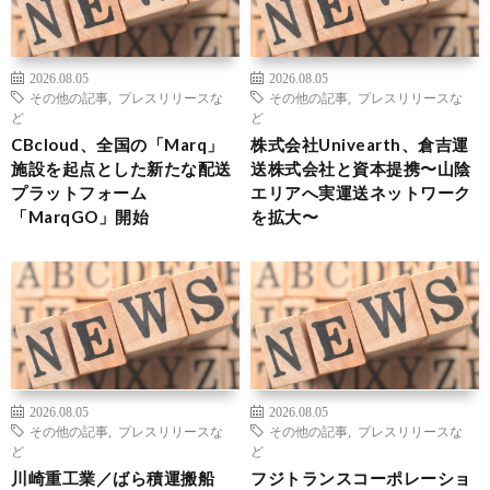
2026.08.05
2026.08.05
その他の記事
,
プレスリリースな
その他の記事
,
プレスリリースな
ど
ど
CBcloud、全国の「Marq」
株式会社Univearth、倉吉運
施設を起点とした新たな配送
送株式会社と資本提携〜山陰
プラットフォーム
エリアへ実運送ネットワーク
「MarqGO」開始
を拡大〜
2026.08.05
2026.08.05
その他の記事
,
プレスリリースな
その他の記事
,
プレスリリースな
ど
ど
川崎重工業／ばら積運搬船
フジトランスコーポレーショ