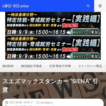
独自取材
物流施設/不動産
災害/事故/不祥事
テクノロジー/製品
スエズマックスタンカー “SIENA” 引
渡
2025.06.06 19:05:17
nocategory