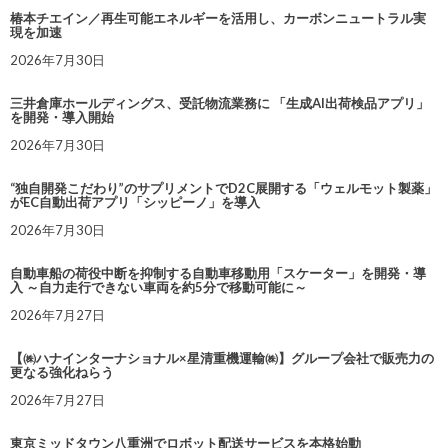
椿本チエイン／再生可能エネルギーを活用し、カーボンニュートラル実
現を加速
2026年7月30日
三井倉庫ホールディングス、受託物流業務に 「生成AI出荷検品アプリ」
を開発・導入開始
2026年7月30日
“独自開発こだわり”のサプリメントでD2C展開する「ウェルモット製薬」
がEC自動出荷アプリ「シッピーノ」を導入
2026年7月30日
自動車船の荷役中断を抑制する自動車移動用「スケーター」を開発・導
入 ～自力走行できない車両を約5分で移動可能に～
2026年7月27日
【㈱ハナインターナショナル×星清重機運輸㈱】グループ会社で販売力の
更なる強化ねらう
2026年7月27日
東京ミッドタウン八重洲でロボット配送サービスを本格始動