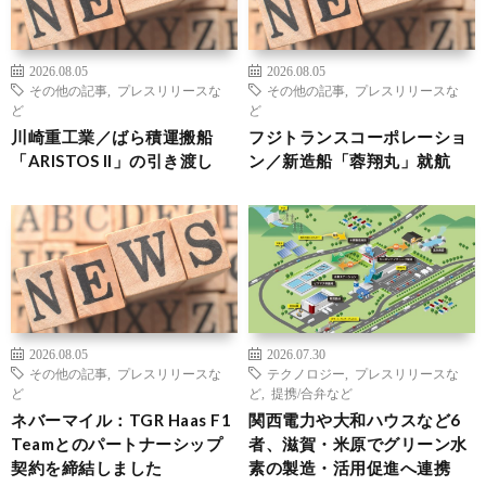
2026.08.05
2026.08.05
その他の記事
,
プレスリリースな
その他の記事
,
プレスリリースな
ど
ど
川崎重工業／ばら積運搬船
フジトランスコーポレーショ
「ARISTOS II」の引き渡し
ン／新造船「蓉翔丸」就航
2026.08.05
2026.07.30
その他の記事
,
プレスリリースな
テクノロジー
,
プレスリリースな
ど
ど
,
提携/合弁など
ネバーマイル：TGR Haas F1
関西電力や大和ハウスなど6
Teamとのパートナーシップ
者、滋賀・米原でグリーン水
契約を締結しました
素の製造・活用促進へ連携