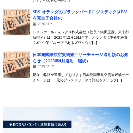
SBS-オランダのブラックバードロジスティクスB.V.
を完全子会社化
2026.01.21
ＳＢＳホールディングス株式会社（社長：鎌田正彦、東京都
新宿区）は、2025年12月18日付で、オランダに本拠地を置
く3PL企業グループであるズワルウグ[…]
日本発国際航空貨物燃油サーチャージ適用額のお知
らせ（2025年4月適用 継続）
2025.03.17
現在、弊社が適用しております日本発国際航空貨物燃油サー
チャージは…… 元のプレスリリースで詳細をチェック[…]