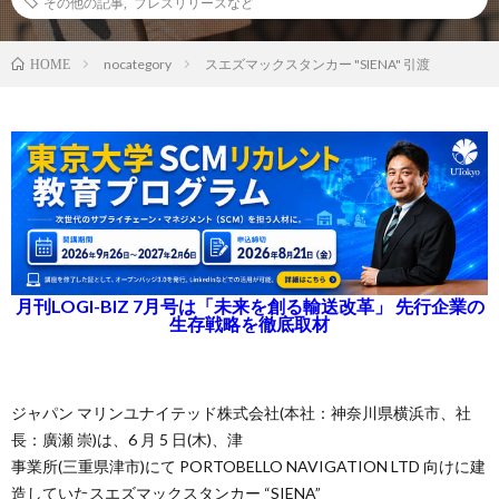
その他の記事
,
プレスリリースなど
nocategory
スエズマックスタンカー "SIENA" 引渡
HOME
月刊LOGI-BIZ 7月号は「未来を創る輸送改革」 先行企業の
生存戦略を徹底取材
ジャパン マリンユナイテッド株式会社(本社：神奈川県横浜市、社
長：廣瀬 崇)は、6 月 5 日(木)、津
事業所(三重県津市)にて PORTOBELLO NAVIGATION LTD 向けに建
造していたスエズマックスタンカー “SIENA”