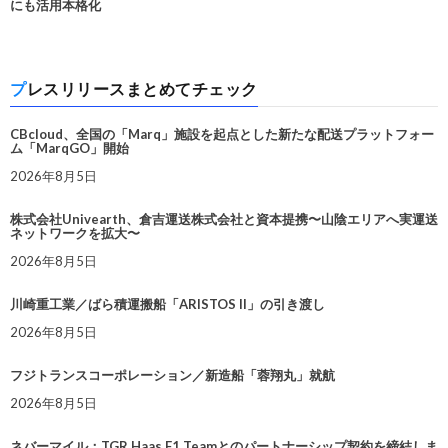
にも活用本格化
プレスリリースまとめてチェック
CBcloud、全国の「Marq」施設を起点とした新たな配送プラットフォー
ム「MarqGO」開始
2026年8月5日
株式会社Univearth、倉吉運送株式会社と資本提携〜山陰エリアへ実運送
ネットワークを拡大〜
2026年8月5日
川崎重工業／ばら積運搬船「ARISTOS II」の引き渡し
2026年8月5日
フジトランスコーポレーション／新造船「蓉翔丸」就航
2026年8月5日
ネバーマイル：TGR Haas F1 Teamとのパートナーシップ契約を締結しま