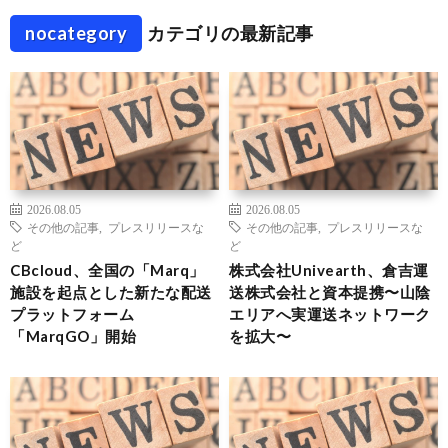
nocategory
カテゴリの最新記事
2026.08.05
2026.08.05
その他の記事
,
プレスリリースな
その他の記事
,
プレスリリースな
ど
ど
CBcloud、全国の「Marq」
株式会社Univearth、倉吉運
施設を起点とした新たな配送
送株式会社と資本提携〜山陰
プラットフォーム
エリアへ実運送ネットワーク
「MarqGO」開始
を拡大〜