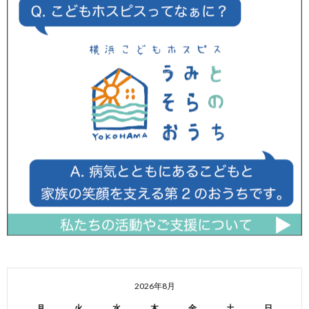
2026年8月
月
火
水
木
金
土
日