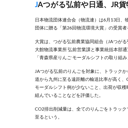
JAつがる弘前や日通、JR貨
日本物流団体連合会（物流連）は6月13日
団体に贈る「第26回物流環境大賞」の受賞者
大賞は、つがる弘前農業協同組合（JAつがる
大館物流事業所 弘前営業課と事業統括本部通
「青森県産りんご モーダルシフトの取り組
JAつがる弘前のりんごを対象に、トラック
道から九州に至る遠距離の輸送比率が高く、
モーダルシフト例が少ないこと、出荷が収穫
組んでいることなどを評価した。
CO2排出削減量は、全てのりんごをトラックで
至るという。