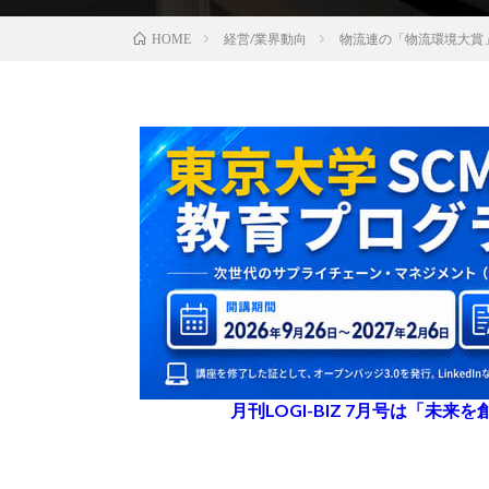
経営/業界動向
物流連の「物流環境大賞
HOME
月刊LOGI-BIZ 7月号は「未