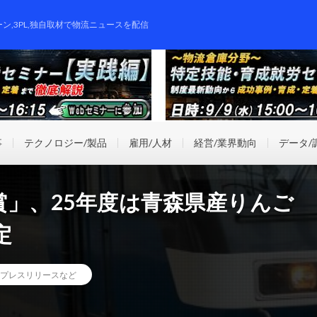
ーン,3PL,独自取材で物流ニュースを配信
事
テクノロジー/製品
雇用/人材
経営/業界動向
データ/
賞」、25年度は青森県産りんご
定
プレスリリースなど