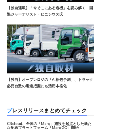
【独自連載】「今そこにある危機」を読み解く 国
際ジャーナリスト・ビニシウス氏
【独自】オープンロジの「AI梱包予測」、トラック
必要台数の迅速把握にも活用本格化
プレスリリースまとめてチェック
CBcloud、全国の「Marq」施設を起点とした新た
な配送プラットフォーム「MarqGO」開始