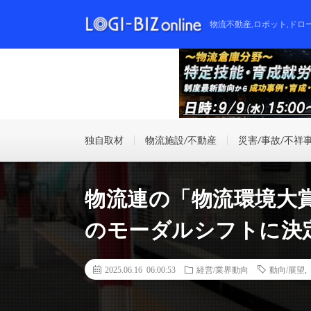
物流不動産,ロボット,ドロ
独自取材
物流施設/不動産
災害/事故/不祥
物流連の「物流環境大
のモーダルシフトに決
2025.06.16 06:00:53
経営/業界動向
動向/展望
,