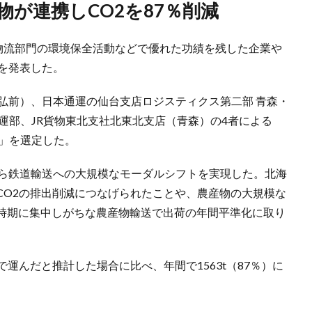
物が連携しCO2を87％削減
、物流部門の環境保全活動などで優れた功績を残した企業や
を発表した。
弘前）、日本通運の仙台支店ロジスティクス第二部 青森・
運部、JR貨物東北支社北東北支店（青森）の4者による
み」を選定した。
から鉄道輸送への大規模なモーダルシフトを実現した。北海
CO2の排出削減につなげられたことや、農産物の大規模な
時期に集中しがちな農産物輸送で出荷の年間平準化に取り
運んだと推計した場合に比べ、年間で1563t（87％）に