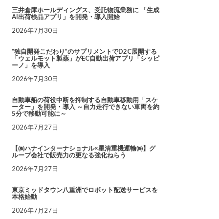
三井倉庫ホールディングス、受託物流業務に 「生成
AI出荷検品アプリ」を開発・導入開始
2026年7月30日
“独自開発こだわり”のサプリメントでD2C展開する
「ウェルモット製薬」がEC自動出荷アプリ「シッピ
ーノ」を導入
2026年7月30日
自動車船の荷役中断を抑制する自動車移動用「スケ
ーター」を開発・導入 ～自力走行できない車両を約
5分で移動可能に～
2026年7月27日
【㈱ハナインターナショナル×星清重機運輸㈱】グ
ループ会社で販売力の更なる強化ねらう
2026年7月27日
東京ミッドタウン八重洲でロボット配送サービスを
本格始動
2026年7月27日