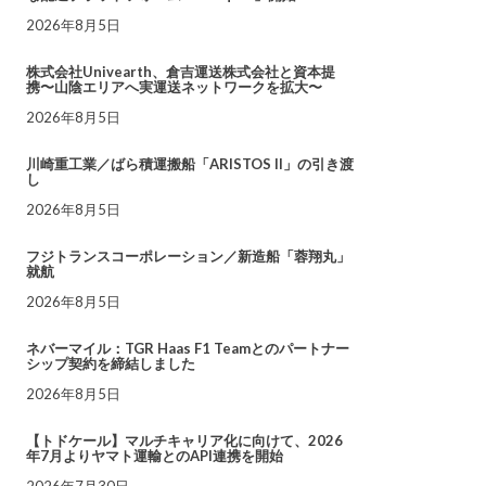
2026年8月5日
株式会社Univearth、倉吉運送株式会社と資本提
携〜山陰エリアへ実運送ネットワークを拡大〜
2026年8月5日
川崎重工業／ばら積運搬船「ARISTOS II」の引き渡
し
2026年8月5日
フジトランスコーポレーション／新造船「蓉翔丸」
就航
2026年8月5日
ネバーマイル：TGR Haas F1 Teamとのパートナー
シップ契約を締結しました
2026年8月5日
【トドケール】マルチキャリア化に向けて、2026
年7月よりヤマト運輸とのAPI連携を開始
2026年7月30日