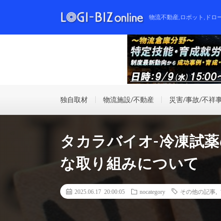
物流不動産,ロボット,ドロ
独自取材
物流施設/不動産
災害/事故/不祥
タカラバイオ-冷凍試
な取り組みについて
2025.06.17 20:00:05
nocategory
その他の記事
,