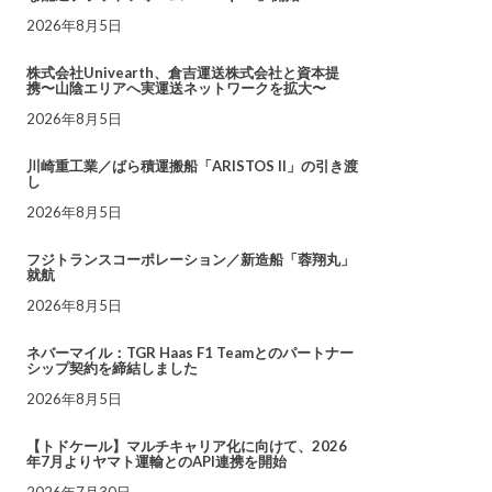
2026年8月5日
株式会社Univearth、倉吉運送株式会社と資本提
携〜山陰エリアへ実運送ネットワークを拡大〜
2026年8月5日
川崎重工業／ばら積運搬船「ARISTOS II」の引き渡
し
2026年8月5日
フジトランスコーポレーション／新造船「蓉翔丸」
就航
2026年8月5日
ネバーマイル：TGR Haas F1 Teamとのパートナー
シップ契約を締結しました
2026年8月5日
【トドケール】マルチキャリア化に向けて、2026
年7月よりヤマト運輸とのAPI連携を開始
2026年7月30日