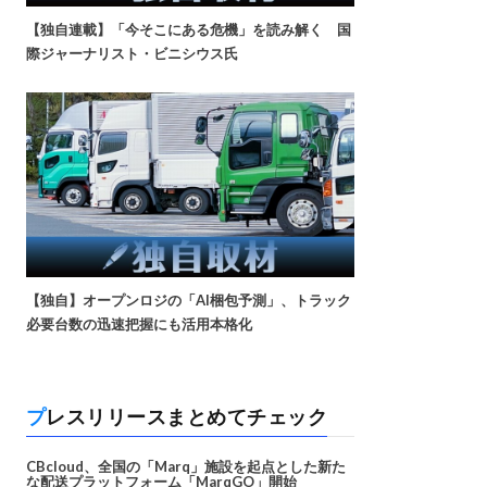
【独自連載】「今そこにある危機」を読み解く 国
際ジャーナリスト・ビニシウス氏
【独自】オープンロジの「AI梱包予測」、トラック
必要台数の迅速把握にも活用本格化
プレスリリースまとめてチェック
CBcloud、全国の「Marq」施設を起点とした新た
な配送プラットフォーム「MarqGO」開始