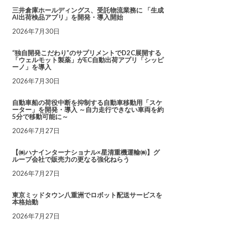
三井倉庫ホールディングス、受託物流業務に 「生成
AI出荷検品アプリ」を開発・導入開始
2026年7月30日
“独自開発こだわり”のサプリメントでD2C展開する
「ウェルモット製薬」がEC自動出荷アプリ「シッピ
ーノ」を導入
2026年7月30日
自動車船の荷役中断を抑制する自動車移動用「スケ
ーター」を開発・導入 ～自力走行できない車両を約
5分で移動可能に～
2026年7月27日
【㈱ハナインターナショナル×星清重機運輸㈱】グ
ループ会社で販売力の更なる強化ねらう
2026年7月27日
東京ミッドタウン八重洲でロボット配送サービスを
本格始動
2026年7月27日