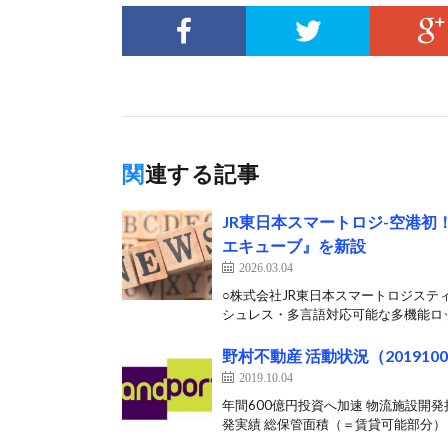
関連する記事
JR東日本スマートロジ-空港
エキューブ』を新設
2026.03.04
○株式会社JR東日本スマートロジステ
シュレス・多言語対応可能な多機能ロッ
野村不動産 活動状況（201910
2019.10.04
年間600億円投資へ加速 物流施設開発
発実績 総保管面積（＝賃貸可能部分） 1