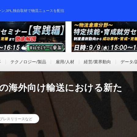
ーン,3PL,独自取材で物流ニュースを配信
事
テクノロジー/製品
雇用/人材
経営/業界動向
データ/
薬の海外向け輸送における新た
プレスリリースなど