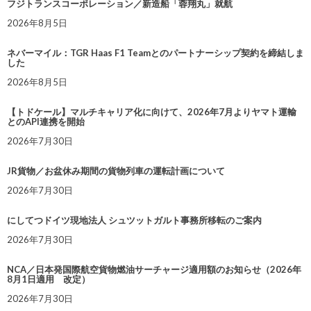
フジトランスコーポレーション／新造船「蓉翔丸」就航
2026年8月5日
ネバーマイル：TGR Haas F1 Teamとのパートナーシップ契約を締結しま
した
2026年8月5日
【トドケール】マルチキャリア化に向けて、2026年7月よりヤマト運輸
とのAPI連携を開始
2026年7月30日
JR貨物／お盆休み期間の貨物列車の運転計画について
2026年7月30日
にしてつドイツ現地法人 シュツットガルト事務所移転のご案内
2026年7月30日
NCA／日本発国際航空貨物燃油サーチャージ適用額のお知らせ（2026年
8月1日適用 改定）
2026年7月30日