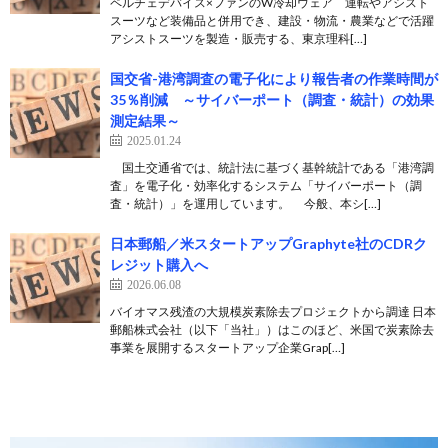
ペルチェデバイス×ファンのW冷却ウェア 運転やアシスト
スーツなど装備品と併用でき、建設・物流・農業などで活躍
アシストスーツを製造・販売する、東京理科[…]
国交省-港湾調査の電子化により報告者の作業時間が
35％削減 ～サイバーポート（調査・統計）の効果
測定結果～
2025.01.24
国土交通省では、統計法に基づく基幹統計である「港湾調
査」を電子化・効率化するシステム「サイバーポート（調
査・統計）」を運用しています。 今般、本シ[…]
日本郵船／米スタートアップGraphyte社のCDRク
レジット購入へ
2026.06.08
バイオマス残渣の大規模炭素除去プロジェクトから調達 日本
郵船株式会社（以下「当社」）はこのほど、米国で炭素除去
事業を展開するスタートアップ企業Grap[…]