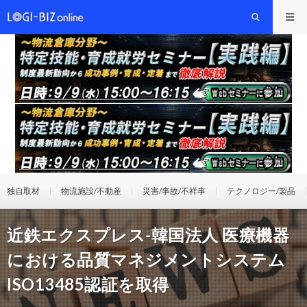
独自取材
物流施設/不動産
災害/事故/不祥事
テクノロジー/製品
近鉄エクスプレス-韓国法人 医療機器
における品質マネジメントシステム
ISO13485認証を取得