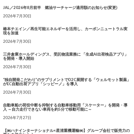
JAL／2026年8月前半 燃油サーチャージ適用額のお知らせ(変更)
2026年7月30日
椿本チエイン／再生可能エネルギーを活用し、カーボンニュートラル実
現を加速
2026年7月30日
三井倉庫ホールディングス、受託物流業務に 「生成AI出荷検品アプリ」
を開発・導入開始
2026年7月30日
“独自開発こだわり”のサプリメントでD2C展開する「ウェルモット製薬」
がEC自動出荷アプリ「シッピーノ」を導入
2026年7月30日
自動車船の荷役中断を抑制する自動車移動用「スケーター」を開発・導
入 ～自力走行できない車両を約5分で移動可能に～
2026年7月27日
【㈱ハナインターナショナル×星清重機運輸㈱】グループ会社で販売力の