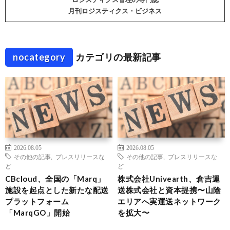
月刊ロジスティクス・ビジネス
nocategory
カテゴリの最新記事
2026.08.05
2026.08.05
その他の記事
,
プレスリリースな
その他の記事
,
プレスリリースな
ど
ど
CBcloud、全国の「Marq」
株式会社Univearth、倉吉運
施設を起点とした新たな配送
送株式会社と資本提携〜山陰
プラットフォーム
エリアへ実運送ネットワーク
「MarqGO」開始
を拡大〜