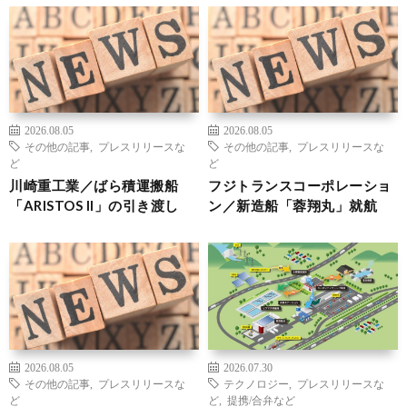
2026.08.05
2026.08.05
その他の記事
,
プレスリリースな
その他の記事
,
プレスリリースな
ど
ど
川崎重工業／ばら積運搬船
フジトランスコーポレーショ
「ARISTOS II」の引き渡し
ン／新造船「蓉翔丸」就航
2026.08.05
2026.07.30
その他の記事
,
プレスリリースな
テクノロジー
,
プレスリリースな
ど
ど
,
提携/合弁など