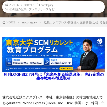
2025.06.17 20:03:17
nocategory
その他の記事
,
プレスリリースなど
nocategory
近鉄エクスプレス-韓国法人 医療機器における品質
HOME
月刊LOGI-BIZ 7月号は「未来を創る輸送改革」 先行企業の
生存戦略を徹底取材
株式会社近鉄エクスプレス（本社：東京都港区）の韓国現地法人で
あるKintetsu World Express (Korea), Inc.（KWE韓国）は、韓国・仁