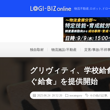
物流不動産,ロボット,ドロ
独自取材
物流施設/不動産
災害/事故/不祥
グリヴィティ、学校給
ぐ給食」を提供開始
2025.06.24 20:52:20
nocategory
その他の記事
,