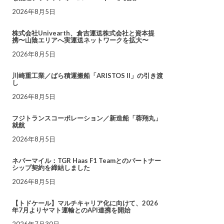
2026年8月5日
株式会社Univearth、倉吉運送株式会社と資本提
携〜山陰エリアへ実運送ネットワークを拡大〜
2026年8月5日
川崎重工業／ばら積運搬船「ARISTOS II」の引き渡
し
2026年8月5日
フジトランスコーポレーション／新造船「蓉翔丸」
就航
2026年8月5日
ネバーマイル：TGR Haas F1 Teamとのパートナー
シップ契約を締結しました
2026年8月5日
【トドケール】マルチキャリア化に向けて、2026
年7月よりヤマト運輸とのAPI連携を開始
2026年7月30日