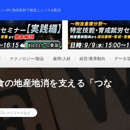
ーン,3PL,独自取材で物流ニュースを配信
事
テクノロジー/製品
雇用/人材
経営/業界動向
データ/
食の地産地消を支える「つな
プレスリリースなど