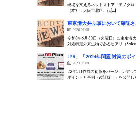
現場を支えるネットストア「モノタロウ（htt
（本社：大阪市北区、代[…]
東京港大井ふ頭において確認さ
2026.07.08
令和8年6月30日（火曜日）に東京
対処特定外来生物であるヒアリ（Solenops
JPR、「2024年問題 対策の
2023.05.09
22年3月作成の初版をバージョンアップ
ポイントと事例（改訂版）」を公開した