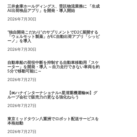
三井倉庫ホールディングス、受託物流業務に 「生成
AI出荷検品アプリ」を開発・導入開始
2026年7月30日
“独自開発こだわり”のサプリメントでD2C展開する
「ウェルモット製薬」がEC自動出荷アプリ「シッピ
ーノ」を導入
2026年7月30日
自動車船の荷役中断を抑制する自動車移動用「スケ
ーター」を開発・導入 ～自力走行できない車両を約
5分で移動可能に～
2026年7月27日
【㈱ハナインターナショナル×星清重機運輸㈱】グ
ループ会社で販売力の更なる強化ねらう
2026年7月27日
東京ミッドタウン八重洲でロボット配送サービスを
本格始動
2026年7月27日