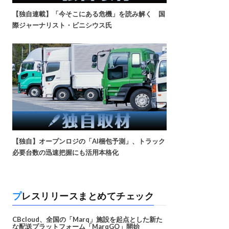
【独自連載】「今そこにある危機」を読み解く 国
際ジャーナリスト・ビニシウス氏
【独自】オープンロジの「AI梱包予測」、トラック
必要台数の迅速把握にも活用本格化
プレスリリースまとめてチェック
CBcloud、全国の「Marq」施設を起点とした新た
な配送プラットフォーム「MarqGO」開始